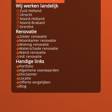
Wij werken landelijk
Zuid-Holland

Utrecht

Noord-Holland

Noord-Brabant

Drenthe

Renovatie
Zolder renovatie

Woonkamer renovatie

Woning renovatie

Waterschade renovatie

Wand renovatie

VvE renovatie

Handige links
Portfolio

Algemene voorwaarden

DIsclaimer

Locatie

Offerte vergelijken

Blog
