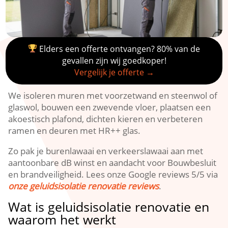
Elders een offerte ontvangen? 80% van de
gevallen zijn wij goedkoper!
Vergelijk je offerte →
We isoleren muren met voorzetwand en steenwol of
glaswol, bouwen een zwevende vloer, plaatsen een
akoestisch plafond, dichten kieren en verbeteren
ramen en deuren met HR++ glas.​
Zo pak je burenlawaai en verkeerslawaai aan met
aantoonbare dB winst en aandacht voor Bouwbesluit
en brandveiligheid.​ Lees onze Google reviews 5/5 via
onze geluidsisolatie renovatie reviews
.​
Wat is geluidsisolatie renovatie en
waarom het werkt