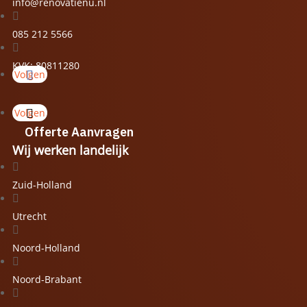
info@renovatienu.nl

085 212 5566

KVK: 80811280
Volgen
Volgen
Offerte Aanvragen
Wij werken landelijk

Zuid-Holland

Utrecht

Noord-Holland

Noord-Brabant
