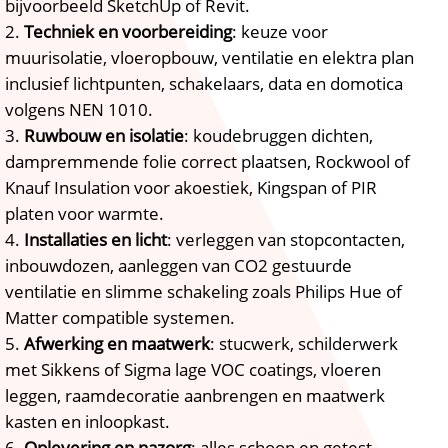
bijvoorbeeld SketchUp of Revit.​
Techniek en voorbereiding
: keuze voor
muurisolatie, vloeropbouw, ventilatie en elektra plan
inclusief lichtpunten, schakelaars, data en domotica
volgens NEN 1010.​
Ruwbouw en isolatie
: koudebruggen dichten,
dampremmende folie correct plaatsen, Rockwool of
Knauf Insulation voor akoestiek, Kingspan of PIR
platen voor warmte.​
Installaties en licht
: verleggen van stopcontacten,
inbouwdozen, aanleggen van CO2 gestuurde
ventilatie en slimme schakeling zoals Philips Hue of
Matter compatible systemen.​
Afwerking en maatwerk
: stucwerk, schilderwerk
met Sikkens of Sigma lage VOC coatings, vloeren
leggen, raamdecoratie aanbrengen en maatwerk
kasten en inloopkast.​
Oplevering en nazorg
: alles schoon en getest,