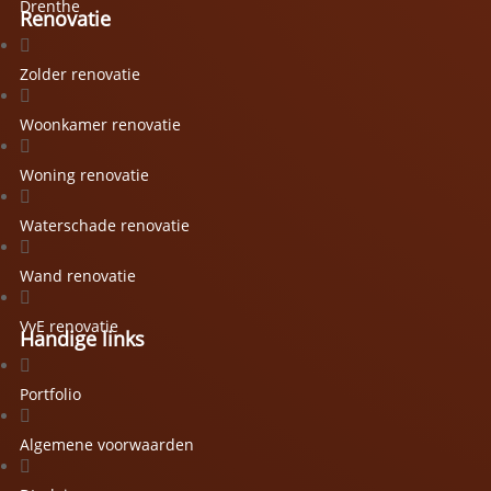
Drenthe
Renovatie

Zolder renovatie

Woonkamer renovatie

Woning renovatie

Waterschade renovatie

Wand renovatie

VvE renovatie
Handige links

Portfolio

Algemene voorwaarden
