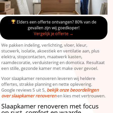
Elders een offerte ontvangen? 80% van de
gevallen zijn wij goedkoper!
Vergelijk je offerte →
We pakken indeling, verlichting, vloer, kleur,
stucwerk, isolatie, akoestiek en ventilatie aan, plus
elektra, stopcontacten, maatwerk kasten,
raamdecoratie, verduistering en domotica.​ Resultaat
een stille, gezonde kamer met make over gevoel.​
Voor slaapkamer renoveren leveren wij heldere
offertes, strakke planning en nette oplevering.​
Google reviews 5 uit 5,
bekijk onze beoordelingen
over slaapkamer renoveren
en kies met vertrouwen.​
Slaapkamer renoveren met focus
op rust, comfort en waarde