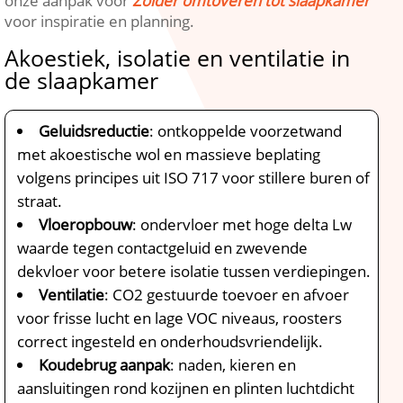
onze aanpak voor
Zolder omtoveren tot slaapkamer
voor inspiratie en planning.​
Akoestiek, isolatie en ventilatie in
de slaapkamer
Geluidsreductie
: ontkoppelde voorzetwand
met akoestische wol en massieve beplating
volgens principes uit ISO 717 voor stillere buren of
straat.​
Vloeropbouw
: ondervloer met hoge delta Lw
waarde tegen contactgeluid en zwevende
dekvloer voor betere isolatie tussen verdiepingen.​
Ventilatie
: CO2 gestuurde toevoer en afvoer
voor frisse lucht en lage VOC niveaus, roosters
correct ingesteld en onderhoudsvriendelijk.​
Koudebrug aanpak
: naden, kieren en
aansluitingen rond kozijnen en plinten luchtdicht