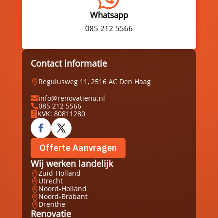
Whatsapp
085 212 5566
Contact informatie
Regulusweg 11, 2516 AC Den Haag

info@renovatienu.nl

085 212 5566

KVK: 80811280

Offerte Aanvragen
Wij werken landelijk
Zuid-Holland

Utrecht

Noord-Holland

Noord-Brabant

Drenthe

Renovatie