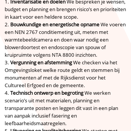
Inventarisatie en doelen
We bespreken je wensen,
budget en planning en brengen risico’s en prioriteiten
in kaart voor een heldere scope.​
Bouwkundige en energetische opname
We voeren
een NEN 2767 conditiemeting uit, meten met
warmtebeeldcamera en doen waar nodig een
blowerdoortest en endoscopie van spouw of
kruipruimte volgens NTA 8800 inzichten.​
Vergunning en afstemming
We checken via het
Omgevingsloket welke route geldt en stemmen bij
monumenten af met de Rijksdienst voor het
Cultureel Erfgoed en de gemeente.​
Technisch ontwerp en begroting
We werken
scenario’s uit met materialen, planning en
transparante posten en leggen dit vast in een plan
van aanpak inclusief fasering en
leefbaarheidsmaatregelen.​
Uitvoering en kwaliteitsborging
We starten met