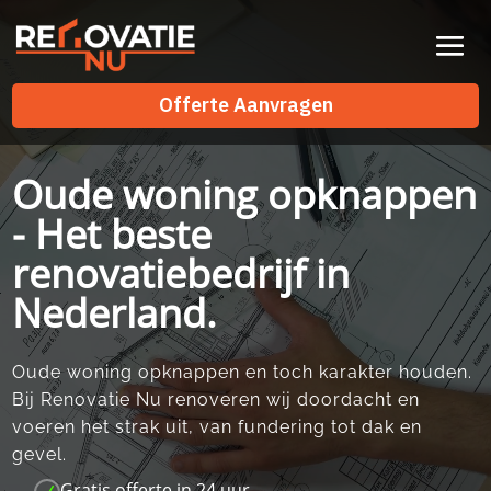
Videospeler
Offerte Aanvragen
Offerte Aanvragen
Oude woning opknappen
- Het beste
renovatiebedrijf in
Nederland.
Oude woning opknappen en toch karakter houden.​
Bij Renovatie Nu renoveren wij doordacht en
voeren het strak uit, van fundering tot dak en
gevel.​
Gratis offerte in 24 uur