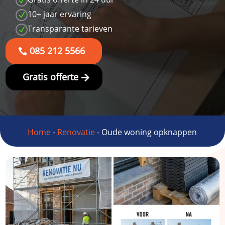
N
10+ jaar ervaring
N
Transparante tarieven
N
085 212 5566
Gratis offerte
Home
-
Renovatie
-
Oude woning opknappen