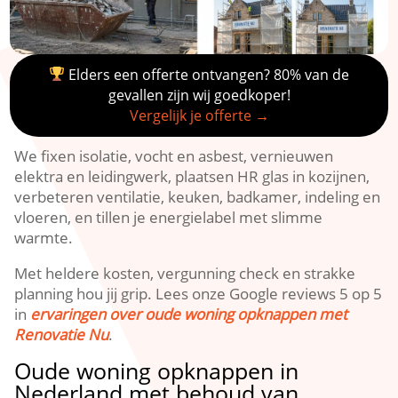
Elders een offerte ontvangen? 80% van de
gevallen zijn wij goedkoper!
Vergelijk je offerte →
We fixen isolatie, vocht en asbest, vernieuwen
elektra en leidingwerk, plaatsen HR glas in kozijnen,
verbeteren ventilatie, keuken, badkamer, indeling en
vloeren, en tillen je energielabel met slimme
warmte.​
Met heldere kosten, vergunning check en strakke
planning hou jij grip.​ Lees onze Google reviews 5 op 5
in
ervaringen over oude woning opknappen met
Renovatie Nu
.​
Oude woning opknappen in
Nederland met behoud van