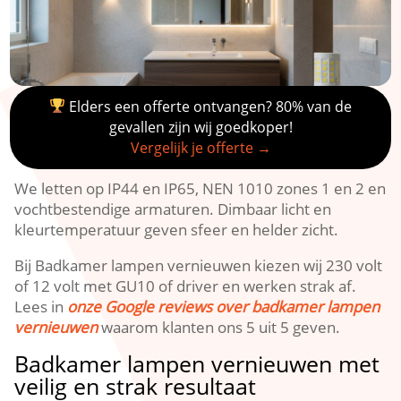
Elders een offerte ontvangen? 80% van de
gevallen zijn wij goedkoper!
Vergelijk je offerte →
We letten op IP44 en IP65, NEN 1010 zones 1 en 2 en
vochtbestendige armaturen.​ Dimbaar licht en
kleurtemperatuur geven sfeer en helder zicht.​
Bij Badkamer lampen vernieuwen kiezen wij 230 volt
of 12 volt met GU10 of driver en werken strak af.​
Lees in
onze Google reviews over badkamer lampen
vernieuwen
waarom klanten ons 5 uit 5 geven.​
Badkamer lampen vernieuwen met
veilig en strak resultaat