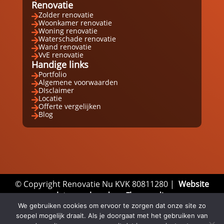
Renovatie
Zolder renovatie

Woonkamer renovatie

Woning renovatie

Waterschade renovatie

Wand renovatie

VvE renovatie

Handige links
Portfolio

Algemene voorwaarden

DIsclaimer

Locatie

Offerte vergelijken

Blog

© Copyright Renovatie Nu KVK 80811280 |
Website
laten maken door Flexamedia
We gebruiken cookies om ervoor te zorgen dat onze site zo
Privacyverklaring
|
Disclaimer
|
Algemene
soepel mogelijk draait. Als je doorgaat met het gebruiken van
Voorwaarden