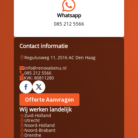

Whatsapp
085 212 5566
Contact informatie
Regulusweg 11, 2516 AC Den Haag

info@renovatienu.nl

085 212 5566

KVK: 80811280

Offerte Aanvragen
Wij werken landelijk
Zuid-Holland

Utrecht

Noord-Holland

Noord-Brabant

Drenthe
