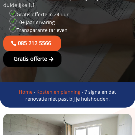
duidelijke […]
N
Gratis offerte in 24 uur
N
10+ jaar ervaring
N
Transparante tarieven
085 212 5566
Gratis offerte
Home
-
Kosten en planning
-
7 signalen dat
renovatie niet past bij je huishouden.