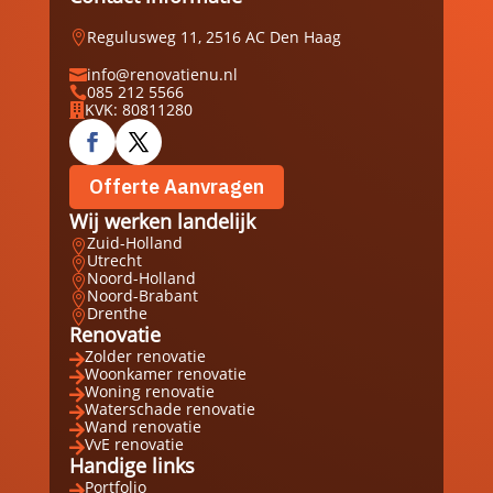
Regulusweg 11, 2516 AC Den Haag

info@renovatienu.nl

085 212 5566

KVK: 80811280

Offerte Aanvragen
Wij werken landelijk
Zuid-Holland

Utrecht

Noord-Holland

Noord-Brabant

Drenthe

Renovatie
Zolder renovatie

Woonkamer renovatie

Woning renovatie

Waterschade renovatie

Wand renovatie

VvE renovatie

Handige links
Portfolio
