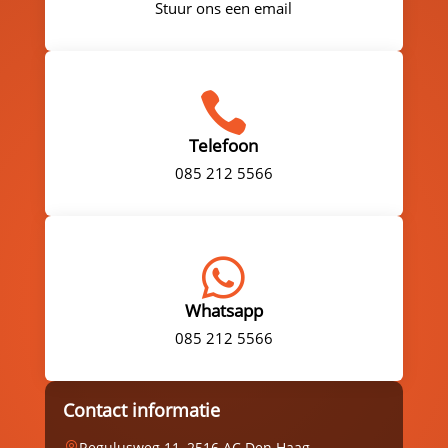
Stuur ons een email

Telefoon
085 212 5566

Whatsapp
085 212 5566
Contact informatie
Regulusweg 11, 2516 AC Den Haag
