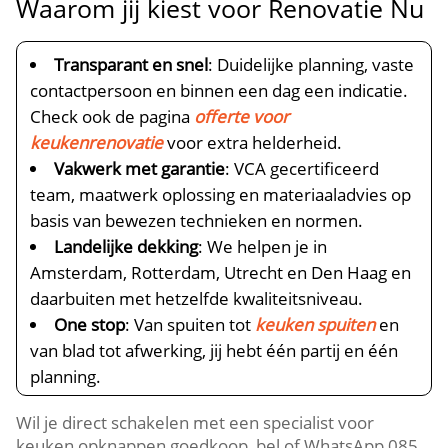
Waarom jij kiest voor Renovatie Nu
Transparant en snel
: Duidelijke planning, vaste
contactpersoon en binnen een dag een indicatie.​
Check ook de pagina
offerte voor
keukenrenovatie
voor extra helderheid.​
Vakwerk met garantie
: VCA gecertificeerd
team, maatwerk oplossing en materiaaladvies op
basis van bewezen technieken en normen.​
Landelijke dekking
: We helpen je in
Amsterdam, Rotterdam, Utrecht en Den Haag en
daarbuiten met hetzelfde kwaliteitsniveau.​
One stop
: Van spuiten tot
keuken spuiten
en
van blad tot afwerking, jij hebt één partij en één
planning.​
Wil je direct schakelen met een specialist voor
keuken opknappen goedkoop, bel of WhatsApp 085