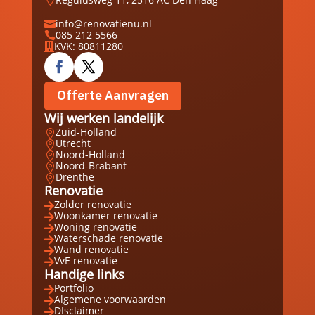
info@renovatienu.nl

085 212 5566

KVK: 80811280

Offerte Aanvragen
Wij werken landelijk
Zuid-Holland

Utrecht

Noord-Holland

Noord-Brabant

Drenthe

Renovatie
Zolder renovatie

Woonkamer renovatie

Woning renovatie

Waterschade renovatie

Wand renovatie

VvE renovatie

Handige links
Portfolio

Algemene voorwaarden

DIsclaimer
