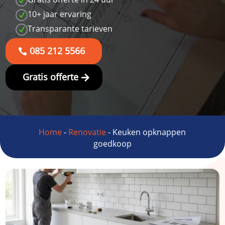
N
10+ jaar ervaring
N
Transparante tarieven
N
085 212 5566
Gratis offerte
Home
-
Renovatie
-
Keuken opknappen
goedkoop