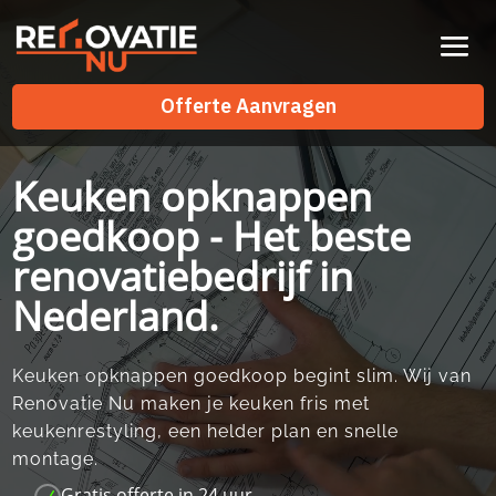
Videospeler
Offerte Aanvragen
Offerte Aanvragen
Keuken opknappen
goedkoop - Het beste
renovatiebedrijf in
Nederland.
Keuken opknappen goedkoop begint slim.​ Wij van
Renovatie Nu maken je keuken fris met
keukenrestyling, een helder plan en snelle
montage.​
Gratis offerte in 24 uur