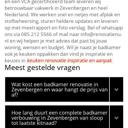
en een VCA gecertificeerd team leveren wij
betrouwbaar vakwerk in Zevenbergen en heel
Nederland.​ We werken snel en netjes met afplak en
stofbeheersing, sturen heldere updates en leveren
op met meetrapport en foto verslag.​ Bel of whatsapp
ons via 085 212 5566 of mail naar info@renovatienu.​
nl en wij helpen je met advies dat past bij jouw
woning, wensen en budget.​ Wil je naast je badkamer
ook je keuken oppakken dan vind je inspiratie en
keuzes in
keuken renovatie inspiratie en aanpak
.​
Meest gestelde vragen
Wat kost een badkamer renovatie in
Zevenbergen en waar hangt de prijs van
af?
Hoe lang duurt een complete badkamer
verbouwing in Zevenbergen van sloop
tot laatste kitnaad?