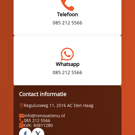

Telefoon
085 212 5566

Whatsapp
085 212 5566
Contact informatie
Regulusweg 11, 2516 AC Den Haag

info@renovatienu.nl

085 212 5566

KVK: 80811280
