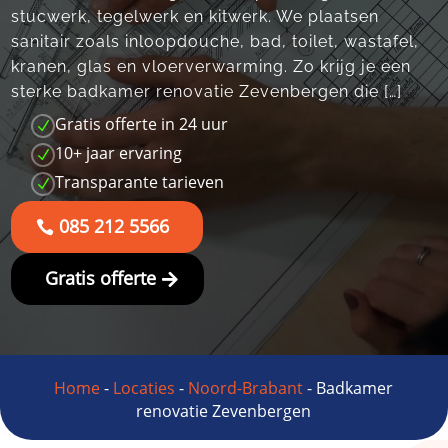
stucwerk, tegelwerk en kitwerk.​ We plaatsen
sanitair zoals inloopdouche, bad, toilet, wastafel,
kranen, glas en vloerverwarming.​ Zo krijg je een
sterke badkamer renovatie Zevenbergen die […]
Gratis offerte in 24 uur
N
10+ jaar ervaring
N
Transparante tarieven
N
085 212 5566
Gratis offerte
Home
-
Locaties
-
Noord-Brabant
-
Badkamer
renovatie Zevenbergen