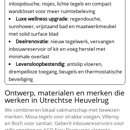
inloopdouche, nisjes, lichte tegels en compact
wandcloset voor meer ruimtebeleving
Luxe wellness upgrade
: regendouche,
sunshower, vrijstaand bad en maatwerkmeubel
met solid surface blad
Deelrenovatie
: nieuw tegelwerk, vervangen
inbouwreservoir of kit en voeg herstel met
minimale overlast
Levensloopbestendig
: antislip vloeren,
drempelloze toegang, beugels en thermostatische
beveiliging
Ontwerp, materialen en merken die
werken in Utrechtse Heuvelrug
We combineren lokaal vakmanschap met bewezen
merken.​ Mosa tegels voor strakke voegen, Villeroy
en Boch voor sanitair, Geberit inbouwreservoirs voor
stille spoeling en ACO Easy Drain voor elegante