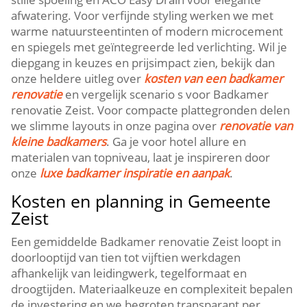
afwatering.​ Voor verfijnde styling werken we met
warme natuursteentinten of modern microcement
en spiegels met geïntegreerde led verlichting.​ Wil je
diepgang in keuzes en prijsimpact zien, bekijk dan
onze heldere uitleg over
kosten van een badkamer
renovatie
en vergelijk scenario s voor Badkamer
renovatie Zeist.​ Voor compacte plattegronden delen
we slimme layouts in onze pagina over
renovatie van
kleine badkamers
.​ Ga je voor hotel allure en
materialen van topniveau, laat je inspireren door
onze
luxe badkamer inspiratie en aanpak
.​
Kosten en planning in Gemeente
Zeist
Een gemiddelde Badkamer renovatie Zeist loopt in
doorlooptijd van tien tot vijftien werkdagen
afhankelijk van leidingwerk, tegelformaat en
droogtijden.​ Materiaalkeuze en complexiteit bepalen
de investering en we begroten transparant per