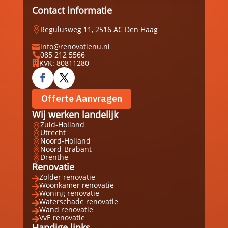
Contact informatie
Regulusweg 11, 2516 AC Den Haag

info@renovatienu.nl

085 212 5566

KVK: 80811280

Offerte Aanvragen
Wij werken landelijk
Zuid-Holland

Utrecht

Noord-Holland

Noord-Brabant

Drenthe

Renovatie
Zolder renovatie

Woonkamer renovatie

Woning renovatie

Waterschade renovatie

Wand renovatie

VvE renovatie

Handige links