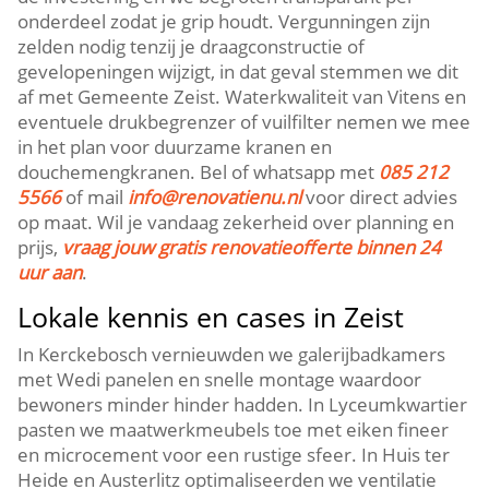
onderdeel zodat je grip houdt.​ Vergunningen zijn
zelden nodig tenzij je draagconstructie of
gevelopeningen wijzigt, in dat geval stemmen we dit
af met Gemeente Zeist.​ Waterkwaliteit van Vitens en
eventuele drukbegrenzer of vuilfilter nemen we mee
in het plan voor duurzame kranen en
douchemengkranen.​ Bel of whatsapp met
085 212
5566
of mail
info@renovatienu.​nl
voor direct advies
op maat.​ Wil je vandaag zekerheid over planning en
prijs,
vraag jouw gratis renovatieofferte binnen 24
uur aan
.​
Lokale kennis en cases in Zeist
In Kerckebosch vernieuwden we galerijbadkamers
met Wedi panelen en snelle montage waardoor
bewoners minder hinder hadden.​ In Lyceumkwartier
pasten we maatwerkmeubels toe met eiken fineer
en microcement voor een rustige sfeer.​ In Huis ter
Heide en Austerlitz optimaliseerden we ventilatie