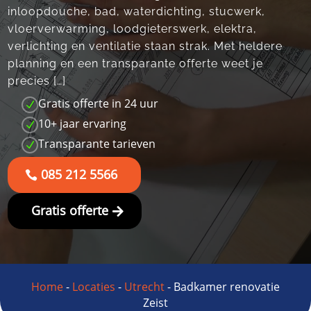
inloopdouche, bad, waterdichting, stucwerk,
vloerverwarming, loodgieterswerk, elektra,
verlichting en ventilatie staan strak.​ Met heldere
planning en een transparante offerte weet je
precies […]
Gratis offerte in 24 uur
N
10+ jaar ervaring
N
Transparante tarieven
N
085 212 5566
Gratis offerte
Home
-
Locaties
-
Utrecht
-
Badkamer renovatie
Zeist