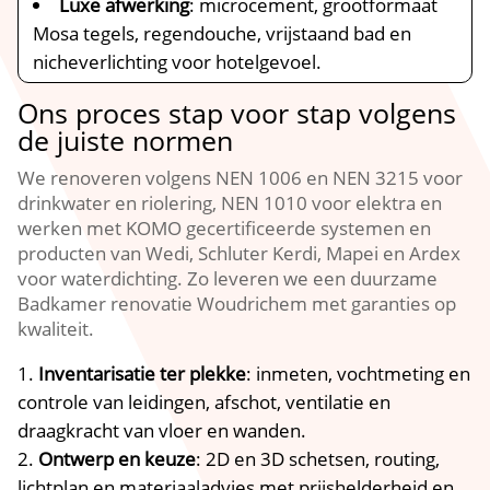
Luxe afwerking
: microcement, grootformaat
Mosa tegels, regendouche, vrijstaand bad en
nicheverlichting voor hotelgevoel.​
Ons proces stap voor stap volgens
de juiste normen
We renoveren volgens NEN 1006 en NEN 3215 voor
drinkwater en riolering, NEN 1010 voor elektra en
werken met KOMO gecertificeerde systemen en
producten van Wedi, Schluter Kerdi, Mapei en Ardex
voor waterdichting.​ Zo leveren we een duurzame
Badkamer renovatie Woudrichem met garanties op
kwaliteit.​
Inventarisatie ter plekke
: inmeten, vochtmeting en
controle van leidingen, afschot, ventilatie en
draagkracht van vloer en wanden.​
Ontwerp en keuze
: 2D en 3D schetsen, routing,
lichtplan en materiaaladvies met prijshelderheid en