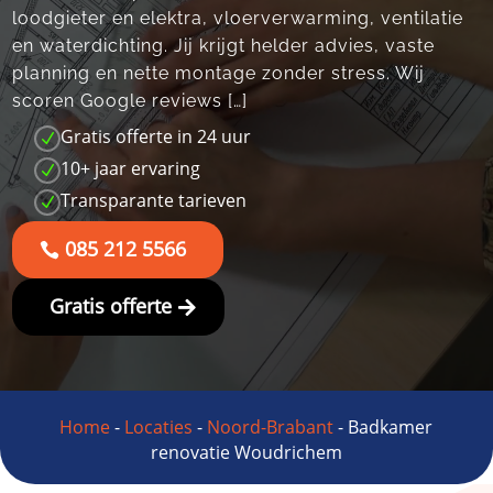
loodgieter en elektra, vloerverwarming, ventilatie
en waterdichting.​ Jij krijgt helder advies, vaste
planning en nette montage zonder stress.​ Wij
scoren Google reviews […]
Gratis offerte in 24 uur
N
10+ jaar ervaring
N
Transparante tarieven
N
085 212 5566
Gratis offerte
Home
-
Locaties
-
Noord-Brabant
-
Badkamer
renovatie Woudrichem