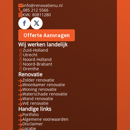
info@renovatienu.nl

085 212 5566

KVK: 80811280

Offerte Aanvragen
Wij werken landelijk
Zuid-Holland

Utrecht

Noord-Holland

Noord-Brabant

Drenthe

Renovatie
Zolder renovatie

Woonkamer renovatie

Woning renovatie

Waterschade renovatie

Wand renovatie

VvE renovatie

Handige links
Portfolio

Algemene voorwaarden

DIsclaimer

Locatie
