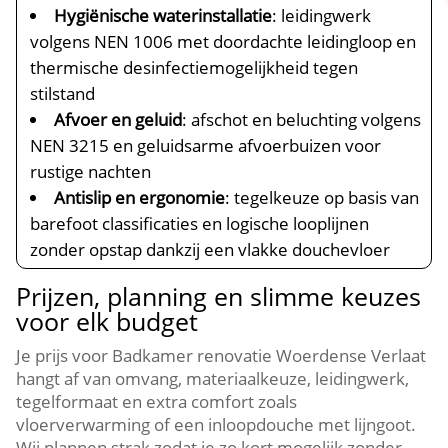
Hygiënische waterinstallatie
: leidingwerk
volgens NEN 1006 met doordachte leidingloop en
thermische desinfectiemogelijkheid tegen
stilstand
Afvoer en geluid
: afschot en beluchting volgens
NEN 3215 en geluidsarme afvoerbuizen voor
rustige nachten
Antislip en ergonomie
: tegelkeuze op basis van
barefoot classificaties en logische looplijnen
zonder opstap dankzij een vlakke douchevloer
Prijzen, planning en slimme keuzes
voor elk budget
Je prijs voor Badkamer renovatie Woerdense Verlaat
hangt af van omvang, materiaalkeuze, leidingwerk,
tegelformaat en extra comfort zoals
vloerverwarming of een inloopdouche met lijngoot.​
Wij plannen strak zodat je zo kort mogelijk zonder