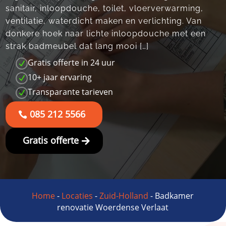
sanitair, inloopdouche, toilet, vloerverwarming,
ventilatie, waterdicht maken en verlichting.​ Van
donkere hoek naar lichte inloopdouche met een
strak badmeubel dat lang mooi […]
Gratis offerte in 24 uur
N
10+ jaar ervaring
N
Transparante tarieven
N
085 212 5566
Gratis offerte
Home
-
Locaties
-
Zuid-Holland
-
Badkamer
renovatie Woerdense Verlaat