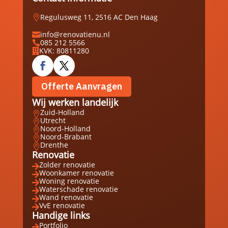
Regulusweg 11, 2516 AC Den Haag

info@renovatienu.nl

085 212 5566

KVK: 80811280

Offerte Aanvragen
Wij werken landelijk
Zuid-Holland

Utrecht

Noord-Holland

Noord-Brabant

Drenthe

Renovatie
Zolder renovatie

Woonkamer renovatie

Woning renovatie

Waterschade renovatie

Wand renovatie

VvE renovatie

Handige links
Portfolio
