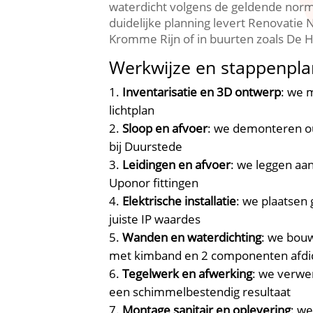
waterdicht volgens de geldende normen
duidelijke planning levert Renovatie 
Kromme Rijn of in buurten zoals De 
Werkwijze en stappenpla
Inventarisatie en 3D ontwerp
: we 
lichtplan
Sloop en afvoer
: we demonteren ou
bij Duurstede
Leidingen en afvoer
: we leggen aa
Uponor fittingen
Elektrische installatie
: we plaatsen
juiste IP waardes
Wanden en waterdichting
: we bou
met kimband en 2 componenten afdi
Tegelwerk en afwerking
: we verwe
een schimmelbestendig resultaat
Montage sanitair en oplevering
: w