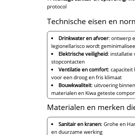
protocol
Technische eisen en norm
Drinkwater en afvoer
: ontwerp 
legionellarisco wordt geminimalise
Elektrische veiligheid
: installat
stopcontacten
Ventilatie en comfort
: capacite
voor een droog en fris klimaat
Bouwkwaliteit
: uitvoering binn
materialen en Kiwa geteste compo
Materialen en merken d
Sanitair en kranen
: Grohe en Ha
en duurzame werking