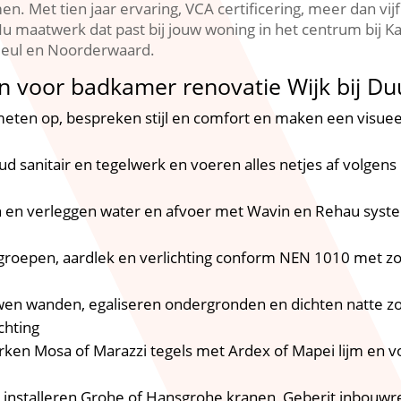
.​ Met tien jaar ervaring, VCA certificering, meer dan vij
Nu maatwerk dat past bij jouw woning in het centrum bij K
Heul en Noorderwaard.​
n voor badkamer renovatie Wijk bij Du
meten op, bespreken stijl en comfort en maken een visue
d sanitair en tegelwerk en voeren alles netjes af volgen
n en verleggen water en afvoer met Wavin en Rehau syst
 groepen, aardlek en verlichting conform NEN 1010 met z
wen wanden, egaliseren ondergronden en dichten natte z
chting
rken Mosa of Marazzi tegels met Ardex of Mapei lijm en 
e installeren Grohe of Hansgrohe kranen, Geberit inbouwre