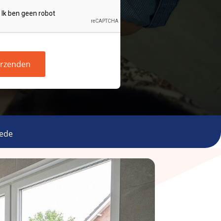
rzenden
tede