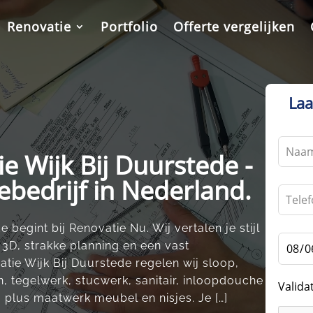
Renovatie
Portfolio
Offerte vergelijken
Laa
Leave
 Wijk Bij Duurstede -
this
field
ebedrijf in Nederland.
blank
begint bij Renovatie Nu.​ Wij vertalen je stijl
3D, strakke planning en een vast
tie Wijk Bij Duurstede regelen wij sloop,
n, tegelwerk, stucwerk, sanitair, inloopdouche
Valida
 plus maatwerk meubel en nisjes.​ Je […]