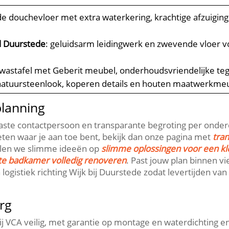
e douchevloer met extra waterkering, krachtige afzuiging 
l Duurstede
: geluidsarm leidingwerk en zwevende vloer 
 wastafel met Geberit meubel, onderhoudsvriendelijke teg
natuursteenlook, koperen details en houten maatwerkme
planning
vaste contactpersoon en transparante begroting per onderd
 weten waar je aan toe bent, bekijk dan onze pagina met
tra
elen we slimme ideeën op
slimme oplossingen voor een k
e badkamer volledig renoveren
.​ Past jouw plan binnen v
ogistiek richting Wijk bij Duurstede zodat levertijden van 
org
j VCA veilig, met garantie op montage en waterdichting 