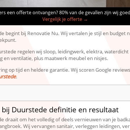
rs een offerte ontvangen? 80% van de gevallen zijn wij goe
Vergelijk je offerte →
 begint bij Renovatie Nu.​ Wij vertalen je stijl en budget
ekpunt.​
stede regelen wij sloop, leidingwerk, elektra, waterdicht 
 en ventilatie, plus maatwerk meubel en nisjes.​
ring op tijd en heldere garantie.​ Wij scoren Google review
urstede
.​
bij Duurstede definitie en resultaat
e draait om het volledig of deels vernieuwen van je badk
gbroek.​ Wij vervangen sanitair, verleggen leidingen, v