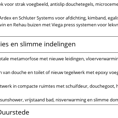
k voor strak voegbeeld, antislip douchetegels, microcem
 Ardex en Schluter Systems voor afdichting, kimband, egal
vin en Rehau buizen met Viega press systemen voor lek
es en slimme indelingen
totale metamorfose met nieuwe leidingen, vloerverwarmi
en van douche en toilet of nieuw tegelwerk met epoxy voe
twerk in compacte ruimtes met schuifdeur, douchegoot, h
 sunshower, vrijstaand bad, nisverwarming en slimme dom
 Duurstede