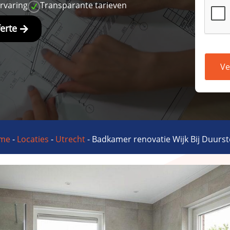
ervaring
Transparante tarieven
N
ferte
Ve
me
-
Locaties
-
Utrecht
-
Badkamer renovatie Wijk Bij Duurs