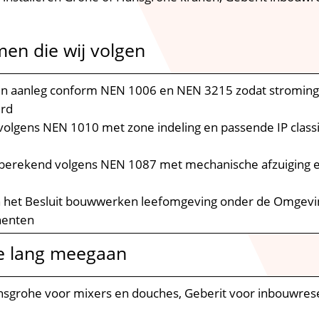
en die wij volgen
en aanleg conform NEN 1006 en NEN 3215 zodat stroming,
erd
ie volgens NEN 1010 met zone indeling en passende IP classi
it berekend volgens NEN 1087 met mechanische afzuiging 
en het Besluit bouwwerken leefomgeving onder de Omgev
nenten
ie lang meegaan
nsgrohe voor mixers en douches, Geberit voor inbouwreser