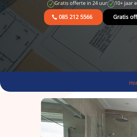
Gratis offerte in 24 uur
10+ jaar 
N
N
085 212 5566
Gratis of
Ho