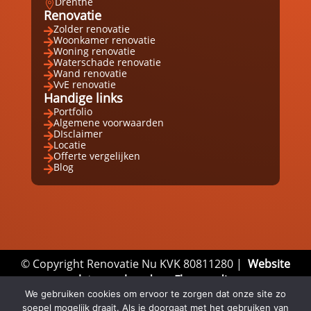
Drenthe

Renovatie
Zolder renovatie

Woonkamer renovatie

Woning renovatie

Waterschade renovatie

Wand renovatie

VvE renovatie

Handige links
Portfolio

Algemene voorwaarden

DIsclaimer

Locatie

Offerte vergelijken

Blog

© Copyright Renovatie Nu KVK 80811280 |
Website
laten maken door Flexamedia
We gebruiken cookies om ervoor te zorgen dat onze site zo
Privacyverklaring
|
Disclaimer
|
Algemene
soepel mogelijk draait. Als je doorgaat met het gebruiken van