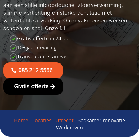
aan een stille inloopdouche, vloerverwarming,
slimme verlichting en sterke ventilatie met
waterdichte afwerking.​ Onze vakmensen werken
schoon en snel.​ Onze […]
Gratis offerte in 24 uur
N
10+ jaar ervaring
N
Transparante tarieven
N
085 212 5566
Gratis offerte
Home
-
Locaties
-
Utrecht
-
Badkamer renovatie
Werkhoven