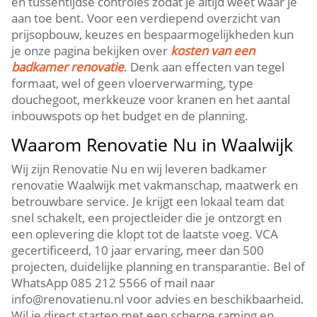
en tussentijdse controles zodat je altijd weet waar je
aan toe bent.​ Voor een verdiepend overzicht van
prijsopbouw, keuzes en bespaarmogelijkheden kun
je onze pagina bekijken over
kosten van een
badkamer renovatie
.​ Denk aan effecten van tegel
formaat, wel of geen vloerverwarming, type
douchegoot, merkkeuze voor kranen en het aantal
inbouwspots op het budget en de planning.​
Waarom Renovatie Nu in Waalwijk
Wij zijn Renovatie Nu en wij leveren badkamer
renovatie Waalwijk met vakmanschap, maatwerk en
betrouwbare service.​ Je krijgt een lokaal team dat
snel schakelt, een projectleider die je ontzorgt en
een oplevering die klopt tot de laatste voeg.​ VCA
gecertificeerd, 10 jaar ervaring, meer dan 500
projecten, duidelijke planning en transparantie.​ Bel of
WhatsApp 085 212 5566 of mail naar
info@renovatienu.​nl voor advies en beschikbaarheid.​
Wil je direct starten met een scherpe raming en