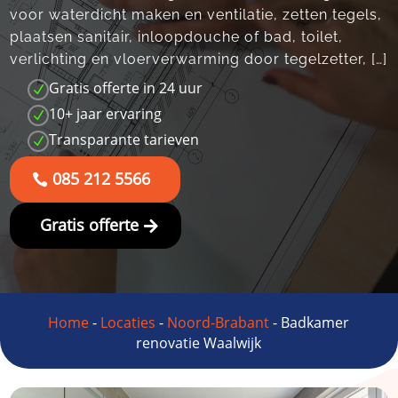
voor waterdicht maken en ventilatie, zetten tegels,
plaatsen sanitair, inloopdouche of bad, toilet,
verlichting en vloerverwarming door tegelzetter, […]
Gratis offerte in 24 uur
N
10+ jaar ervaring
N
Transparante tarieven
N
085 212 5566
Gratis offerte
Home
-
Locaties
-
Noord-Brabant
-
Badkamer
renovatie Waalwijk