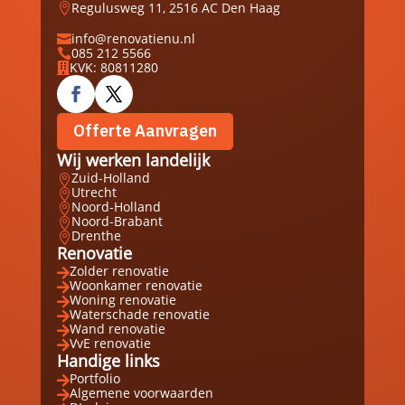
Regulusweg 11, 2516 AC Den Haag

info@renovatienu.nl

085 212 5566

KVK: 80811280

Offerte Aanvragen
Wij werken landelijk
Zuid-Holland

Utrecht

Noord-Holland

Noord-Brabant

Drenthe

Renovatie
Zolder renovatie

Woonkamer renovatie

Woning renovatie

Waterschade renovatie

Wand renovatie

VvE renovatie

Handige links
Portfolio

Algemene voorwaarden
