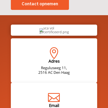
Contact opnemen

Adres
Regulusweg 11,
2516 AC Den Haag

Email