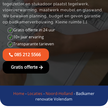
tegelzetter en stukadoor plaatst tegelwerk,
vloerverwarming, maatwerk meubel en glaswand.​
We bewaken planning, budget en geven garantie
op badkamerverbouwing.​ Kleine ruimte […]
Gratis offerte in 24 uur
N
10+ jaar ervaring
N
Transparante tarieven
N
085 212 5566
Gratis offerte
Home
-
Locaties
-
Noord-Holland
-
Badkamer
renovatie Volendam