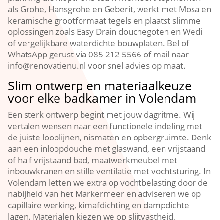
als Grohe, Hansgrohe en Geberit, werkt met Mosa en
keramische grootformaat tegels en plaatst slimme
oplossingen zoals Easy Drain douchegoten en Wedi
of vergelijkbare waterdichte bouwplaten.​ Bel of
WhatsApp gerust via 085 212 5566 of mail naar
info@renovatienu.​nl voor snel advies op maat.​
Slim ontwerp en materiaalkeuze
voor elke badkamer in Volendam
Een sterk ontwerp begint met jouw dagritme.​ Wij
vertalen wensen naar een functionele indeling met
de juiste looplijnen, nismaten en opbergruimte.​ Denk
aan een inloopdouche met glaswand, een vrijstaand
of half vrijstaand bad, maatwerkmeubel met
inbouwkranen en stille ventilatie met vochtsturing.​ In
Volendam letten we extra op vochtbelasting door de
nabijheid van het Markermeer en adviseren we op
capillaire werking, kimafdichting en dampdichte
lagen.​ Materialen kiezen we op slijtvastheid,