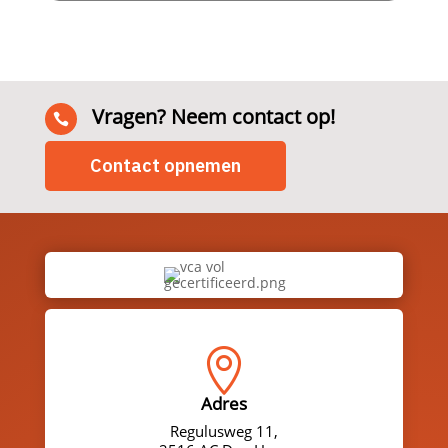
Vragen? Neem contact op!

Contact opnemen

Adres
Regulusweg 11,