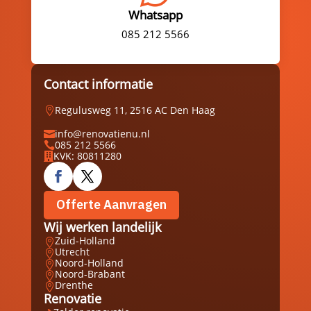
Whatsapp
085 212 5566
Contact informatie
Regulusweg 11, 2516 AC Den Haag

info@renovatienu.nl

085 212 5566

KVK: 80811280

Offerte Aanvragen
Wij werken landelijk
Zuid-Holland

Utrecht

Noord-Holland

Noord-Brabant

Drenthe

Renovatie