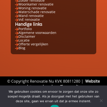
Zolder renovatie

Woonkamer renovatie

Woning renovatie

Waterschade renovatie

Wand renovatie

VvE renovatie

Handige links
Portfolio

Algemene voorwaarden

DIsclaimer

Locatie

Offerte vergelijken

Blog

© Copyright Renovatie Nu KVK 80811280 |
Website
laten maken door Flexamedia
Privacyverklaring
|
Disclaimer
|
Algemene
We gebruiken cookies om ervoor te zorgen dat onze site zo
soepel mogelijk draait. Als je doorgaat met het gebruiken van
Voorwaarden
deze site, gaan we ervan uit dat je ermee instemt.