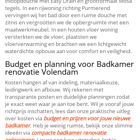
inloopdouche met Easy Drain en grootformaat Mosa
tegels.​ In een rijwoning richting Purmerend
vervingen wij het bad door een ruime douche met
zitnis en vergrootten we de opbergruimte met een
maatwerkmeubel.​ In een houten vloer woning
versterkten we de vloer, plaatsten we
vloerverwarming en brachten we een lichtgewicht
waterdichte opbouw aan voor comfort en veiligheid.​
Budget en planning voor Badkamer
renovatie Volendam
Kosten hangen af van indeling, materiaalkeuze,
leidingwerk en afbouw.​ Wij rekenen met
transparante posten en duidelijke planningen zodat
je exact weet waar je aan toe bent.​ Wil je vooraf jouw
richtprijs inschatten, lees dan onze praktische uitleg
over kosten via
budget en prijzen voor jouw nieuwe
badkamer
.​ Heb je weinig ruimte, bekijk onze slimme
ideeën via
compacte badkamer renovatie
oplossingen
.​ Liever een luxe uitstraling, laat je