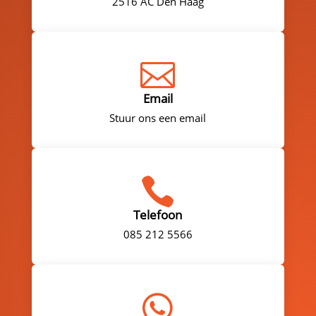
2516 AC Den Haag

Email
Stuur ons een email

Telefoon
085 212 5566
