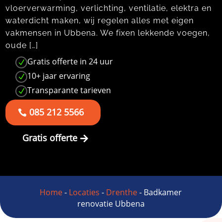
vloerverwarming, verlichting, ventilatie, elektra en
waterdicht maken, wij regelen alles met eigen
vakmensen in Ubbena. We fixen lekkende voegen,
oude […]
Gratis offerte in 24 uur
N
10+ jaar ervaring
N
Transparante tarieven
N
085 212 5566
Gratis offerte
Home
-
Locaties
-
Drenthe
-
Badkamer
renovatie Ubbena