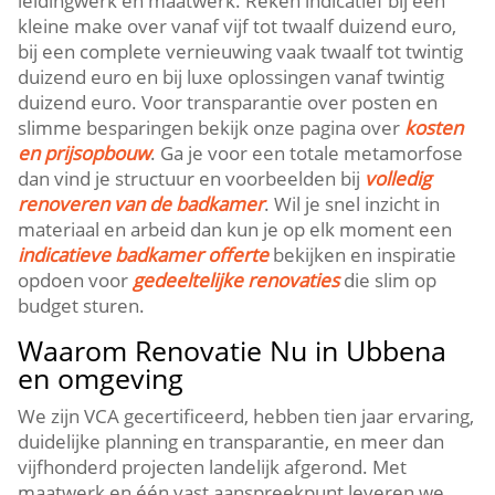
leidingwerk en maatwerk. Reken indicatief bij een
kleine make over vanaf vijf tot twaalf duizend euro,
bij een complete vernieuwing vaak twaalf tot twintig
duizend euro en bij luxe oplossingen vanaf twintig
duizend euro. Voor transparantie over posten en
slimme besparingen bekijk onze pagina over
kosten
en prijsopbouw
. Ga je voor een totale metamorfose
dan vind je structuur en voorbeelden bij
volledig
renoveren van de badkamer
. Wil je snel inzicht in
materiaal en arbeid dan kun je op elk moment een
indicatieve badkamer offerte
bekijken en inspiratie
opdoen voor
gedeeltelijke renovaties
die slim op
budget sturen.
Waarom Renovatie Nu in Ubbena
en omgeving
We zijn VCA gecertificeerd, hebben tien jaar ervaring,
duidelijke planning en transparantie, en meer dan
vijfhonderd projecten landelijk afgerond. Met
maatwerk en één vast aanspreekpunt leveren we