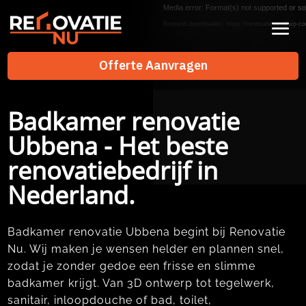
Videospeler
Media error: Format(s) not supported or so
Bestand downloaden: https://renovatienu.nl/wp-co
Offerte Aanvragen
Offerte Aanvragen
Badkamer renovatie
Ubbena - Het beste
renovatiebedrijf in
Nederland.
Badkamer renovatie Ubbena begint bij Renovatie
Nu. Wij maken je wensen helder en plannen snel,
zodat je zonder gedoe een frisse en slimme
badkamer krijgt. Van 3D ontwerp tot tegelwerk,
sanitair, inloopdouche of bad, toilet,