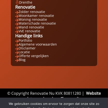
Drenthe

Renovatie
Zolder renovatie

Woonkamer renovatie

Woning renovatie

Waterschade renovatie

Wand renovatie

VvE renovatie

Handige links
Portfolio

Algemene voorwaarden

DIsclaimer

Locatie

Offerte vergelijken

Blog

© Copyright Renovatie Nu KVK 80811280 |
Website
laten maken door Flexamedia
We gebruiken cookies om ervoor te zorgen dat onze site zo
Privacyverklaring
|
Disclaimer
|
Algemene