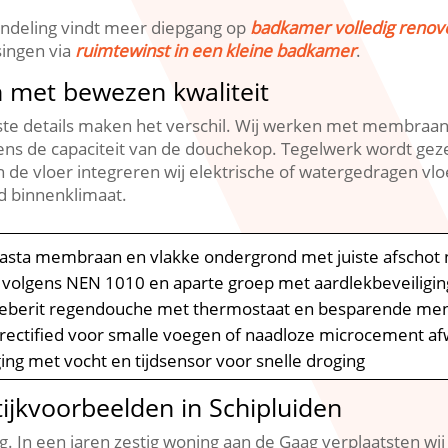
indeling vindt meer diepgang op
badkamer volledig renov
singen via
ruimtewinst in een kleine badkamer
.​
n met bewezen kwaliteit
iste details maken het verschil.​ Wij werken met membr
ns de capaciteit van de douchekop.​ Tegelwerk wordt geze
 In de vloer integreren wij elektrische of watergedragen 
d binnenklimaat.​
pasta membraan en vlakke ondergrond met juiste afschot 
ies volgens NEN 1010 en aparte groep met aardlekbeveiligin
 Geberit regendouche met thermostaat en besparende me
 rectified voor smalle voegen of naadloze microcement a
ing met vocht en tijdsensor voor snelle droging
tijkvoorbeelden in Schipluiden
.​ In een jaren zestig woning aan de Gaag verplaatsten wij