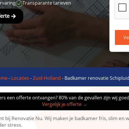
ervaring
Transparante tarieven
N
ferte
Ve
ome
-
Locaties
-
Zuid-Holland
-
Badkamer renovatie Schiplui
rs een offerte ontvangen? 80% van de gevallen zijn wij goe
Vergelijk je offerte →
t bij Renovatie Nu.​ Wij maken je badkamer fris, slim en
er stress.​