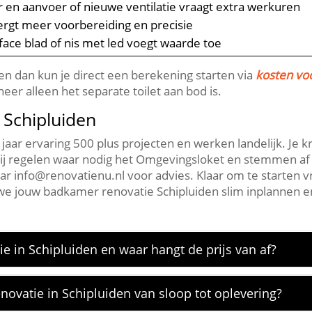
r en aanvoer of nieuwe ventilatie vraagt extra werkuren
ergt meer voorbereiding en precisie
face blad of nis met led voegt waarde toe
sten dan kun je direct een berekening starten via
kosten vo
er alleen het separate toilet aan bod is.​
Schipluiden
jaar ervaring 500 plus projecten en werken landelijk.​ Je 
​ Wij regelen waar nodig het Omgevingsloket en stemmen a
 info@renovatienu.​nl voor advies.​ Klaar om te starten v
e jouw badkamer renovatie Schipluiden slim inplannen en 
e in Schipluiden en waar hangt de prijs van af?
ovatie in Schipluiden van sloop tot oplevering?