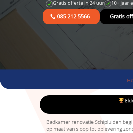
Gratis offerte in 24 uur
10+ jaar 
N
N
085 212 5566
Gratis of
H
Elde
Badkamer renovatie Schipluiden begin
op maat van sloop tot oplevering zond