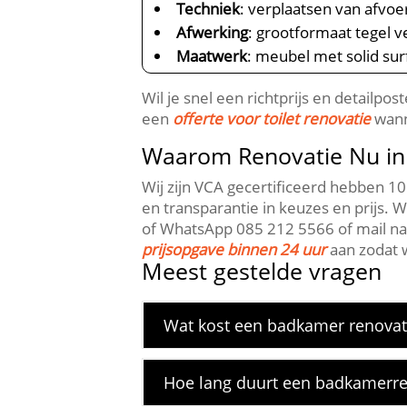
Techniek
: verplaatsen van afvoe
Afwerking
: grootformaat tegel v
Maatwerk
: meubel met solid sur
Wil je snel een richtprijs en detailpo
een
offerte voor toilet renovatie
wanne
Waarom Renovatie Nu in 
Wij zijn VCA gecertificeerd hebben 10 
en transparantie in keuzes en prijs.
of WhatsApp 085 212 5566 of mail naar
prijsopgave binnen 24 uur
aan zodat w
Meest gestelde vragen
Wat kost een badkamer renovati
Hoe lang duurt een badkamerren