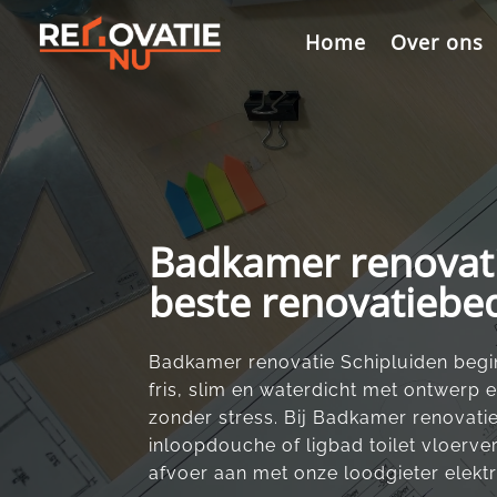
Videospeler
Home
Over ons
Badkamer renovati
beste renovatiebed
Badkamer renovatie Schipluiden begin
fris, slim en waterdicht met ontwerp 
zonder stress.​ Bij Badkamer renovati
inloopdouche of ligbad toilet vloerve
afvoer aan met onze loodgieter elektrici