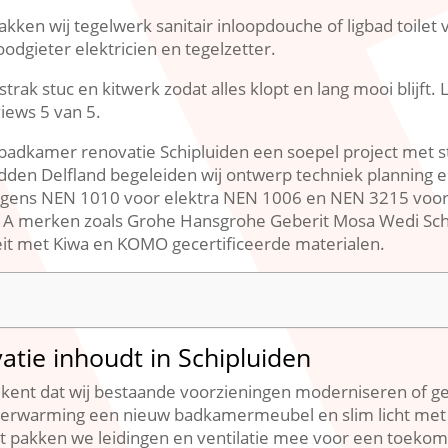
kken wij tegelwerk sanitair inloopdouche of ligbad toilet 
odgieter elektricien en tegelzetter.​
strak stuc en kitwerk zodat alles klopt en lang mooi blijft.
ews 5 van 5.​
badkamer renovatie Schipluiden een soepel project met str
den Delfland begeleiden wij ontwerp techniek planning e
gens NEN 1010 voor elektra NEN 1006 en NEN 3215 voor d
t A merken zoals Grohe Hansgrohe Geberit Mosa Wedi Sch
eit met Kiwa en KOMO gecertificeerde materialen.​
tie inhoudt in Schipluiden
kent dat wij bestaande voorzieningen moderniseren of g
erwarming een nieuw badkamermeubel en slim licht met 
pakken we leidingen en ventilatie mee voor een toekomst