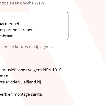
n zoals een douche WTW.​
euw meubel
rbesparende kranen
embraan
posten en keuzes raadplegen via
 inclusief zones volgens NEN 1010
ormen
te Midden Delfland bij
werk en montage sanitair