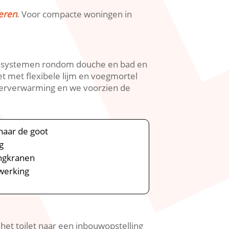
eren
.​ Voor compacte woningen in
aansystemen rondom douche en bad en
t met flexibele lijm en voegmortel
vloerverwarming en we voorzien de
naar de goot
g
ngkranen
fwerking
 het toilet naar een inbouwopstelling