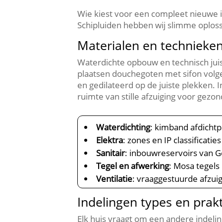
Wie kiest voor een compleet nieuwe 
Schipluiden hebben wij slimme oplos
Materialen en technieke
Waterdichte opbouw en technisch ju
plaatsen douchegoten met sifon volge
en gedilateerd op de juiste plekken.​
ruimte van stille afzuiging voor gezon
Waterdichting
: kimband afdicht
Elektra
: zones en IP classificat
Sanitair
: inbouwreservoirs van
Tegel en afwerking
: Mosa tegels
Ventilatie
: vraaggestuurde afzuig
Indelingen types en prak
Elk huis vraagt om een andere indeling