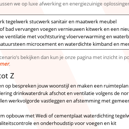
ssen we op luxe afwerking en energiezuinige oplossinge
erk tegelwerk stucwerk sanitair en maatwerk meubel
 of bad vervangen voegen vernieuwen kitwerk en een ni
he ventilatie met vochtsturing vloerverwarming en wate
 natuursteen microcement en waterdichte kimband en m
 scenario’s bekijken dan kun je onze pagina met inzicht in 
amer
.​
tot Z
ten op bespreken jouw woonstijl en maken een ruimteplan
iolering drinkwaterdruk afschot en ventilatie volgens de n
ellen werkvolgorde vastleggen en afstemming met gemeen
arm opbouw met Wedi of cementplaat waterdichting tegel
waliteitscontrole en onderhoudstip voor voegen en kit