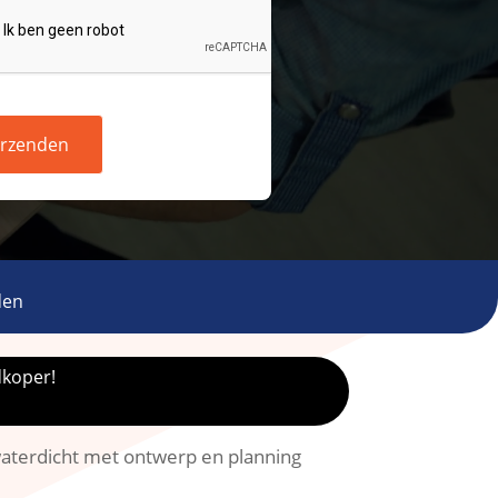
rzenden
den
dkoper!
 waterdicht met ontwerp en planning