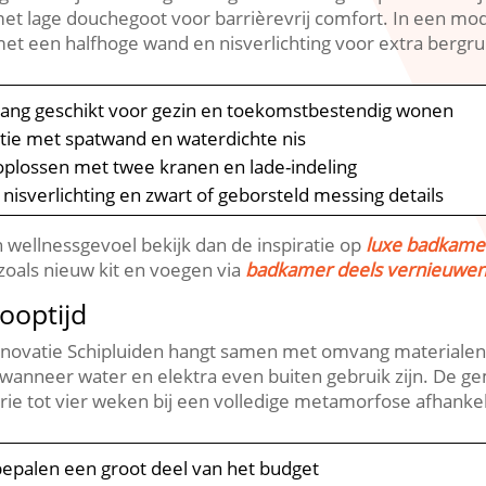
t lage douchegoot voor barrièrevrij comfort.​ In een m
t een halfhoge wand en nisverlichting voor extra bergrui
gang geschikt voor gezin en toekomstbestendig wonen
tie met spatwand en waterdichte nis
 oplossen met twee kranen en lade-indeling
 nisverlichting en zwart of geborsteld messing details
wellnessgevoel bekijk dan de inspiratie op
luxe badkame
 zoals nieuw kit en voegen via
badkamer deels vernieuwe
ooptijd
novatie Schipluiden hangt samen met omvang materialen e
 wanneer water en elektra even buiten gebruik zijn.​ De ge
rie tot vier weken bij een volledige metamorfose afhankel
s bepalen een groot deel van het budget