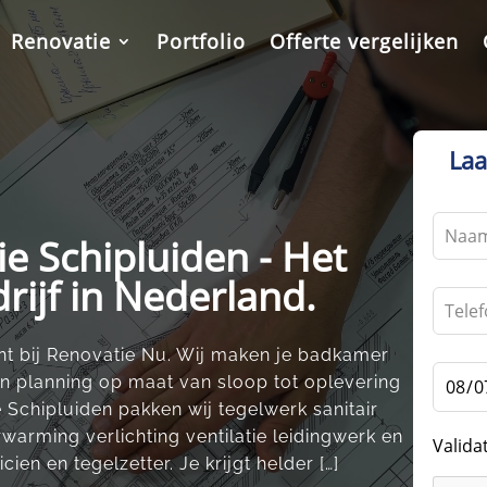
Renovatie
Portfolio
Offerte vergelijken
Laa
Leave
e Schipluiden - Het
this
field
rijf in Nederland.
blank
t bij Renovatie Nu.​ Wij maken je badkamer
en planning op maat van sloop tot oplevering
e Schipluiden pakken wij tegelwerk sanitair
rwarming verlichting ventilatie leidingwerk en
Valida
en en tegelzetter.​ Je krijgt helder […]