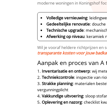
moderne woningen in Koningshof focu
Volledige vernieuwing
: leidingw
Gedeeltelijke renovatie
: douche
Technische upgrade
: mechanisc
Afwerking op niveau
: keramiek
Wil je vooraf heldere richtprijzen en
transparante kosten voor jouw badk
Aanpak en proces van A 
Inventarisatie en ontwerp
: wij me
Techniekcontrole
: inspectie van r
Strakke planning
: materialen best
vergunningplicht
Vakkundige uitvoering
: sloop stof
Oplevering en nazorg
: checklist k