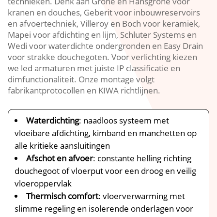
technieken.​ Denk aan Grohe en Hansgrohe voor
kranen en douches, Geberit voor inbouwreservoirs
en afvoertechniek, Villeroy en Boch voor keramiek,
Mapei voor afdichting en lijm, Schluter Systems en
Wedi voor waterdichte ondergronden en Easy Drain
voor strakke douchegoten.​ Voor verlichting kiezen
we led armaturen met juiste IP classificatie en
dimfunctionaliteit.​ Onze montage volgt
fabrikantprotocollen en KIWA richtlijnen.​
Waterdichting
: naadloos systeem met
vloeibare afdichting, kimband en manchetten op
alle kritieke aansluitingen
Afschot en afvoer
: constante helling richting
douchegoot of vloerput voor een droog en veilig
vloeroppervlak
Thermisch comfort
: vloerverwarming met
slimme regeling en isolerende onderlagen voor