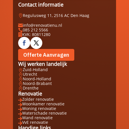
Contact informatie
Regulusweg 11, 2516 AC Den Haag

info@renovatienu.nl

085 212 5566

KVK: 80811280

Offerte Aanvragen
Wij werken landelijk
Zuid-Holland

Utrecht

Noord-Holland

Noord-Brabant

Drenthe

Renovatie
Zolder renovatie

Woonkamer renovatie

Woning renovatie

Waterschade renovatie

Wand renovatie

VvE renovatie

Handige links