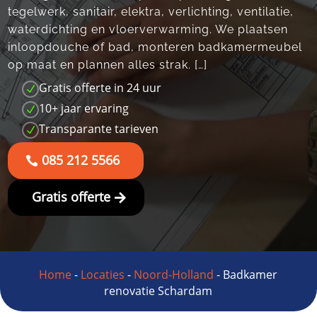
tegelwerk, sanitair, elektra, verlichting, ventilatie,
waterdichting en vloerverwarming.​ We plaatsen
inloopdouche of bad, monteren badkamermeubel
op maat en plannen alles strak.​ […]
Gratis offerte in 24 uur
N
10+ jaar ervaring
N
Transparante tarieven
N
085 212 5566
Gratis offerte
Home
-
Locaties
-
Noord-Holland
-
Badkamer
renovatie Schardam