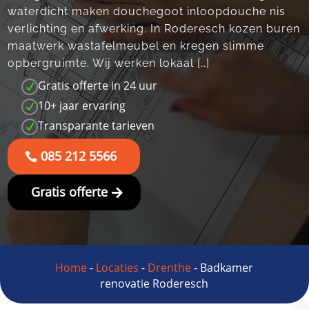
waterdicht maken douchegoot inloopdouche nis
verlichting en afwerking. In Roderesch kozen buren
maatwerk wastafelmeubel en kregen slimme
opbergruimte. Wij werken lokaal […]
Gratis offerte in 24 uur
N
10+ jaar ervaring
N
Transparante tarieven
N
085 212 5566
Gratis offerte
Home
-
Locaties
-
Drenthe
-
Badkamer
renovatie Roderesch