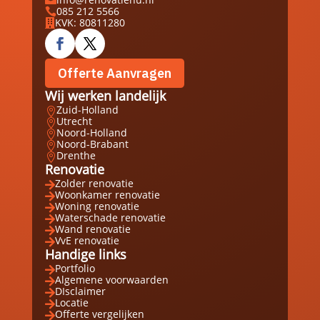

085 212 5566

KVK: 80811280

Offerte Aanvragen
Wij werken landelijk
Zuid-Holland

Utrecht

Noord-Holland

Noord-Brabant

Drenthe

Renovatie
Zolder renovatie

Woonkamer renovatie

Woning renovatie

Waterschade renovatie

Wand renovatie

VvE renovatie

Handige links
Portfolio

Algemene voorwaarden

DIsclaimer

Locatie

Offerte vergelijken
