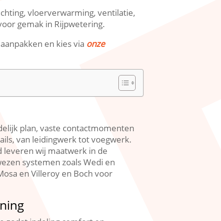
hting, vloerverwarming, ventilatie,
voor gemak in Rijpwetering.​
g aanpakken en kies via
onze
delijk plan, vaste contactmomenten
tails, van leidingwerk tot voegwerk.​
d leveren wij maatwerk in de
wezen systemen zoals Wedi en
osa en Villeroy en Boch voor
oning