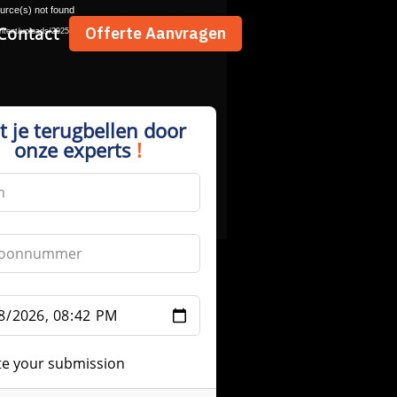
urce(s) not found
Contact
Offerte Aanvragen
ntent/uploads/2025/12/renovaite-nu-video-1.mp4
t je terugbellen door
onze experts
!
te your submission