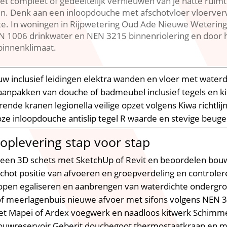
et compleet of gedeeltelijk vernieuwen van je natte ruimt
n.​ Denk aan een inloopdouche met afschotvloer vloerve
te.​ In woningen in Rijpwetering Oud Ade Nieuwe Weteri
N 1006 drinkwater en NEN 3215 binnenriolering en door he
innenklimaat.​
ieuw inclusief leidingen elektra wanden en vloer met wate
t aanpakken van douche of badmeubel inclusief tegels en 
ende kranen legionella veilige opzet volgens Kiwa richtlij
oze inloopdouche antislip tegel R waarde en stevige beu
 oplevering stap voor stap
 een 3D schets met SketchUp of Revit en beoordelen bouw
schot positie van afvoeren en groepverdeling en controle
slopen egaliseren en aanbrengen van waterdichte onderg
of meerlagenbuis nieuwe afvoer met sifons volgens NEN 32
met Mapei of Ardex voegwerk en naadloos kitwerk Schimme
inbouwreservoir Geberit douchegoot thermostaatkraan en