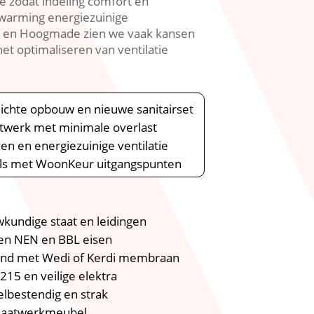
e zodat indeling comfort en
rwarming energiezuinige
ng en Hoogmade zien we vaak kansen
t optimaliseren van ventilatie
rdichte opbouw en nieuwe sanitairset
kitwerk met minimale overlast
nen en energiezuinige ventilatie
gels met WoonKeur uitgangspunten
kundige staat en leidingen
ren NEN en BBL eisen
rond met Wedi of Kerdi membraan
15 en veilige elektra
lbestendig en strak
 maatwerkmeubel