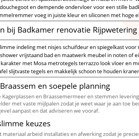
 douchegoot en dempende ondervloer voor een stille bad
immelremmer voeg in juiste kleur en siliconen met hoge ela
en bij Badkamer renovatie Rijpwetering
slimme indeling met nisjes schuifdeur en spiegelkast voo
shower vrijstaand bad en maatwerk meubel in noten of e
 karakter met Mosa metrotegels terrazzo look vloer en 
fel slijtvaste tegels en makkelijk schoon te houden krane
n Braassem en soepele planning
 Kagerplassen en Braassemermeer en stemmen levering en 
elder met vaste mijlpalen zodat je weet waar je aan toe ben
gevel aanpast en dat adviseren we vooraf.​
slimme keuzes
materiaal arbeid installaties en afwerking zodat je precies