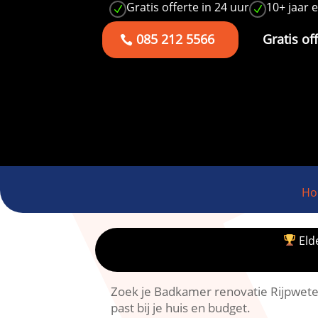
Gratis offerte in 24 uur
10+ jaar 
N
N
085 212 5566
Gratis of
Ho
Elde
Zoek je Badkamer renovatie Rijpweter
past bij je huis en budget.​