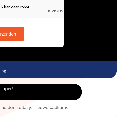
rzenden
ing
dkoper!
an helder, zodat je nieuwe badkamer