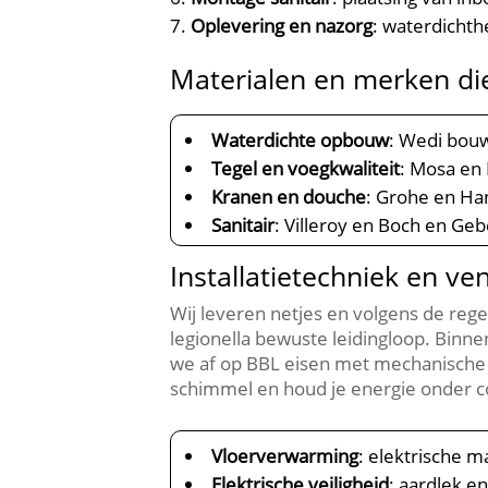
Oplevering en nazorg
: waterdichth
Materialen en merken di
Waterdichte opbouw
: Wedi bou
Tegel en voegkwaliteit
: Mosa en
Kranen en douche
: Grohe en Ha
Sanitair
: Villeroy en Boch en Ge
Installatietechniek en ve
Wij leveren netjes en volgens de reg
legionella bewuste leidingloop.​ Binn
we af op BBL eisen met mechanische v
schimmel en houd je energie onder co
Vloerverwarming
: elektrische 
Elektrische veiligheid
: aardlek e