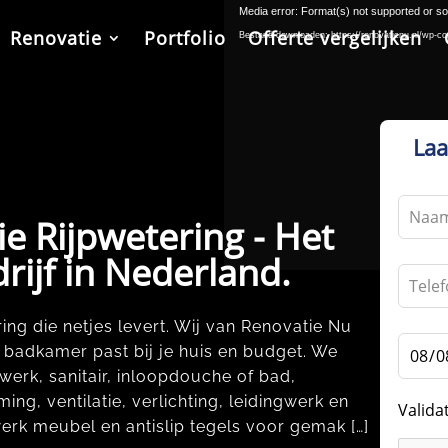
Media error: Format(s) not supported or so
Renovatie
Portfolio
Offerte vergelijken
Bestand downloaden: https://renovatienu.nl/wp-co
Laa
Leave
e Rijpwetering - Het
this
field
rijf in Nederland.
blank
ng die netjes levert.​ Wij van Renovatie Nu
 badkamer past bij je huis en budget.​ We
erk, sanitair, inloopdouche of bad,
ng, ventilatie, verlichting, leidingwerk en
Valida
erk meubel en antislip tegels voor gemak […]