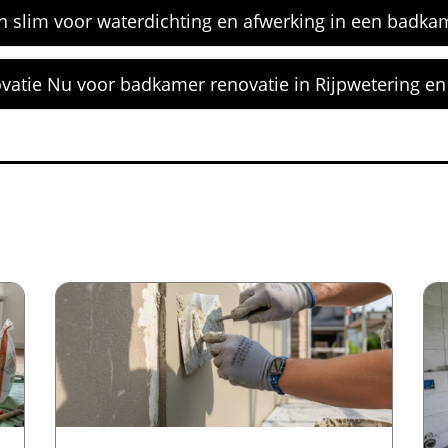
n slim voor waterdichting en afwerking in een badkam
ovatie Nu voor badkamer renovatie in Rijpwetering en 