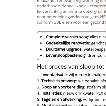
Badkamer renovatie Rijpwetering is h
onderhoudsvriendelijkheid verbetere
ledverlichting en slimme opbergruim
door beter leidingverloop volgens NE
conform BBL eisen voor een gezond b
Complete vernieuwing
: alles n
Gedeeltelijke renovatie
: gerich
Duurzame upgrade
: waterbespar
Levensloopbestendig
: drempell
Het proces van sloop tot
Inventarisatie
: wij meten in maken
Technisch ontwerp
: we bepalen af
Sloop en voorbereiding
: stofarm 
Installaties
: nieuw drinkwater PEX 
Tegelen en afwerking
: verlijmen 
Montage sanitair
: plaatsing van 