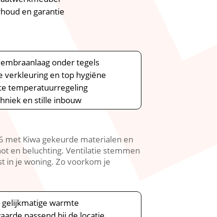
erhoud en garantie
membraanlaag onder tegels
 verkleuring en top hygiëne
te temperatuurregeling
niek en stille inbouw
g
006 met Kiwa gekeurde materialen en
hot en beluchting.​ Ventilatie stemmen
 in je woning.​ Zo voorkom je
 gelijkmatige warmte
aarde passend bij de locatie