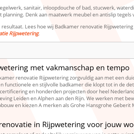
elwerk, sanitair, inloopdouche of bad, stucwerk, waterdic
et planning.​ Denk aan maatwerk meubel en antislip tegels 
n resultaat.​ Lees hoe wij Badkamer renovatie Rijpweterin
tie Rijpwetering
.​
pwetering met vakmanschap en tempo
kamer renovatie Rijpwetering zorgvuldig aan met een dui
en functionele en stijlvolle badkamer die klopt tot in de de
 certificering en honderden projecten door heel Nederlan
ing Leiden en Alphen aan den Rijn.​ We werken met be
pbouw en kiezen A merken als Grohe Hansgrohe Geberit M
enovatie in Rijpwetering voor jouw w