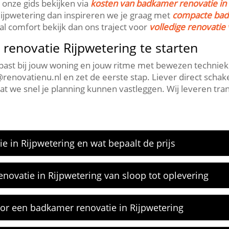
 onze gids bekijken via
kosten van badkamer renovatie in 
ijpwetering dan inspireren we je graag met
compacte bad
l comfort bekijk dan ons traject voor
volledige renovatie
enovatie Rijpwetering te starten
t bij jouw woning en jouw ritme met bewezen techniek e
novatienu.​nl en zet de eerste stap.​ Liever direct schak
t we snel je planning kunnen vastleggen.​ Wij leveren tr
 in Rijpwetering en wat bepaalt de prijs
novatie in Rijpwetering van sloop tot oplevering
or een badkamer renovatie in Rijpwetering