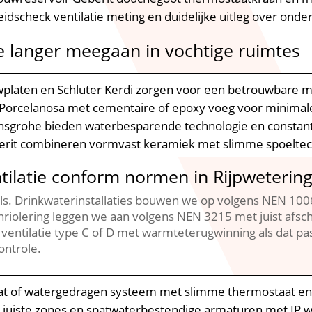
eidscheck ventilatie meting en duidelijke uitleg over ond
e langer meegaan in vochtige ruimtes
wplaten en Schluter Kerdi zorgen voor een betrouwbare 
 Porcelanosa met cementaire of epoxy voeg voor minimale
nsgrohe bieden waterbesparende technologie en constan
berit combineren vormvast keramiek met slimme spoeltech
ntilatie conform normen in Rijpweterin
els.​ Drinkwaterinstallaties bouwen we op volgens NEN 1
enriolering leggen we aan volgens NEN 3215 met juist afsc
entilatie type C of D met warmteterugwinning als dat past
ntrole.​
mat of watergedragen systeem met slimme thermostaat en
n juiste zones en spatwaterbestendige armaturen met IP w