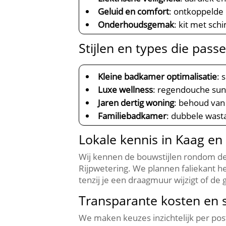
Geluid en comfort
: ontkoppelde
Onderhoudsgemak
: kit met sch
Stijlen en types die pass
Kleine badkamer optimalisatie
: 
Luxe wellness
: regendouche sun
Jaren dertig woning
: behoud van
Familiebadkamer
: dubbele wasta
Lokale kennis in Kaag e
Wij kennen de bouwstijlen rondom de
Rijpwetering.​ We plannen faliekant h
tenzij je een draagmuur wijzigt of de 
Transparante kosten en 
We maken keuzes inzichtelijk per post 