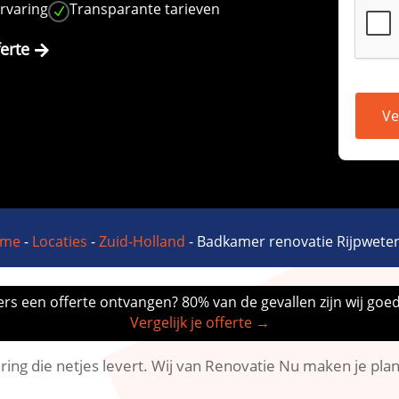
ervaring
Transparante tarieven
N
ferte
Ve
me
-
Locaties
-
Zuid-Holland
-
Badkamer renovatie Rijpweter
rs een offerte ontvangen? 80% van de gevallen zijn wij goe
Vergelijk je offerte →
ing die netjes levert.​ Wij van Renovatie Nu maken je pl