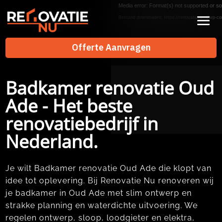
Videospeler
Media error: Format(s) not supported or so
Bestand downloaden: https://renovatienu.nl/wp-co
Offerte Aanvragen
Offerte Aanvragen
Badkamer renovatie Oud
Ade - Het beste
renovatiebedrijf in
Nederland.
Je wilt Badkamer renovatie Oud Ade die klopt van
idee tot oplevering.​ Bij Renovatie Nu renoveren wij
je badkamer in Oud Ade met slim ontwerp en
strakke planning en waterdichte uitvoering.​ We
regelen ontwerp, sloop, loodgieter en elektra,