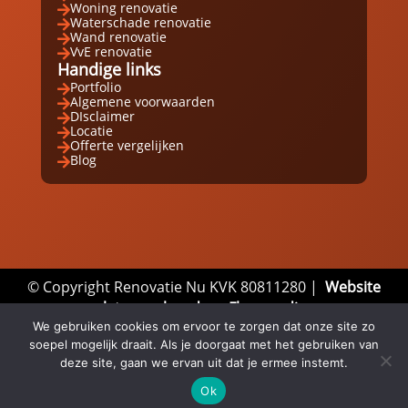
Woning renovatie

Waterschade renovatie

Wand renovatie

VvE renovatie

Handige links
Portfolio

Algemene voorwaarden

DIsclaimer

Locatie

Offerte vergelijken

Blog

© Copyright Renovatie Nu KVK 80811280 |
Website
laten maken door Flexamedia
Privacyverklaring
|
Disclaimer
|
Algemene
We gebruiken cookies om ervoor te zorgen dat onze site zo
soepel mogelijk draait. Als je doorgaat met het gebruiken van
Voorwaarden
deze site, gaan we ervan uit dat je ermee instemt.
Ok
Email
Whatsapp
Direct bellen