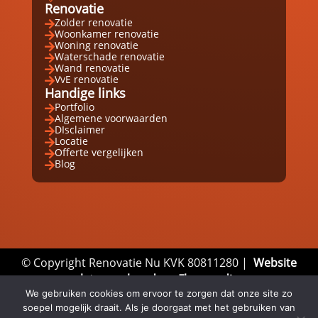
Renovatie
Zolder renovatie

Woonkamer renovatie

Woning renovatie

Waterschade renovatie

Wand renovatie

VvE renovatie

Handige links
Portfolio

Algemene voorwaarden

DIsclaimer

Locatie

Offerte vergelijken

Blog

© Copyright Renovatie Nu KVK 80811280 |
Website
laten maken door Flexamedia
Privacyverklaring
|
Disclaimer
|
Algemene
We gebruiken cookies om ervoor te zorgen dat onze site zo
soepel mogelijk draait. Als je doorgaat met het gebruiken van
Voorwaarden