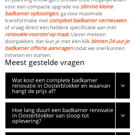
voor een compacte upgrade via
slimme kleine
badkamer oplossingen
, ga voor maximale
transformatie met
compleet badkamer vernieuwen
of vraag direct een heldere specificatie aan met
renovatie voorstel op maat
.​ Liever meteen
doorpakken, dan kun je met één klik
binnen 24 uur je
badkamer offerte aanvragen
zodat we snel kunnen
inmeten en starten.​
Meest gestelde vragen
Wat kost een complete badkamer
renovatie in Oosterblokker en waarvan
hangt de prijs af?
Hoe lang duurt een badkamer renovatie
in Oosterblokker van sloop tot
oplevering?