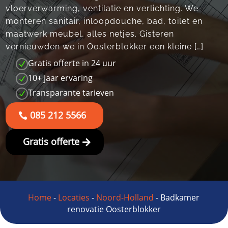
vloerverwarming, ventilatie en verlichting.​ We
monteren sanitair, inloopdouche, bad, toilet en
maatwerk meubel, alles netjes.​ Gisteren
vernieuwden we in Oosterblokker een kleine […]
Gratis offerte in 24 uur
N
10+ jaar ervaring
N
Transparante tarieven
N
085 212 5566
Gratis offerte
Home
-
Locaties
-
Noord-Holland
-
Badkamer
renovatie Oosterblokker