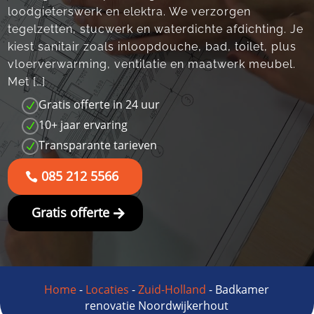
loodgieterswerk en elektra.​ We verzorgen
tegelzetten, stucwerk en waterdichte afdichting.​ Je
kiest sanitair zoals inloopdouche, bad, toilet, plus
vloerverwarming, ventilatie en maatwerk meubel.​
Met […]
Gratis offerte in 24 uur
N
10+ jaar ervaring
N
Transparante tarieven
N
085 212 5566
Gratis offerte
Home
-
Locaties
-
Zuid-Holland
-
Badkamer
renovatie Noordwijkerhout