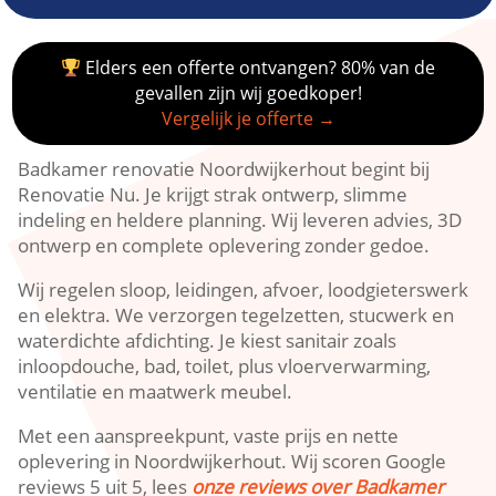
Elders een offerte ontvangen? 80% van de
gevallen zijn wij goedkoper!
Vergelijk je offerte →
Badkamer renovatie Noordwijkerhout begint bij
Renovatie Nu.​ Je krijgt strak ontwerp, slimme
indeling en heldere planning.​ Wij leveren advies, 3D
ontwerp en complete oplevering zonder gedoe.​
Wij regelen sloop, leidingen, afvoer, loodgieterswerk
en elektra.​ We verzorgen tegelzetten, stucwerk en
waterdichte afdichting.​ Je kiest sanitair zoals
inloopdouche, bad, toilet, plus vloerverwarming,
ventilatie en maatwerk meubel.​
Met een aanspreekpunt, vaste prijs en nette
oplevering in Noordwijkerhout.​ Wij scoren Google
reviews 5 uit 5, lees
onze reviews over Badkamer