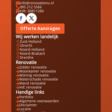
info@renovatienu.nl

085 212 5566

KVK: 80811280

Offerte Aanvragen
Wij werken landelijk
Zuid-Holland

Utrecht

Noord-Holland

Noord-Brabant

Drenthe

Renovatie
Zolder renovatie

Woonkamer renovatie

Woning renovatie

Waterschade renovatie

Wand renovatie

VvE renovatie

Handige links
Portfolio

Algemene voorwaarden

DIsclaimer

Locatie
