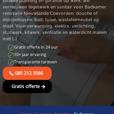
strakke planning en garantie op werk. We
vernieuwen tegelwerk en sanitair voor Badkamer
renovatie Nieuwlande Coevorden, douche of
inloopdouche, bad, toilet, wastafelmeubel op
maat. Vloerverwarming, elektra, verlichting,
stucwerk, kitwerk, ventilatie en waterdicht maken
met […]
Gratis offerte in 24 uur
N
10+ jaar ervaring
N
Transparante tarieven
N
085 212 5566
Gratis offerte