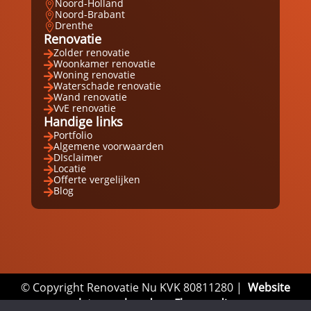
Noord-Holland

Noord-Brabant

Drenthe

Renovatie
Zolder renovatie

Woonkamer renovatie

Woning renovatie

Waterschade renovatie

Wand renovatie

VvE renovatie

Handige links
Portfolio

Algemene voorwaarden

DIsclaimer

Locatie

Offerte vergelijken

Blog

© Copyright Renovatie Nu KVK 80811280 |
Website
laten maken door Flexamedia