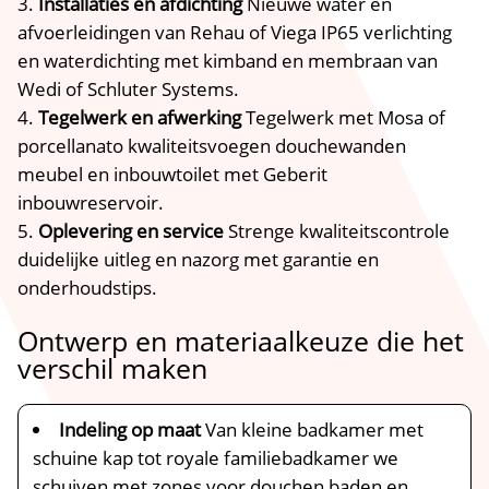
Installaties en afdichting
Nieuwe water en
afvoerleidingen van Rehau of Viega IP65 verlichting
en waterdichting met kimband en membraan van
Wedi of Schluter Systems.
Tegelwerk en afwerking
Tegelwerk met Mosa of
porcellanato kwaliteitsvoegen douchewanden
meubel en inbouwtoilet met Geberit
inbouwreservoir.
Oplevering en service
Strenge kwaliteitscontrole
duidelijke uitleg en nazorg met garantie en
onderhoudstips.
Ontwerp en materiaalkeuze die het
verschil maken
Indeling op maat
Van kleine badkamer met
schuine kap tot royale familiebadkamer we
schuiven met zones voor douchen baden en