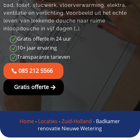
bad, toilet, stucwerk, vloerverwarming, elektra,
ventilatie en verlichting.​ Voorbeeld uit het echte
leven: van lekkende douche naar ruime
inloopdouche in vijf dagen […]
Gratis offerte in 24 uur
N
10+ jaar ervaring
N
Transparante tarieven
N
085 212 5566
Gratis offerte
Home
-
Locaties
-
Zuid-Holland
-
Badkamer
renovatie Nieuwe Wetering