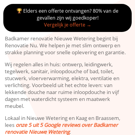
Elders een offerte ontvangen? 80% van de
gevallen zijn wij goedkoper!
Vergelijk je offerte →
Badkamer renovatie Nieuwe Wetering begint bij
Renovatie Nu.​ We helpen je met slim ontwerp en
strakke planning voor snelle oplevering en garantie.​
Wij regelen alles in huis: ontwerp, leidingwerk,
tegelwerk, sanitair, inloopdouche of bad, toilet,
stucwerk, vloerverwarming, elektra, ventilatie en
verlichting.​ Voorbeeld uit het echte leven: van
lekkende douche naar ruime inloopdouche in vijf
dagen met waterdicht systeem en maatwerk
meubel.​
Lokaal in Nieuwe Wetering en Kaag en Braassem,
lees
onze 5 uit 5 Google reviews over Badkamer
renovatie Nieuwe Wetering
.​