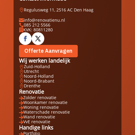
Regulusweg 11, 2516 AC Den Haag

info@renovatienu.nl

085 212 5566

KVK: 80811280

Offerte Aanvragen
Wij werken landelijk
Zuid-Holland

Utrecht

Noord-Holland

Noord-Brabant

Drenthe

Renovatie
Zolder renovatie

Woonkamer renovatie

Woning renovatie

Waterschade renovatie

Wand renovatie

VvE renovatie

Handige links
Portfolio
