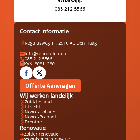
Whatsapp
085 212 5566
Contact informatie
Regulusweg 11, 2516 AC Den Haag

info@renovatienu.nl

085 212 5566

KVK: 80811280

Offerte Aanvragen
Wij werken landelijk
Zuid-Holland

Utrecht

Noord-Holland

Noord-Brabant

Drenthe

Renovatie
Zolder renovatie

Woonkamer renovatie
