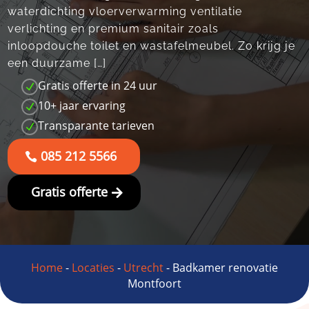
waterdichting vloerverwarming ventilatie
verlichting en premium sanitair zoals
inloopdouche toilet en wastafelmeubel.​ Zo krijg je
een duurzame […]
Gratis offerte in 24 uur
N
10+ jaar ervaring
N
Transparante tarieven
N
085 212 5566
Gratis offerte
Home
-
Locaties
-
Utrecht
-
Badkamer renovatie
Montfoort