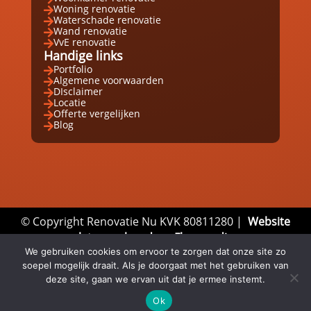
Woning renovatie

Waterschade renovatie

Wand renovatie

VvE renovatie

Handige links
Portfolio

Algemene voorwaarden

DIsclaimer

Locatie

Offerte vergelijken

Blog

© Copyright Renovatie Nu KVK 80811280 |
Website
laten maken door Flexamedia
Privacyverklaring
|
Disclaimer
|
Algemene
We gebruiken cookies om ervoor te zorgen dat onze site zo
soepel mogelijk draait. Als je doorgaat met het gebruiken van
Voorwaarden
deze site, gaan we ervan uit dat je ermee instemt.
Ok
Email
Whatsapp
Direct bellen