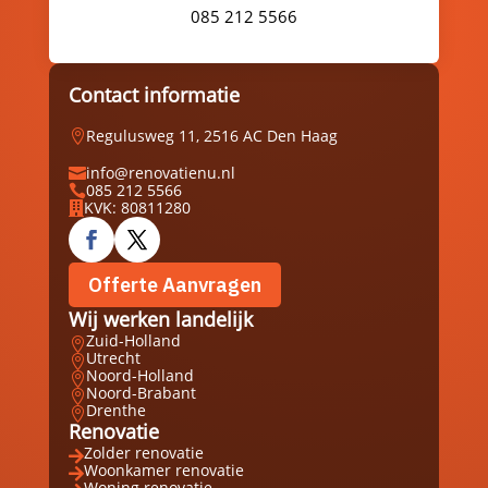
085 212 5566
Contact informatie
Regulusweg 11, 2516 AC Den Haag

info@renovatienu.nl

085 212 5566

KVK: 80811280

Offerte Aanvragen
Wij werken landelijk
Zuid-Holland

Utrecht

Noord-Holland

Noord-Brabant

Drenthe

Renovatie
Zolder renovatie

Woonkamer renovatie

Woning renovatie