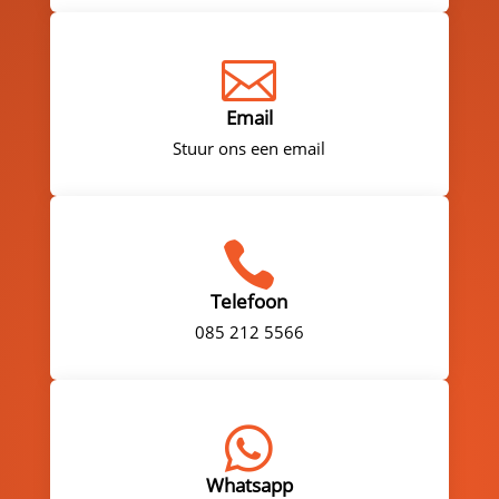

Email
Stuur ons een email

Telefoon
085 212 5566

Whatsapp