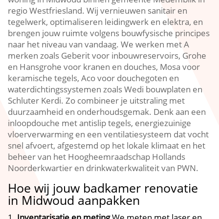
regio Westfriesland.​ Wij vernieuwen sanitair en
tegelwerk, optimaliseren leidingwerk en elektra, en
brengen jouw ruimte volgens bouwfysische principes
naar het niveau van vandaag.​ We werken met A
merken zoals Geberit voor inbouwreservoirs, Grohe
en Hansgrohe voor kranen en douches, Mosa voor
keramische tegels, Aco voor douchegoten en
waterdichtingssystemen zoals Wedi bouwplaten en
Schluter Kerdi.​ Zo combineer je uitstraling met
duurzaamheid en onderhoudsgemak.​ Denk aan een
inloopdouche met antislip tegels, energiezuinige
vloerverwarming en een ventilatiesysteem dat vocht
snel afvoert, afgestemd op het lokale klimaat en het
beheer van het Hoogheemraadschap Hollands
Noorderkwartier en drinkwaterkwaliteit van PWN.​
Hoe wij jouw badkamer renovatie
in Midwoud aanpakken
Inventarisatie en meting
We meten met laser en