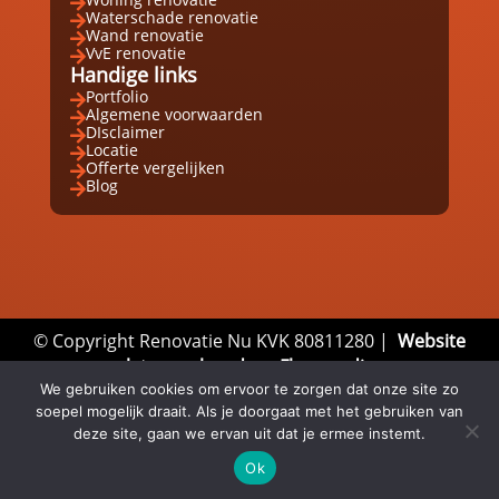

Waterschade renovatie

Wand renovatie

VvE renovatie

Handige links
Portfolio

Algemene voorwaarden

DIsclaimer

Locatie

Offerte vergelijken

Blog

© Copyright Renovatie Nu KVK 80811280 |
Website
laten maken door Flexamedia
We gebruiken cookies om ervoor te zorgen dat onze site zo
Privacyverklaring
|
Disclaimer
|
Algemene
soepel mogelijk draait. Als je doorgaat met het gebruiken van
Voorwaarden
deze site, gaan we ervan uit dat je ermee instemt.
Ok
Email
Whatsapp
Direct bellen


