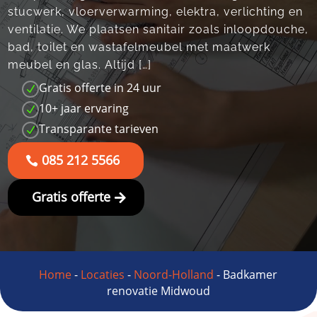
stucwerk, vloerverwarming, elektra, verlichting en
ventilatie.​ We plaatsen sanitair zoals inloopdouche,
bad, toilet en wastafelmeubel met maatwerk
meubel en glas.​ Altijd […]
Gratis offerte in 24 uur
N
10+ jaar ervaring
N
Transparante tarieven
N
085 212 5566
Gratis offerte
Home
-
Locaties
-
Noord-Holland
-
Badkamer
renovatie Midwoud