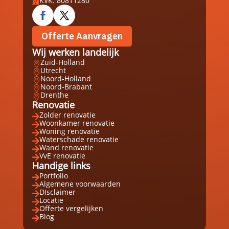
KVK: 80811280

Offerte Aanvragen
Wij werken landelijk
Zuid-Holland

Utrecht

Noord-Holland

Noord-Brabant

Drenthe

Renovatie
Zolder renovatie

Woonkamer renovatie

Woning renovatie

Waterschade renovatie

Wand renovatie

VvE renovatie

Handige links
Portfolio

Algemene voorwaarden

DIsclaimer

Locatie

Offerte vergelijken

Blog
