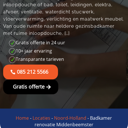
inloopdouche of bad, toilet, leidingen, elektra,
afvoer, ventilatie, waterdicht stucwerk,
vloerverwarming, verlichting en maatwerk meubel.​
Van oude ruimte naar heldere gezinsbadkamer
met ruime inloopdouche, […]
Gratis offerte in 24 uur
N
10+ jaar ervaring
N
Transparante tarieven
N
085 212 5566
Gratis offerte
Home
-
Locaties
-
Noord-Holland
-
Badkamer
renovatie Middenbeemster