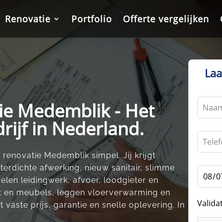
Renovatie
Renovatie
Portfolio
Portfolio
Offerte vergelijken
Offerte vergelijken
Laa
Leave
e Medemblik - Het
this
rijf in Nederland.
field
blank
enovatie Medemblik simpel.​ Jij krijgt
erdichte afwerking, nieuw sanitair, slimme
egelen leidingwerk, afvoer, loodgieter en
let en meubels, leggen vloerverwarming en
Valida
vaste prijs, garantie en snelle oplevering.​ In