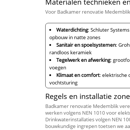
Materialen technieken e
Voor Badkamer renovatie Medemblik 
Waterdichting
: Schluter System
opbouw in natte zones
Sanitair en spoelsystemen
: Gro
randloos keramiek
Tegelwerk en afwerking
: grootf
voegen
Klimaat en comfort
: elektrische
vochtsturing
Regels en installatie zon
Badkamer renovatie Medemblik vereis
werken volgens NEN 1010 voor elektra
Drinkwaterinstallaties volgen NEN 10
bouwkundige ingrepen toetsen we aa