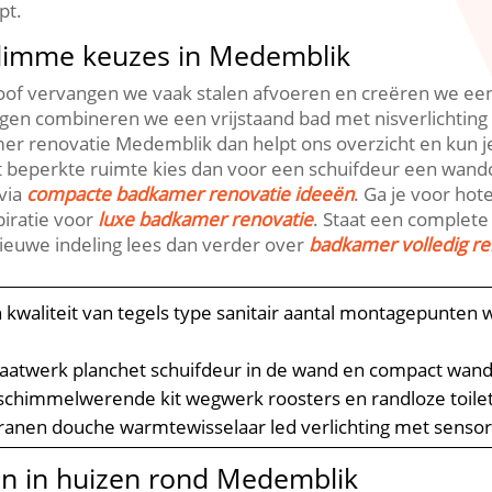
t.​
slimme keuzes in Medemblik
hoof vervangen we vaak stalen afvoeren en creëren we ee
ggen combineren we een vrijstaand bad met nisverlichting
mer renovatie Medemblik dan helpt ons overzicht en kun j
et beperkte ruimte kies dan voor een schuifdeur een wand
via
compacte badkamer renovatie ideeën
.​ Ga je voor ho
piratie voor
luxe badkamer renovatie
.​ Staat een complet
nieuwe indeling lees dan verder over
badkamer volledig r
n kwaliteit van tegels type sanitair aantal montagepunten
maatwerk planchet schuifdeur in de wand en compact wand
schimmelwerende kit wegwerk roosters en randloze toil
ranen douche warmtewisselaar led verlichting met sensor
n in huizen rond Medemblik