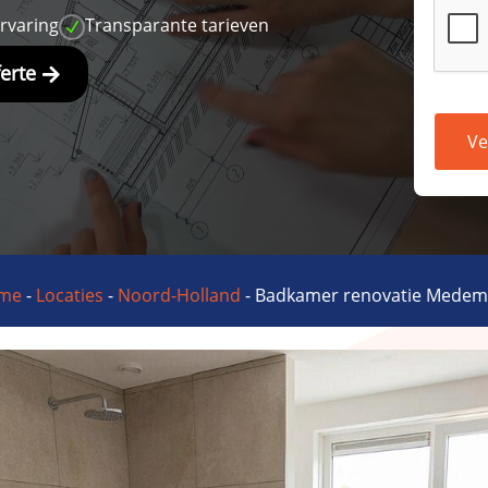
ervaring
Transparante tarieven
N
ferte
Ve
me
-
Locaties
-
Noord-Holland
-
Badkamer renovatie Medem