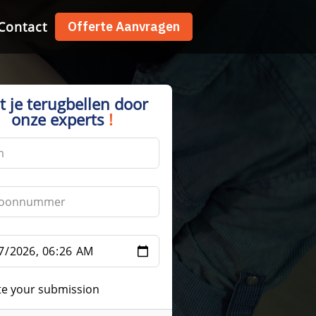
Contact
Contact
Offerte Aanvragen
Offerte Aanvragen
t je terugbellen door
onze experts
!
te your submission