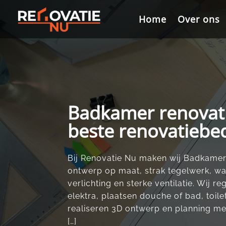
Videospeler
Home
Home
Over ons
Over ons
Badkamer renovati
beste renovatiebed
Bij Renovatie Nu maken wij Badkamer r
ontwerp op maat, strak tegelwerk, wat
verlichting en sterke ventilatie.​ Wij r
elektra, plaatsen douche of bad, toi
realiseren 3D ontwerp en planning met 
[…]