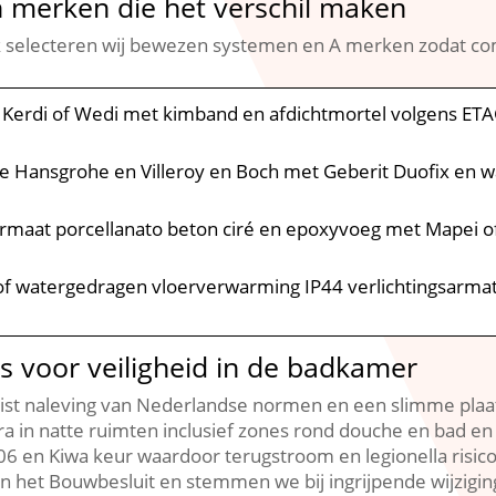
n merken die het verschil maken
selecteren wij bewezen systemen en A merken zodat comf
s Kerdi of Wedi met kimband en afdichtmortel volgens 
he Hansgrohe en Villeroy en Boch met Geberit Duofix en
ormaat porcellanato beton ciré en epoxyvoeg met Mapei 
 of watergedragen vloerverwarming IP44 verlichtingsarmatu
es voor veiligheid in de badkamer
t naleving van Nederlandse normen en een slimme plaatsi
 in natte ruimten inclusief zones rond douche en bad en
06 en Kiwa keur waardoor terugstroom en legionella risi
n het Bouwbesluit en stemmen we bij ingrijpende wijzi