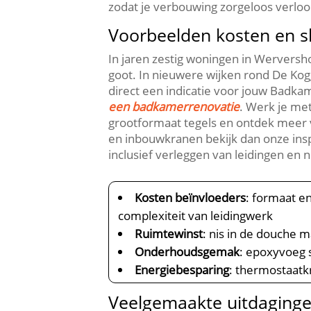
zodat je verbouwing zorgeloos verloop
Voorbeelden kosten en 
In jaren zestig woningen in Wervers
goot.​ In nieuwere wijken rond De Ko
direct een indicatie voor jouw Badka
een badkamerrenovatie
.​ Werk je m
grootformaat tegels en ontdek meer 
en inbouwkranen bekijk dan onze ins
inclusief verleggen van leidingen en 
Kosten beïnvloeders
: formaat e
complexiteit van leidingwerk
Ruimtewinst
: nis in de douche 
Onderhoudsgemak
: epoxyvoeg 
Energiebesparing
: thermostaatk
Veelgemaakte uitdaginge