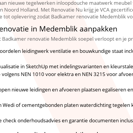
k aan nieuwe tegelwerken inloopdouche maatwerk meubel 
 in Noord Holland.​ Met Renovatie Nu krijg je VCA gecerti
e tot oplevering zodat Badkamer renovatie Medemblik voo
renovatie in Medemblik aanpakken
 Badkamer renovatie Medemblik soepel verloopt en je pre
oordelen leidingwerk ventilatie en bouwkundige staat incl
sualisatie in SketchUp met indelingsvarianten en kleurstale
le volgens NEN 1010 voor elektra en NEN 3215 voor afvoe
lopen nieuwe leidingen en afvoeren plaatsen egaliseren 
an Wedi of cementgebonden platen waterdichting tegelen 
e check onderhoudsadvies en garantie documenten inclusi