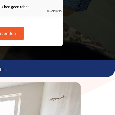
rzenden
blik