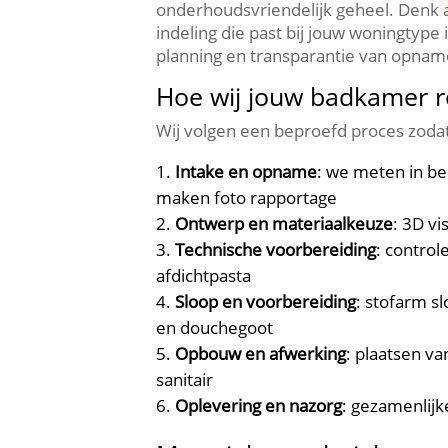
onderhoudsvriendelijk geheel.​ Den
indeling die past bij jouw woningtype
planning en transparantie van opnam
Hoe wij jouw badkamer 
Wij volgen een beproefd proces zodat
Intake en opname
: we meten in be
maken foto rapportage
Ontwerp en materiaalkeuze
: 3D vi
Technische voorbereiding
: contro
afdichtpasta
Sloop en voorbereiding
: stofarm s
en douchegoot
Opbouw en afwerking
: plaatsen v
sanitair
Oplevering en nazorg
: gezamenlijk