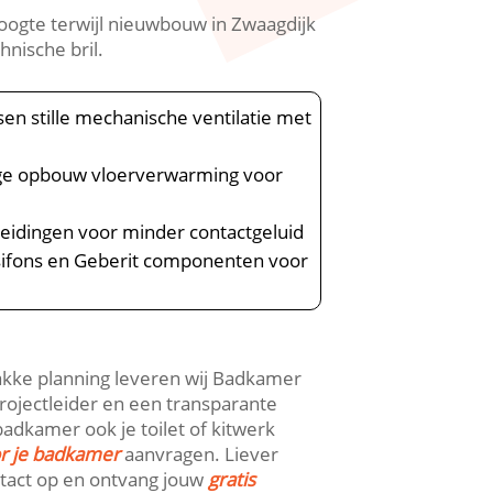
gte terwijl nieuwbouw in Zwaagdijk
nische bril.​
sen stille mechanische ventilatie met
lage opbouw vloerverwarming voor
leidingen voor minder contactgeluid
sifons en Geberit componenten voor
rakke planning leveren wij Badkamer
projectleider en een transparante
 badkamer ook je toilet of kitwerk
or je badkamer
aanvragen.​ Liever
ntact op en ontvang jouw
gratis