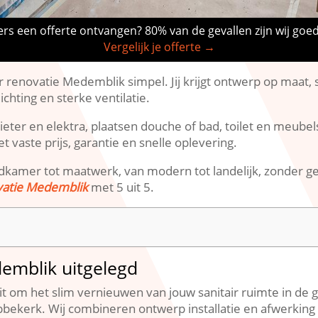
rs een offerte ontvangen? 80% van de gevallen zijn wij goe
Vergelijk je offerte →
renovatie Medemblik simpel.​ Jij krijgt ontwerp op maat, 
chting en sterke ventilatie.​
gieter en elektra, plaatsen douche of bad, toilet en meub
vaste prijs, garantie en snelle oplevering.​
amer tot maatwerk, van modern tot landelijk, zonder gedo
vatie Medemblik
met 5 uit 5.​
emblik uitgelegd
 om het slim vernieuwen van jouw sanitair ruimte in d
kerk.​ Wij combineren ontwerp installatie en afwerking 