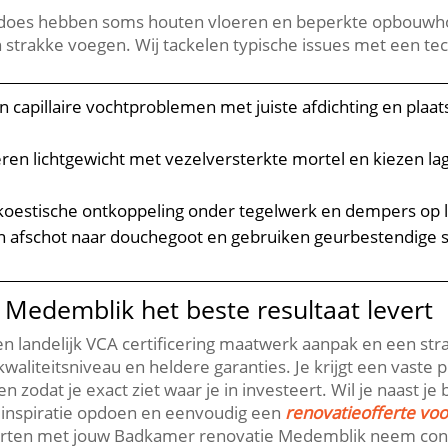
does hebben soms houten vloeren en beperkte opbouwhoo
 strakke voegen.​ Wij tackelen typische issues met een tech
en capillaire vochtproblemen met juiste afdichting en plaat
seren lichtgewicht met vezelversterkte mortel en kiezen 
akoestische ontkoppeling onder tegelwerk en dempers op 
n afschot naar douchegoot en gebruiken geurbestendige 
Medemblik het beste resultaat levert
ten landelijk VCA certificering maatwerk aanpak en een st
iteitsniveau en heldere garanties.​ Je krijgt een vaste 
zodat je exact ziet waar je in investeert.​ Wil je naast je
 inspiratie opdoen en eenvoudig een
renovatieofferte vo
 starten met jouw Badkamer renovatie Medemblik neem co