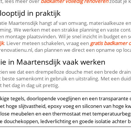
ect, lees meer over
badkamer volledig renoveren
zodat je k
ooptijd in praktijk
tie Maartensdijk hangt af van omvang, materiaalkeuze en
ming.​ We werken met een strakke planning en vaste cont
montage plaatsvinden.​ Wil je snel inzicht in budget en s
jk
.​ Liever meteen schakelen, vraag een
gratis badkamer o
enovatienu.​nl, dan plannen we direct een opname op locat
ie in Maartensdijk vaak werken
 zien we dat een drempelloze douche met een brede drain
este samenkomt in gebruik en uitstraling.​ Met een duidelij
 het dag in dag uit prettig.​
ekige tegels, doorlopende voeglijnen en een transparant
t hoge slijtvastheid, epoxy voeg en siliconen van hoge kwa
tclose meubelen en een thermostaat met temperatuurbeg
 douchekoppen, ledverlichting en goede isolatie achter 