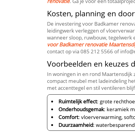
renovatie
.​ Ga je voor een totaalproj
Kosten, planning en doorl
De investering voor Badkamer renova
leidingwerk verleggen of vloerverwar
wanneer sloop, ruwbouw, tegelwerk en 
voor Badkamer renovatie Maartensdi
contact op via 085 212 5566 of info@r
Voorbeelden en keuzes d
In woningen in en rond Maartensdijk
compact meubel met ladeindeling het b
met accenttegel en stil ventileren blijft
Ruimtelijk effect
: grote rechtho
Onderhoudsgemak
: keramiek me
Comfort
: vloerverwarming, sof
Duurzaamheid
: waterbesparende