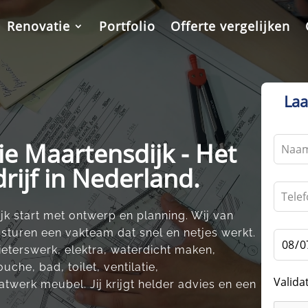
Renovatie
Portfolio
Offerte vergelijken
Laa
Leave
e Maartensdijk - Het
this
rijf in Nederland.
field
blank
 start met ontwerp en planning.​ Wij van
turen een vakteam dat snel en netjes werkt.​
gieterswerk, elektra, waterdicht maken,
uche, bad, toilet, ventilatie,
Valida
twerk meubel.​ Jij krijgt helder advies en een