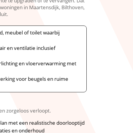
te te upgraden of te vervangen.​ Dat
n woningen in Maartensdijk, Bilthoven,
it.​
, meubel of toilet waarbij
ir en ventilatie inclusief
rlichting en vloerverwarming met
terking voor beugels en ruime
n zorgeloos verloopt.​
lan met een realistische doorlooptijd
inaties en onderhoud