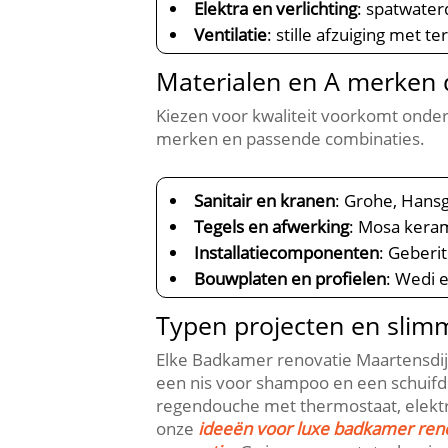
Elektra en verlichting
: spatwater
Ventilatie
: stille afzuiging met
Materialen en A merken d
Kiezen voor kwaliteit voorkomt onde
merken en passende combinaties.​
Sanitair en kranen
: Grohe, Hans
Tegels en afwerking
: Mosa kera
Installatiecomponenten
: Geberi
Bouwplaten en profielen
: Wedi 
Typen projecten en slim
Elke Badkamer renovatie Maartensdij
een nis voor shampoo en een schuifde
regendouche met thermostaat, elektris
onze
ideeën voor luxe badkamer ren