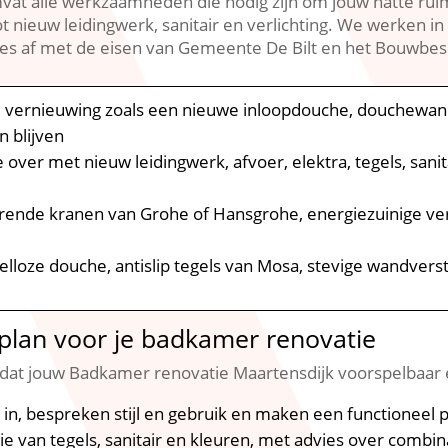
at alle werkzaamheden die nodig zijn om jouw natte ruim
t nieuw leidingwerk, sanitair en verlichting.​ We werken i
s af met de eisen van Gemeente De Bilt en het Bouwbeslu
te vernieuwing zoals een nieuwe inloopdouche, douchewand
 blijven
 over met nieuw leidingwerk, afvoer, elektra, tegels, sanita
rende kranen van Grohe of Hansgrohe, energiezuinige ve
elloze douche, antislip tegels van Mosa, stevige wandvers
lan voor je badkamer renovatie
dat jouw Badkamer renovatie Maartensdijk voorspelbaar e
in, bespreken stijl en gebruik en maken een functioneel p
tie van tegels, sanitair en kleuren, met advies over comb