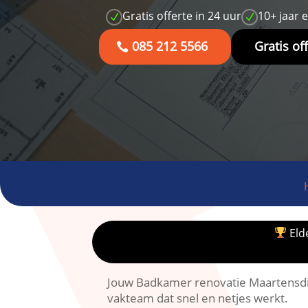
Gratis offerte in 24 uur
10+ jaar 
N
N
085 212 5566
Gratis of
Elde
Jouw Badkamer renovatie Maartensdij
vakteam dat snel en netjes werkt.​