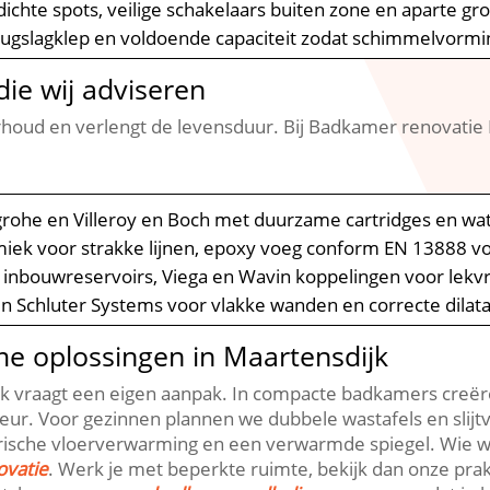
dichte spots, veilige schakelaars buiten zone en aparte g
 terugslagklep en voldoende capaciteit zodat schimmelvor
ie wij adviseren
rhoud en verlengt de levensduur.​ Bij Badkamer renovati
grohe en Villeroy en Boch met duurzame cartridges en wa
miek voor strakke lijnen, epoxy voeg conform EN 13888 
t inbouwreservoirs, Viega en Wavin koppelingen voor lekvr
en Schluter Systems voor vlakke wanden en correcte dilata
me oplossingen in Maartensdijk
k vraagt een eigen aanpak.​ In compacte badkamers creër
ur.​ Voor gezinnen plannen we dubbele wastafels en slijtv
che vloerverwarming en een verwarmde spiegel.​ Wie wil up
ovatie
.​ Werk je met beperkte ruimte, bekijk dan onze pra