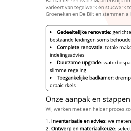
Badkamer renovatie Maartensdijk omv
varieert van tegelwerk en stucwerk to
Groenekan en De Bilt en stemmen alle
Gedeeltelijke renovatie
: gerich
bestaande leidingen soms behouden
Complete renovatie
: totale make
indelingsadvies
Duurzame upgrade
: waterbespa
slimme regeling
Toegankelijke badkamer
: dremp
draaicirkels
Onze aanpak en stappenp
Wij werken met een helder proces zo
Inventarisatie en advies
: we meten 
Ontwerp en materiaalkeuze
: selec