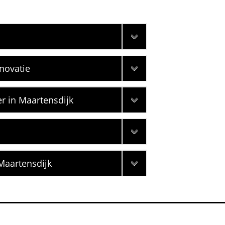
novatie
r in Maartensdijk
Maartensdijk