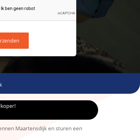
rzenden
k
dkoper!
kennen Maartensdijk en sturen een