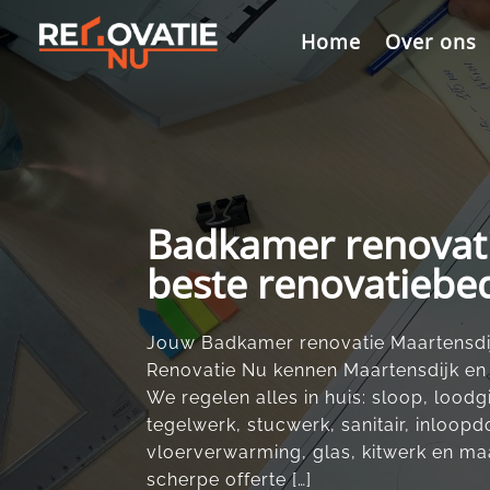
Videospeler
Home
Over ons
Badkamer renovati
beste renovatiebed
Jouw Badkamer renovatie Maartensdijk
Renovatie Nu kennen Maartensdijk en s
We regelen alles in huis: sloop, lood
tegelwerk, stucwerk, sanitair, inloopdo
vloerverwarming, glas, kitwerk en maa
scherpe offerte […]