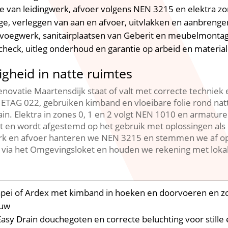
ole van leidingwerk, afvoer volgens NEN 3215 en elektra
ge, verleggen van aan en afvoer, uitvlakken en aanbrenge
 voegwerk, sanitairplaatsen van Geberit en meubelmontage,
 check, uitleg onderhoud en garantie op arbeid en materia
igheid in natte ruimtes
novatie Maartensdijk staat of valt met correcte technie
ETAG 022, gebruiken kimband en vloeibare folie rond natt
ain.​ Elektra in zones 0, 1 en 2 volgt NEN 1010 en armatu
it en wordt afgestemd op het gebruik met oplossingen als
erk en afvoer hanteren we NEN 3215 en stemmen we af op 
via het Omgevingsloket en houden we rekening met loka
pei of Ardex met kimband in hoeken en doorvoeren en zo
ouw
 Easy Drain douchegoten en correcte beluchting voor stille 