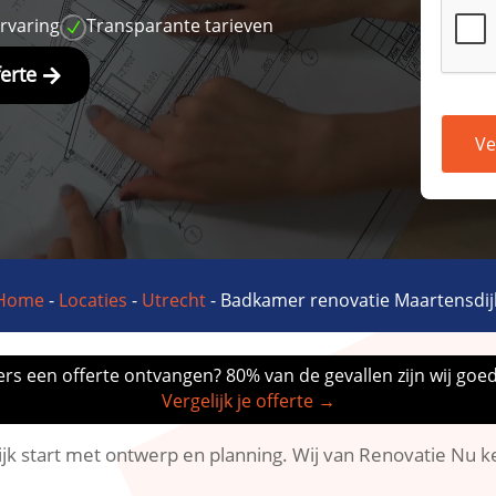
ervaring
Transparante tarieven
N
ferte
Ve
Home
-
Locaties
-
Utrecht
-
Badkamer renovatie Maartensdij
rs een offerte ontvangen? 80% van de gevallen zijn wij goe
Vergelijk je offerte →
k start met ontwerp en planning.​ Wij van Renovatie Nu 