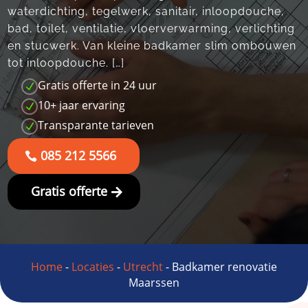
waterdichting, tegelwerk, sanitair, inloopdouche,
bad, toilet, ventilatie, vloerverwarming, verlichting
en stucwerk.​ Van kleine badkamer slim ombouwen
tot inloopdouche.​ […]
Gratis offerte in 24 uur
N
10+ jaar ervaring
N
Transparante tarieven
N
085 212 5566
Gratis offerte
Home
-
Locaties
-
Utrecht
-
Badkamer renovatie
Maarssen