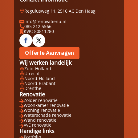
Regulusweg 11, 2516 AC Den Haag

info@renovatienu.nl

085 212 5566

KVK: 80811280

Offerte Aanvragen
Wij werken landelijk
Zuid-Holland

Utrecht

Noord-Holland

Noord-Brabant

Drenthe

Renovatie
Zolder renovatie

Woonkamer renovatie

Woning renovatie

Waterschade renovatie

Wand renovatie

VvE renovatie

Handige links
Portfolio
