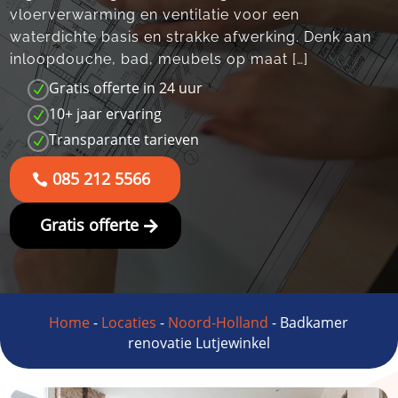
vloerverwarming en ventilatie voor een
waterdichte basis en strakke afwerking.​ Denk aan
inloopdouche, bad, meubels op maat […]
Gratis offerte in 24 uur
N
10+ jaar ervaring
N
Transparante tarieven
N
085 212 5566
Gratis offerte
Home
-
Locaties
-
Noord-Holland
-
Badkamer
renovatie Lutjewinkel