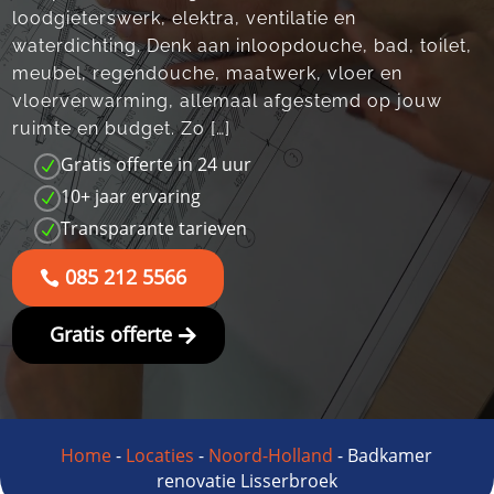
loodgieterswerk, elektra, ventilatie en
waterdichting.​ Denk aan inloopdouche, bad, toilet,
meubel, regendouche, maatwerk, vloer en
vloerverwarming, allemaal afgestemd op jouw
ruimte en budget.​ Zo […]
Gratis offerte in 24 uur
N
10+ jaar ervaring
N
Transparante tarieven
N
085 212 5566
Gratis offerte
Home
-
Locaties
-
Noord-Holland
-
Badkamer
renovatie Lisserbroek