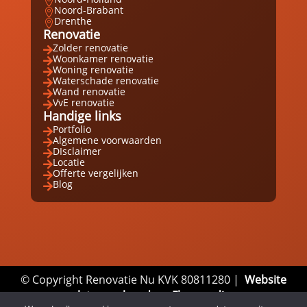

Noord-Brabant

Drenthe

Renovatie
Zolder renovatie

Woonkamer renovatie

Woning renovatie

Waterschade renovatie

Wand renovatie

VvE renovatie

Handige links
Portfolio

Algemene voorwaarden

DIsclaimer

Locatie

Offerte vergelijken

Blog

© Copyright Renovatie Nu KVK 80811280 |
Website
laten maken door Flexamedia