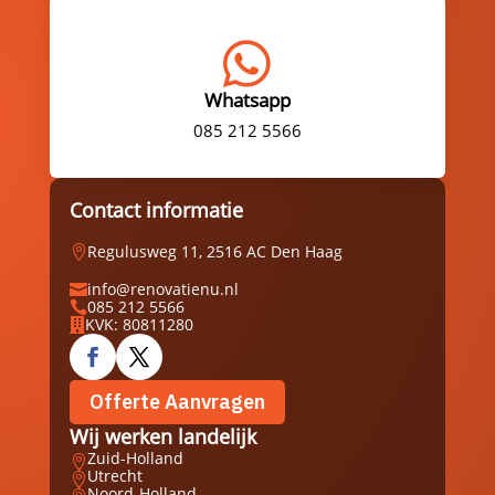

Whatsapp
085 212 5566
Contact informatie
Regulusweg 11, 2516 AC Den Haag

info@renovatienu.nl

085 212 5566

KVK: 80811280

Offerte Aanvragen
Wij werken landelijk
Zuid-Holland

Utrecht

Noord-Holland