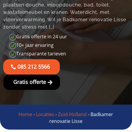
plaatsen douche, inloopdouche, bad, toilet,
wastafelmeubel en kranen.​ Waterdicht, met
vloerverwarming.​ Wil je Badkamer renovatie Lisse
zonder stress met […]
Gratis offerte in 24 uur
N
10+ jaar ervaring
N
Transparante tarieven
N
085 212 5566
Gratis offerte
Home
-
Locaties
-
Zuid-Holland
-
Badkamer
renovatie Lisse