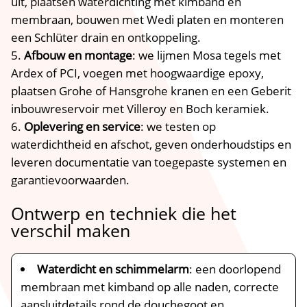
uit, plaatsen waterdichting met kimband en
membraan, bouwen met Wedi platen en monteren
een Schlüter drain en ontkoppeling.​
Afbouw en montage
: we lijmen Mosa tegels met
Ardex of PCI, voegen met hoogwaardige epoxy,
plaatsen Grohe of Hansgrohe kranen en een Geberit
inbouwreservoir met Villeroy en Boch keramiek.​
Oplevering en service
: we testen op
waterdichtheid en afschot, geven onderhoudstips en
leveren documentatie van toegepaste systemen en
garantievoorwaarden.​
Ontwerp en techniek die het
verschil maken
Waterdicht en schimmelarm
: een doorlopend
membraan met kimband op alle naden, correcte
aansluitdetails rond de douchegoot en