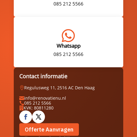
085 212 5566

Whatsapp
085 212 5566
Contact informatie
Regulusweg 11, 2516 AC Den Haag

info@renovatienu.nl

085 212 5566

KVK: 80811280

Offerte Aanvragen