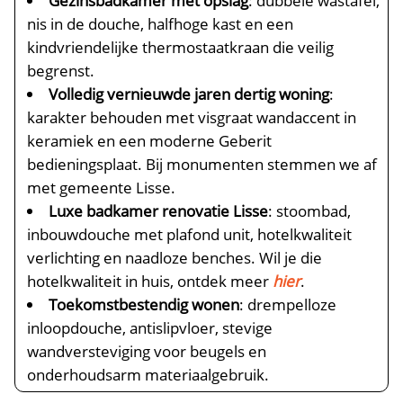
Gezinsbadkamer met opslag
: dubbele wastafel,
nis in de douche, halfhoge kast en een
kindvriendelijke thermostaatkraan die veilig
begrenst.​
Volledig vernieuwde jaren dertig woning
:
karakter behouden met visgraat wandaccent in
keramiek en een moderne Geberit
bedieningsplaat.​ Bij monumenten stemmen we af
met gemeente Lisse.​
Luxe badkamer renovatie Lisse
: stoombad,
inbouwdouche met plafond unit, hotelkwaliteit
verlichting en naadloze benches.​ Wil je die
hotelkwaliteit in huis, ontdek meer
hier
.​
Toekomstbestendig wonen
: drempelloze
inloopdouche, antislipvloer, stevige
wandversteviging voor beugels en
onderhoudsarm materiaalgebruik.​