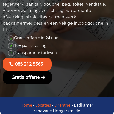
tegelwerk, sanitair, douche, bad, toilet, ventilatie,
vloerverwarming, verlichting, waterdichte
afwerking, strak kitwerk, maatwerk
badkamermeubels en een veilige inloopdouche in
[…]
Gratis offerte in 24 uur
N
10+ jaar ervaring
N
Transparante tarieven
N
085 212 5566
Gratis offerte
Home
-
Locaties
-
Drenthe
-
Badkamer
renovatie Hoogersmilde