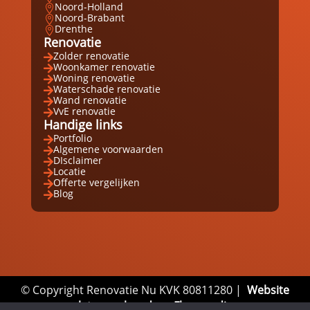
Noord-Holland

Noord-Brabant

Drenthe

Renovatie
Zolder renovatie

Woonkamer renovatie

Woning renovatie

Waterschade renovatie

Wand renovatie

VvE renovatie

Handige links
Portfolio

Algemene voorwaarden

DIsclaimer

Locatie

Offerte vergelijken

Blog

© Copyright Renovatie Nu KVK 80811280 |
Website
laten maken door Flexamedia