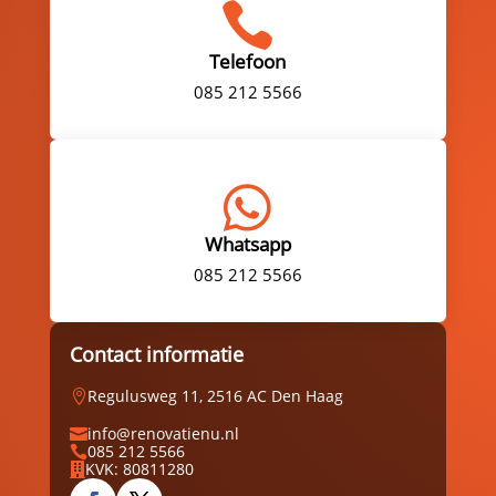

Telefoon
085 212 5566

Whatsapp
085 212 5566
Contact informatie
Regulusweg 11, 2516 AC Den Haag

info@renovatienu.nl

085 212 5566

KVK: 80811280
