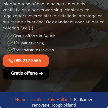
inloopdouche of bad, maatwerk meubels,
ventilatie en vloerverwarming.​ Monteurs en
tegelzetters leveren sterke installatie, montage en
duurzame afwerking.​ Ook aandacht voor afvoer en
riolering.​ We […]
Gratis offerte in 24 uur
N
10+ jaar ervaring
N
Transparante tarieven
N
085 212 5566
Gratis offerte
Home
-
Locaties
-
Zuid-Holland
-
Badkamer
renovatie Hoogblokland