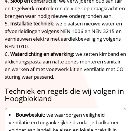
Sloop en constructie
: we verwijderen oud sanitair
en tegelwerk controleren de vloer op draagkracht en
brengen waar nodig nieuwe ondergronden aan.​
Installatie techniek
: we plaatsen nieuwe water en
afvoerleidingen volgens NEN 1006 en NEN 3215 en
vernieuwen elektra met aardlekbeveiliging volgens
NEN 1010.​
Waterdichting en afwerking
: we zetten kimband en
afdichtingspasta aan natte zones monteren sanitair
en werken af met voegwerk kit en ventilatie met CO
sturing waar passend.​
Techniek en regels die wij volgen in
Hoogblokland
Bouwbesluit
: we waarborgen veiligheid
ventilatie en toegankelijkheid zodat je badkamer
voldoet aan landelijke eisen en lokale praktijk in