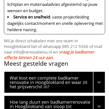
lichtplan en materiaaladvies afgestemd op jouw
wensen en budget.​
Service en snelheid
: vaste projectleiding
dagelijks contactmoment en snelle oplevering met
heldere nazorg.​
Wil je direct schakelen met ons team in
Hoogblokland bel of whatsapp 085 212 5566 of mail
naar info@renovatienu.​nl en
vraag je badkamer
offerte binnen 24 uur aan
.​
Meest gestelde vragen
Wat kost een complete badkamer
renovatie in Hoogblokland en waar zit
het prijsverschil in?
Hoe lang duurt een badkamerrenovatie
in Hoogblokland van sloop tot