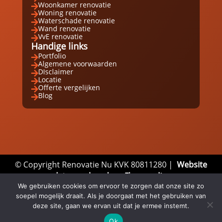
Woonkamer renovatie

Woning renovatie

Waterschade renovatie

Wand renovatie

VvE renovatie

Handige links
Portfolio

Algemene voorwaarden

DIsclaimer

Locatie

Offerte vergelijken

Blog

© Copyright Renovatie Nu KVK 80811280 |
Website
laten maken door Flexamedia
We gebruiken cookies om ervoor te zorgen dat onze site zo
Privacyverklaring
|
Disclaimer
|
Algemene
soepel mogelijk draait. Als je doorgaat met het gebruiken van
Voorwaarden
deze site, gaan we ervan uit dat je ermee instemt.
Ok