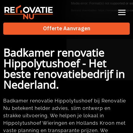
Videospeler
Media error: Format(s) not supported or so
Bestand downloaden: https://renovatienu.nl/wp-co
Offerte Aanvragen
Offerte Aanvragen
Badkamer renovatie
Hippolytushoef - Het
beste renovatiebedrijf in
Nederland.
Badkamer renovatie Hippolytushoef bij Renovatie
Nu betekent helder advies, slim ontwerp en
strakke uitvoering.​ We helpen je lokaal in
Hippolytushoef Wieringen en Hollands Kroon met
vaste planning en transparante prijzen.​ We