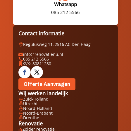
Whatsapp
085 212 5566
Contact informatie
Regulusweg 11, 2516 AC Den Haag

info@renovatienu.nl

085 212 5566

KVK: 80811280

Offerte Aanvragen
Wij werken landelijk
Zuid-Holland

Utrecht

Noord-Holland

Noord-Brabant

Drenthe

Renovatie
Zolder renovatie
