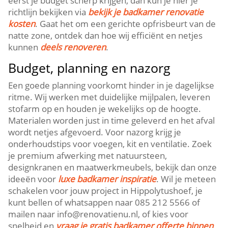
eerst je budget scherp krijgen, dan kun je hier je
richtlijn bekijken via
bekijk je badkamer renovatie
kosten
.​ Gaat het om een gerichte opfrisbeurt van de
natte zone, ontdek dan hoe wij efficiënt en netjes
kunnen
deels renoveren
.​
Budget, planning en nazorg
Een goede planning voorkomt hinder in je dagelijkse
ritme.​ Wij werken met duidelijke mijlpalen, leveren
stofarm op en houden je wekelijks op de hoogte.​
Materialen worden just in time geleverd en het afval
wordt netjes afgevoerd.​ Voor nazorg krijg je
onderhoudstips voor voegen, kit en ventilatie.​ Zoek
je premium afwerking met natuursteen,
designkranen en maatwerkmeubels, bekijk dan onze
ideeën voor
luxe badkamer inspiratie
.​ Wil je meteen
schakelen voor jouw project in Hippolytushoef, je
kunt bellen of whatsappen naar 085 212 5566 of
mailen naar info@renovatienu.​nl, of kies voor
snelheid en
vraag je gratis badkamer offerte binnen