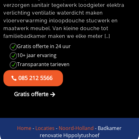
verzorgen sanitair tegelwerk loodgieter elektra
verlichting ventilatie waterdicht maken
vloerverwarming inloopdouche stucwerk en
maatwerk meubel.​ Van kleine douche tot
familiebadkamer maken we elke meter […]
Gratis offerte in 24 uur
N
10+ jaar ervaring
N
Transparante tarieven
N
085 212 5566
Gratis offerte
Home
-
Locaties
-
Noord-Holland
-
Badkamer
renovatie Hippolytushoef