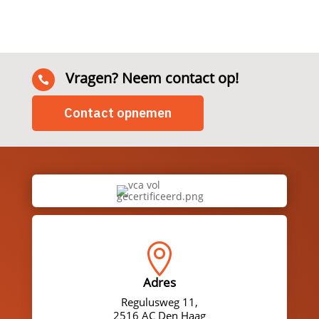
Vragen? Neem contact op!

Contact opnemen

Adres
Regulusweg 11,
2516 AC Den Haag