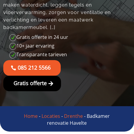
maken waterdicht, leggen tegels en
vloerverwarming, zorgen voor ventilatie en
verlichting en leveren een maatwerk
badkamermeubel. […]
Gratis offerte in 24 uur
N
10+ jaar ervaring
N
Transparante tarieven
N
085 212 5566
Gratis offerte
Home
-
Locaties
-
Drenthe
-
Badkamer
renovatie Havelte