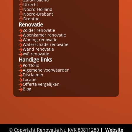

Utrecht

Noord-Holland

Noord-Brabant

Drenthe

Renovatie
Zolder renovatie

Woonkamer renovatie

Woning renovatie

Waterschade renovatie

Wand renovatie

VvE renovatie

Handige links
Portfolio

Algemene voorwaarden

DIsclaimer

Locatie

Offerte vergelijken

Blog

© Copyright Renovatie Nu KVK 80811280 |
Website