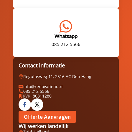

Whatsapp
085 212 5566
Contact informatie
Regulusweg 11, 2516 AC Den Haag

info@renovatienu.nl

085 212 5566

KVK: 80811280

Offerte Aanvragen
Wij werken landelijk
Zuid-Holland