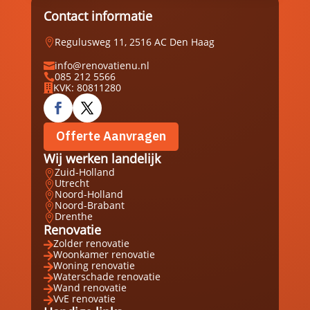
Contact informatie
Regulusweg 11, 2516 AC Den Haag

info@renovatienu.nl

085 212 5566

KVK: 80811280

Offerte Aanvragen
Wij werken landelijk
Zuid-Holland

Utrecht

Noord-Holland

Noord-Brabant

Drenthe

Renovatie
Zolder renovatie

Woonkamer renovatie

Woning renovatie

Waterschade renovatie

Wand renovatie

VvE renovatie
