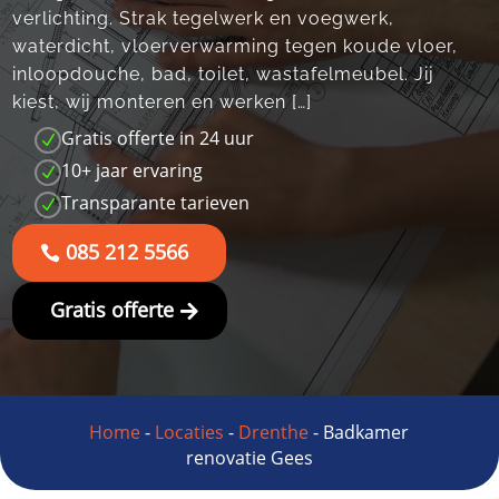
verlichting. Strak tegelwerk en voegwerk,
waterdicht, vloerverwarming tegen koude vloer,
inloopdouche, bad, toilet, wastafelmeubel. Jij
kiest, wij monteren en werken […]
Gratis offerte in 24 uur
N
10+ jaar ervaring
N
Transparante tarieven
N
085 212 5566
Gratis offerte
Home
-
Locaties
-
Drenthe
-
Badkamer
renovatie Gees