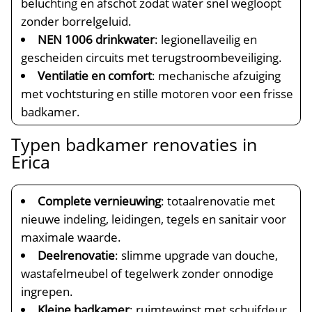
beluchting en afschot zodat water snel wegloopt
zonder borrelgeluid.
NEN 1006 drinkwater
: legionellaveilig en
gescheiden circuits met terugstroombeveiliging.
Ventilatie en comfort
: mechanische afzuiging
met vochtsturing en stille motoren voor een frisse
badkamer.
Typen badkamer renovaties in
Erica
Complete vernieuwing
: totaalrenovatie met
nieuwe indeling, leidingen, tegels en sanitair voor
maximale waarde.
Deelrenovatie
: slimme upgrade van douche,
wastafelmeubel of tegelwerk zonder onnodige
ingrepen.
Kleine badkamer
: ruimtewinst met schuifdeur,