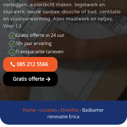
verleggen, waterdicht maken, tegelwerk en
stucwerk, nieuw sanitair, douche of bad, ventilatie
en vloerverwarming. Alles maatwerk en netjes.
Voor […]
Gratis offerte in 24 uur
N
10+ jaar ervaring
N
Transparante tarieven
N
085 212 5566
Gratis offerte
Home
-
Locaties
-
Drenthe
-
Badkamer
renovatie Erica