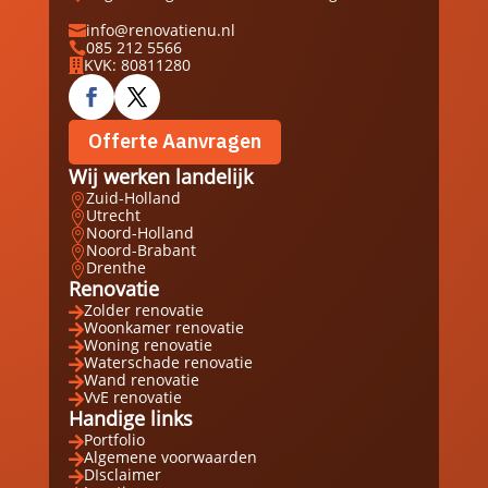
info@renovatienu.nl

085 212 5566

KVK: 80811280

Offerte Aanvragen
Wij werken landelijk
Zuid-Holland

Utrecht

Noord-Holland

Noord-Brabant

Drenthe

Renovatie
Zolder renovatie

Woonkamer renovatie

Woning renovatie

Waterschade renovatie

Wand renovatie

VvE renovatie

Handige links
Portfolio

Algemene voorwaarden

DIsclaimer
