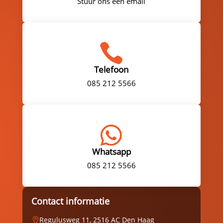
Stuur ons een email

Telefoon
085 212 5566

Whatsapp
085 212 5566
Contact informatie
Regulusweg 11, 2516 AC Den Haag
