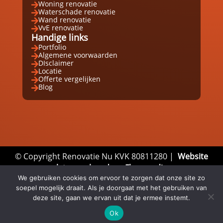
Woning renovatie

Waterschade renovatie

Wand renovatie

VvE renovatie

Handige links
Portfolio

Algemene voorwaarden

DIsclaimer

Locatie

Offerte vergelijken

Blog

© Copyright Renovatie Nu KVK 80811280 |
Website
laten maken door Flexamedia
Privacyverklaring
|
Disclaimer
|
Algemene
We gebruiken cookies om ervoor te zorgen dat onze site zo
soepel mogelijk draait. Als je doorgaat met het gebruiken van
Voorwaarden
deze site, gaan we ervan uit dat je ermee instemt.
Ok
Email
Whatsapp
Direct bellen


