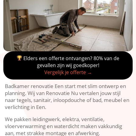
Elders een offerte ontvangen? 80% van de
gevallen zijn wij goedkoper!
Vergelijk je offerte →
Badkamer renovatie Een start met slim ontwerp en
planning. Wij van Renovatie Nu vertalen jouw stijl
naar tegels, sanitair, inloopdouche of bad, meubel en
verlichting in Een.
We pakken leidingwerk, elektra, ventilatie,
vloerverwarming en waterdicht maken vakkundig
aan, met strakke montage en afwerking.