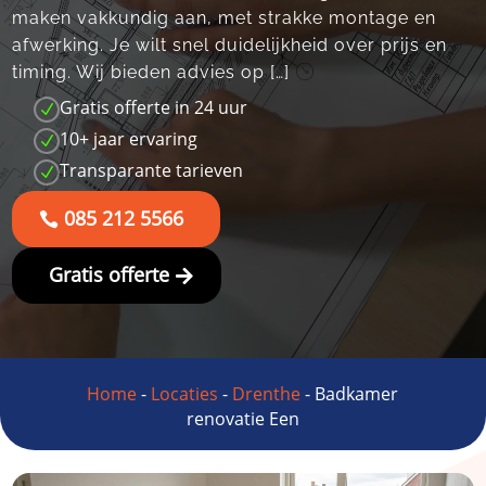
maken vakkundig aan, met strakke montage en
afwerking. Je wilt snel duidelijkheid over prijs en
timing. Wij bieden advies op […]
Gratis offerte in 24 uur
N
10+ jaar ervaring
N
Transparante tarieven
N
085 212 5566
Gratis offerte
Home
-
Locaties
-
Drenthe
-
Badkamer
renovatie Een