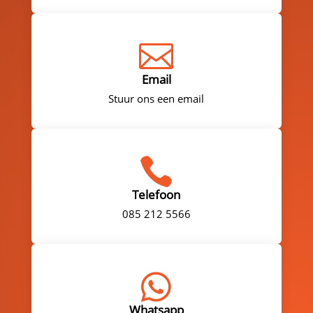

Email
Stuur ons een email

Telefoon
085 212 5566

Whatsapp