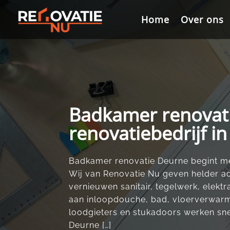
Videospeler
Home
Home
Over ons
Over ons
Badkamer renovati
renovatiebedrijf i
Badkamer renovatie Deurne begint me
Wij van Renovatie Nu geven helder adv
vernieuwen sanitair, tegelwerk, elektra
aan inloopdouche, bad, vloerverwarm
loodgieters en stukadoors werken sne
Deurne […]