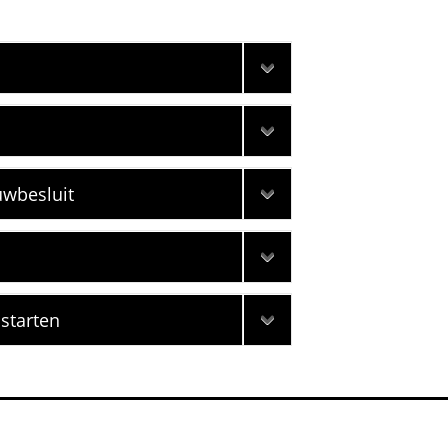
uwbesluit
 starten