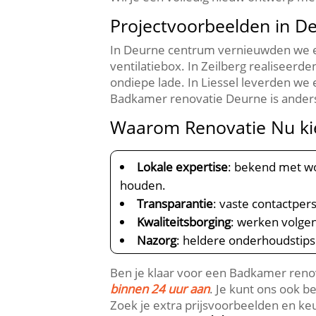
Projectvoorbeelden in D
In Deurne centrum vernieuwden we een
ventilatiebox.​ In Zeilberg realise
ondiepe lade.​ In Liessel leverden we
Badkamer renovatie Deurne is anders 
Waarom Renovatie Nu ki
Lokale expertise
: bekend met w
houden.​
Transparantie
: vaste contactper
Kwaliteitsborging
: werken volgen
Nazorg
: heldere onderhoudstips
Ben je klaar voor een Badkamer renova
binnen 24 uur aan
.​ Je kunt ons ook 
Zoek je extra prijsvoorbeelden en k