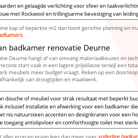
 waarden en gelaagde verlichting voor sfeer en taakverlichti
w met Rockwool en trillingsarme bevestiging van leidin
ne kap of beperkte m2 dan loont gerichte planning en maa
badkamers
.​
van badkamer renovatie Deurne
tie Deurne hangt af van omvang materiaalkeuzes en tech
zone start vaak in een lagere prijsklasse terwijl een tot
rk meubels meer budget vraagt.​ Reken op een doorloopti
fhankelijk van droogtijden en maatwerk.​
an douche of meubel voor strak resultaat met beperkt bud
ak inclusief installatie en afwerking voor een badkamer di
et nis natuursteen accenten en designkranen voor een hot
e toegang antislipvloer en comforthoogte toilet met sterk
t alles erop en eraan lees dan meer over
volledige badka