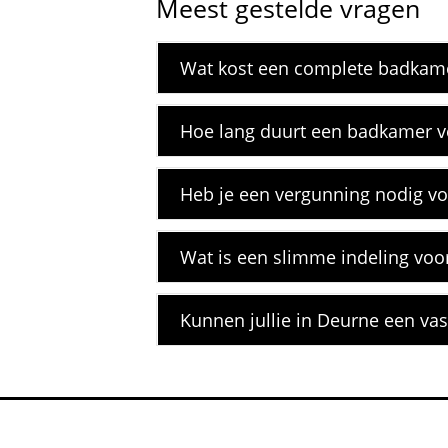
Meest gestelde vragen
Wat kost een complete badkame
Hoe lang duurt een badkamer v
Heb je een vergunning nodig vo
Wat is een slimme indeling vo
Kunnen jullie in Deurne een vas