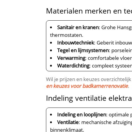
Materialen merken en te
Sanitair en kranen
: Grohe Hansg
thermostaten.​
Inbouwtechniek
: Geberit inbouw
Tegel en lijmsystemen
: porselei
Verwarming
: comfortabele vloe
Waterdichting
: compleet systee
Wil je prijzen en keuzes overzichtelij
en keuzes voor badkamerrenovatie
.​
Indeling ventilatie elekt
Indeling en looplijnen
: optimale
Ventilatie
: mechanische afzuigin
binnenklimaat.​