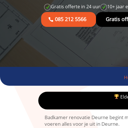
Gratis offerte in 24 uur
10+ jaar 
N
N
085 212 5566
Gratis of
H
Elde
Badkamer renovatie Deurne begint me
voeren alles voor je uit in Deurne.​