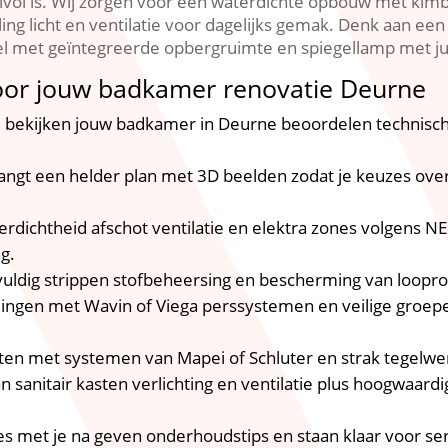
ijlvol is.​ Wij zorgen voor een waterdichte opbouw met ki
ing licht en ventilatie voor dagelijks gemak.​ Denk aan e
 met geïntegreerde opbergruimte en spiegellamp met juiste
oor jouw badkamer renovatie Deurne
e bekijken jouw badkamer in Deurne beoordelen technisch
vangt een helder plan met 3D beelden zodat je keuzes over 
erdichtheid afschot ventilatie en elektra zones volgen
.​
vuldig strippen stofbeheersing en bescherming van looprout
idingen met Wavin of Viega perssystemen en veilige groe
hten met systemen van Mapei of Schluter en strak tegelwerk
van sanitair kasten verlichting en ventilatie plus hoogwaar
les met je na geven onderhoudstips en staan klaar voor serv