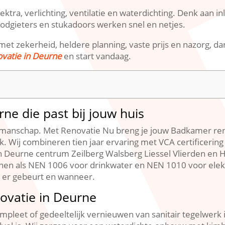
ektra, verlichting, ventilatie en waterdichting.​ Denk aan
odgieters en stukadoors werken snel en netjes.​
 zekerheid, heldere planning, vaste prijs en nazorg, dan 
vatie in Deurne
en start vandaag.​
e die past bij jouw huis
kmanschap.​ Met Renovatie Nu breng je jouw Badkamer re
ek.​ Wij combineren tien jaar ervaring met VCA certificerin
In Deurne centrum Zeilberg Walsberg Liessel Vlierden en
ijnen als NEN 1006 voor drinkwater en NEN 1010 voor elekt
t er gebeurt en wanneer.​
ovatie in Deurne
pleet of gedeeltelijk vernieuwen van sanitair tegelwerk i