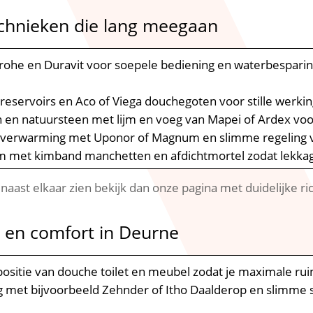
chnieken die lang meegaan
rohe en Duravit voor soepele bediening en waterbespari
reservoirs en Aco of Viega douchegoten voor stille werki
n en natuursteen met lijm en voeg van Mapei of Ardex voor 
rverwarming met Uponor of Magnum en slimme regeling vo
m met kimband manchetten en afdichtmortel zodat lekkage 
k naast elkaar zien bekijk dan onze pagina met duidelijke r
ra en comfort in Deurne
 positie van douche toilet en meubel zodat je maximale ru
g met bijvoorbeeld Zehnder of Itho Daalderop en slimme 