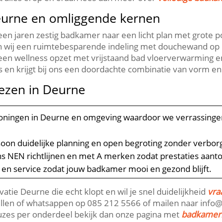
eurne en omliggende kernen
 jaren zestig badkamer naar een licht plan met grote por
erden wij een ruimtebesparende indeling met douchewand 
 een wellness opzet met vrijstaand bad vloerverwarming en
en krijgt bij ons een doordachte combinatie van vorm en f
ezen in Deurne
oningen in Deurne en omgeving waardoor we verrassinge
soon duidelijke planning en open begroting zonder verborg
s NEN richtlijnen en met A merken zodat prestaties aant
 en service zodat jouw badkamer mooi en gezond blijft.​
tie Deurne die echt klopt en wil je snel duidelijkheid
vra
bellen of whatsappen op 085 212 5566 of mailen naar info@r
euzes per onderdeel bekijk dan onze pagina met
badkamerr