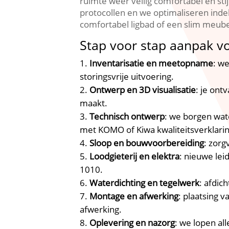
ruimte weer veilig comfortabel en st
protocollen en we optimaliseren indel
comfortabel ligbad of een slim meubel
Stap voor stap aanpak v
Inventarisatie en meetopname
: w
storingsvrije uitvoering.​
Ontwerp en 3D visualisatie
: je ont
maakt.​
Technisch ontwerp
: we borgen wat
met KOMO of Kiwa kwaliteitsverklaring
Sloop en bouwvoorbereiding
: zorg
Loodgieterij en elektra
: nieuwe le
1010.​
Waterdichting en tegelwerk
: afdic
Montage en afwerking
: plaatsing 
afwerking.​
Oplevering en nazorg
: we lopen al