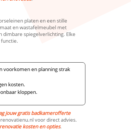
seleinen platen en een stille
op maat en wastafelmeubel met
 dimbare spiegelverlichting.​ Elke
unctie.​
n voorkomen en planning strak
en kosten.​
oonbaar kloppen.​
ag jouw gratis badkamerofferte
enovatienu.​nl voor direct advies.​
enovatie kosten en opties
.​