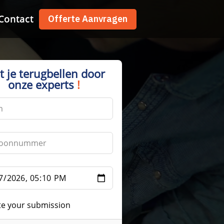
Contact
Contact
Offerte Aanvragen
Offerte Aanvragen
t je terugbellen door
onze experts
!
te your submission