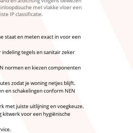
mband en afdichting volgens bewezen
en inloopdouche met vlakke vloer een
 IP classificatie.​
e staat en meten exact in voor een
indeling tegels en sanitair zeker
s NEN normen en kiezen componenten
es zodat je woning netjes blijft.​
pen en schakelingen conform NEN
 met juiste uitlijning en voegkeuze.​
dig kitwerk voor een hygiënische
ice.​