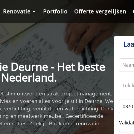
Renovatie
Renovatie
Portfolio
Portfolio
Offerte vergelijken
Offerte vergelijken
Laa
Leave
e Deurne - Het beste
this
n Nederland.
field
blank
t slim ontwerp en strak projectmanagement.​
ies en voeren alles voor je uit in Deurne.​ We
, verlichting, ventilatie en waterdichting.​ Denk
ing en maatwerk meubel.​ Gecertificeerde
Valida
l en netjes.​ Zoek je Badkamer renovatie