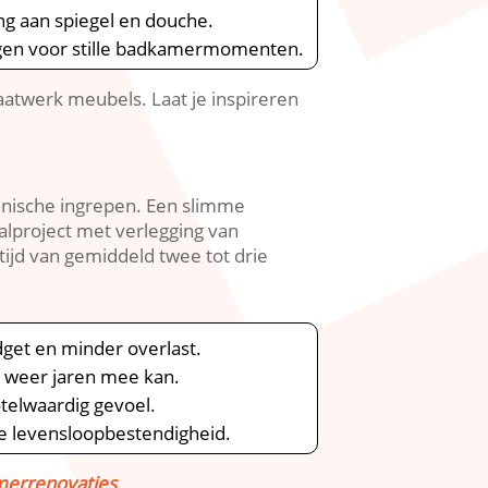
ng aan spiegel en douche.​
gen voor stille badkamermomenten.​
twerk meubels.​ Laat je inspireren
nische ingrepen.​ Een slimme
aalproject met verlegging van
jd van gemiddeld twee tot drie
get en minder overlast.​
e weer jaren mee kan.​
elwaardig gevoel.​
e levensloopbestendigheid.​
merrenovaties
.​