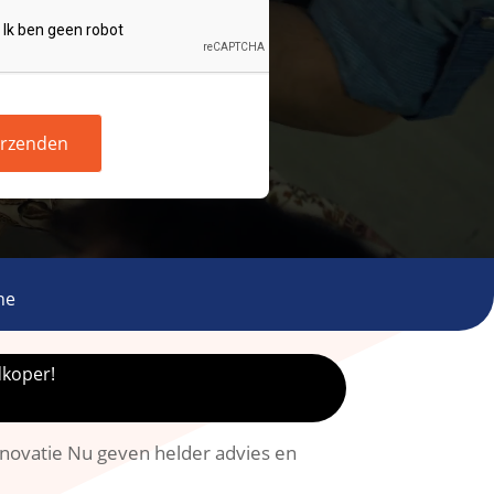
rzenden
ne
dkoper!
novatie Nu geven helder advies en