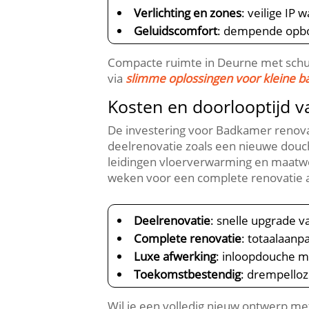
Verlichting en zones
: veilige IP
Geluidscomfort
: dempende opbou
Compacte ruimte in Deurne met schui
via
slimme oplossingen voor kleine 
Kosten en doorlooptijd 
De investering voor Badkamer renova
deelrenovatie zoals een nieuwe douche
leidingen vloerverwarming en maatwe
weken voor een complete renovatie a
Deelrenovatie
: snelle upgrade v
Complete renovatie
: totaalaanp
Luxe afwerking
: inloopdouche m
Toekomstbestendig
: drempelloz
Wil je een volledig nieuw ontwerp me