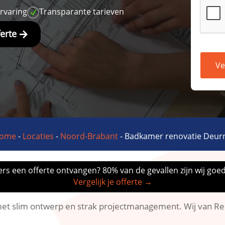
ervaring
Transparante tarieven
N
ferte
Ve
ome
-
Locaties
-
Noord-Brabant
-
Badkamer renovatie Deur
rs een offerte ontvangen? 80% van de gevallen zijn wij goe
Vergelijk je offerte →
t slim ontwerp en strak projectmanagement.​ Wij van Re