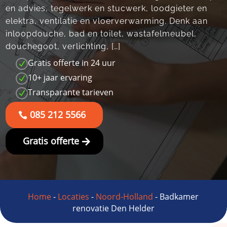
en advies, tegelwerk en stucwerk, loodgieter en
elektra, ventilatie en vloerverwarming.​ Denk aan
inloopdouche, bad en toilet, wastafelmeubel,
douchegoot, verlichting, […]
Gratis offerte in 24 uur
N
10+ jaar ervaring
N
Transparante tarieven
N
085 212 5566
Gratis offerte
Home
-
Locaties
-
Noord-Holland
-
Badkamer
renovatie Den Helder