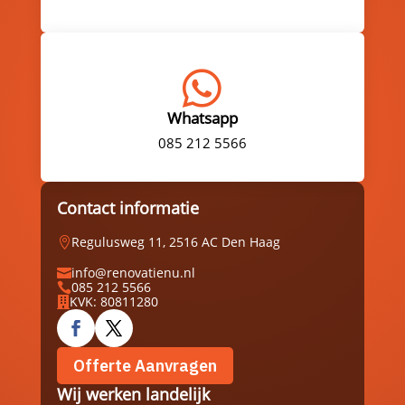

Whatsapp
085 212 5566
Contact informatie
Regulusweg 11, 2516 AC Den Haag

info@renovatienu.nl

085 212 5566

KVK: 80811280

Offerte Aanvragen
Wij werken landelijk