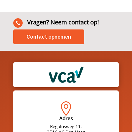
Vragen? Neem contact op!

Contact opnemen

Adres
Regulusweg 11,
2516 AC Den Haag