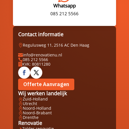
Whatsapp
085 212 5566
Contact informatie
Regulusweg 11, 2516 AC Den Haag

info@renovatienu.nl

085 212 5566

KVK: 80811280

Offerte Aanvragen
Wij werken landelijk
Zuid-Holland

Utrecht

Noord-Holland

Noord-Brabant

Drenthe

Renovatie
Zolder renovatie