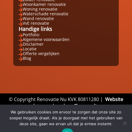

Woonkamer renovatie

Woning renovatie

Waterschade renovatie

Wand renovatie

VvE renovatie

Handige links
Portfolio

Algemene voorwaarden

DIsclaimer

Locatie

Offerte vergelijken

Blog

© Copyright Renovatie Nu KVK 80811280 |
Website
laten maken door Flexamedia
We gebruiken cookies om ervoor te zorgen dat onze site zo
Privacyverklaring
|
Disclaimer
|
Algemene
soepel mogelijk draait. Als je doorgaat met het gebruiken van
Voorwaarden
deze site, gaan we ervan uit dat je ermee instemt.