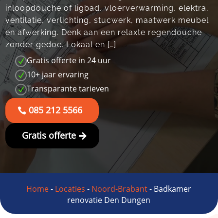
inloopdouche of ligbad, vloerverwarming, elektra,
ventilatie, verlichting, stucwerk, maatwerk meubel
en afwerking.​ Denk aan een relaxte regendouche
zonder gedoe.​ Lokaal en […]
Gratis offerte in 24 uur
N
10+ jaar ervaring
N
Transparante tarieven
N
085 212 5566
Gratis offerte
Home
-
Locaties
-
Noord-Brabant
-
Badkamer
renovatie Den Dungen