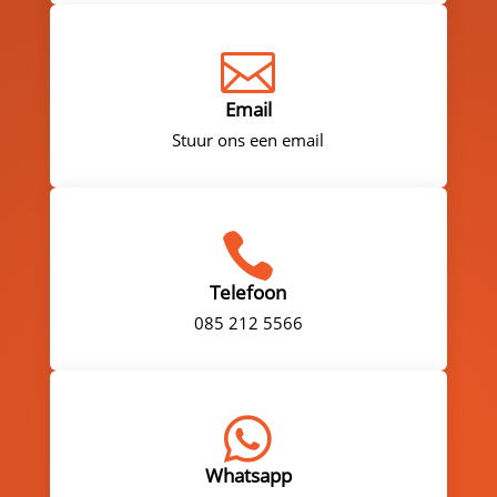

Email
Stuur ons een email

Telefoon
085 212 5566

Whatsapp