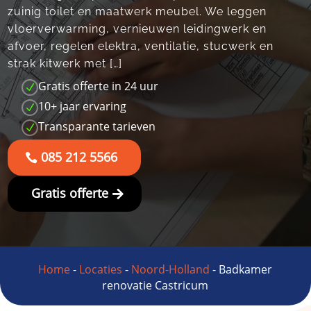
zuinig toilet en maatwerk meubel.​ We leggen
vloerverwarming, vernieuwen leidingwerk en
afvoer, regelen elektra, ventilatie, stucwerk en
strak kitwerk met […]
Gratis offerte in 24 uur
N
10+ jaar ervaring
N
Transparante tarieven
N
085 212 5566
Gratis offerte
Home
-
Locaties
-
Noord-Holland
-
Badkamer
renovatie Castricum