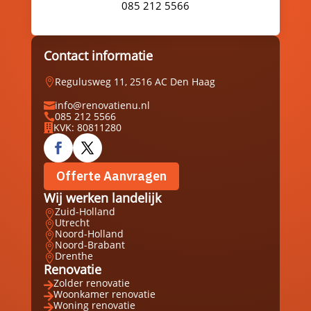
085 212 5566
Contact informatie
Regulusweg 11, 2516 AC Den Haag

info@renovatienu.nl

085 212 5566

KVK: 80811280

Offerte Aanvragen
Wij werken landelijk
Zuid-Holland

Utrecht

Noord-Holland

Noord-Brabant

Drenthe

Renovatie
Zolder renovatie

Woonkamer renovatie

Woning renovatie
