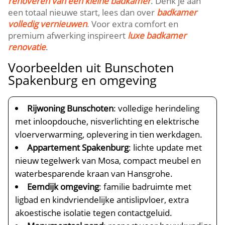
renoveren van een kleine badkamer
.​ Denk je aan
een totaal nieuwe start, lees dan over
badkamer
volledig vernieuwen
.​ Voor extra comfort en
premium afwerking inspireert
luxe badkamer
renovatie
.​
Voorbeelden uit Bunschoten
Spakenburg en omgeving
Rijwoning Bunschoten
: volledige herindeling
met inloopdouche, nisverlichting en elektrische
vloerverwarming, oplevering in tien werkdagen.​
Appartement Spakenburg
: lichte update met
nieuw tegelwerk van Mosa, compact meubel en
waterbesparende kraan van Hansgrohe.​
Eemdijk omgeving
: familie badruimte met
ligbad en kindvriendelijke antislipvloer, extra
akoestische isolatie tegen contactgeluid.​