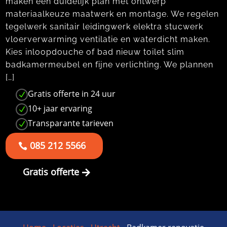
maken een duidelijk plan met ontwerp
materiaalkeuze maatwerk en montage.​ We regelen
tegelwerk sanitair leidingwerk elektra stucwerk
vloerverwarming ventilatie en waterdicht maken.​
Kies inloopdouche of bad nieuw toilet slim
badkamermeubel en fijne verlichting.​ We plannen
[…]
Gratis offerte in 24 uur
N
10+ jaar ervaring
N
Transparante tarieven
N
085 212 5566
Gratis offerte