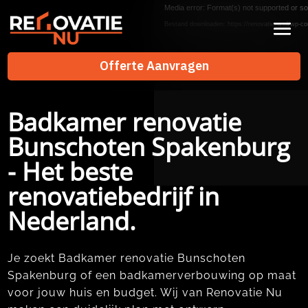
Videospeler
Media error: Format(s) not supported or so
Bestand downloaden: https://renovatienu.nl/wp-co
Offerte Aanvragen
Offerte Aanvragen
Badkamer renovatie
Bunschoten Spakenburg
- Het beste
renovatiebedrijf in
Nederland.
Je zoekt Badkamer renovatie Bunschoten
Spakenburg of een badkamerverbouwing op maat
voor jouw huis en budget.​ Wij van Renovatie Nu