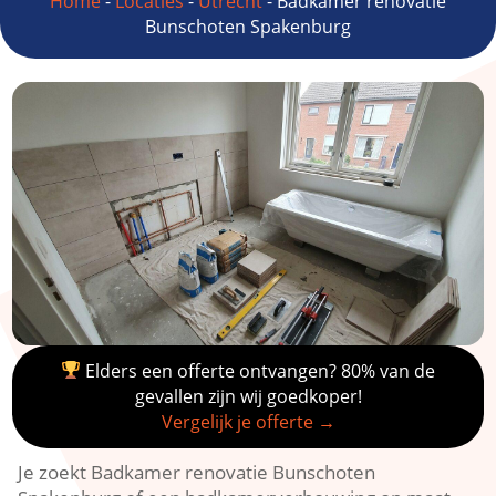
Home
-
Locaties
-
Utrecht
-
Badkamer renovatie
Bunschoten Spakenburg
Elders een offerte ontvangen? 80% van de
gevallen zijn wij goedkoper!
Vergelijk je offerte →
Je zoekt Badkamer renovatie Bunschoten