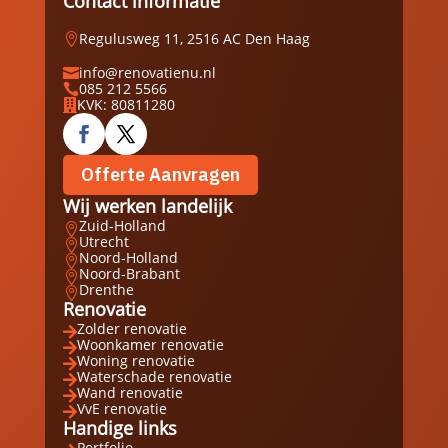
Contact informatie
Regulusweg 11, 2516 AC Den Haag

info@renovatienu.nl

085 212 5566

KVK: 80811280

Offerte Aanvragen
Wij werken landelijk
Zuid-Holland

Utrecht

Noord-Holland

Noord-Brabant

Drenthe

Renovatie
Zolder renovatie

Woonkamer renovatie

Woning renovatie

Waterschade renovatie

Wand renovatie

VvE renovatie

Handige links
Portfolio