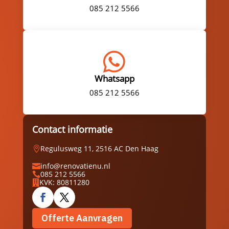
085 212 5566

Whatsapp
085 212 5566
Contact informatie
Regulusweg 11, 2516 AC Den Haag

info@renovatienu.nl

085 212 5566

KVK: 80811280

Offerte Aanvragen