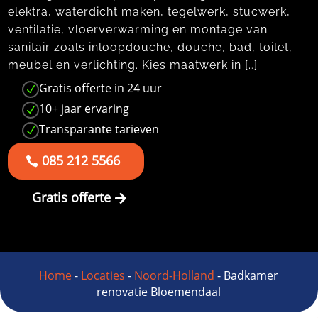
elektra, waterdicht maken, tegelwerk, stucwerk,
ventilatie, vloerverwarming en montage van
sanitair zoals inloopdouche, douche, bad, toilet,
meubel en verlichting.​ Kies maatwerk in […]
Gratis offerte in 24 uur
N
10+ jaar ervaring
N
Transparante tarieven
N
085 212 5566
Gratis offerte
Home
-
Locaties
-
Noord-Holland
-
Badkamer
renovatie Bloemendaal