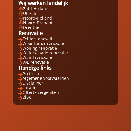
Wij werken landelijk
Zuid-Holland

Utrecht

Noord-Holland

Noord-Brabant

Drenthe

Renovatie
Zolder renovatie

Woonkamer renovatie

Woning renovatie

Waterschade renovatie

Wand renovatie

VvE renovatie

Handige links
Portfolio

Algemene voorwaarden

DIsclaimer

Locatie

Offerte vergelijken

Blog
