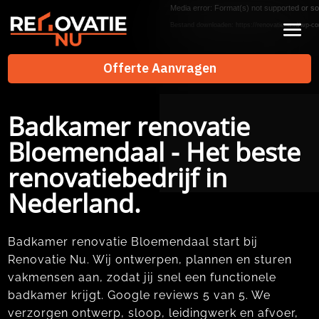
Videospeler
Media error: Format(s) not supported or so
Bestand downloaden: https://renovatienu.nl/wp-co
Offerte Aanvragen
Offerte Aanvragen
Badkamer renovatie
Bloemendaal - Het beste
renovatiebedrijf in
Nederland.
Badkamer renovatie Bloemendaal start bij
Renovatie Nu.​ Wij ontwerpen, plannen en sturen
vakmensen aan, zodat jij snel een functionele
badkamer krijgt.​ Google reviews 5 van 5.​ We
verzorgen ontwerp, sloop, leidingwerk en afvoer,