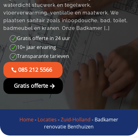
waterdicht stucwerk en tegelwerk,
vloerverwarming, ventilatie en maatwerk.​ We
plaatsen sanitair zoals inloopdouche, bad, toilet,
badmeubel en kranen.​ Onze Badkamer […]
Gratis offerte in 24 uur
N
10+ jaar ervaring
N
Transparante tarieven
N
085 212 5566
Gratis offerte
Home
-
Locaties
-
Zuid-Holland
-
Badkamer
renovatie Benthuizen