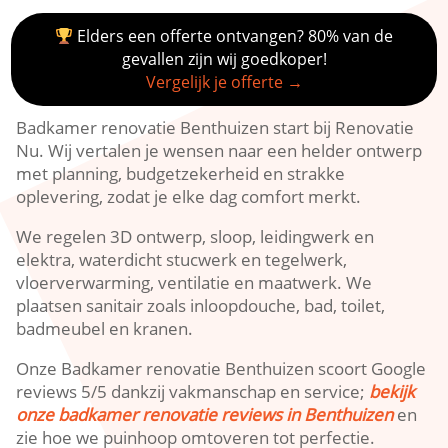
Elders een offerte ontvangen? 80% van de
gevallen zijn wij goedkoper!
Vergelijk je offerte →
Badkamer renovatie Benthuizen start bij Renovatie
Nu.​ Wij vertalen je wensen naar een helder ontwerp
met planning, budgetzekerheid en strakke
oplevering, zodat je elke dag comfort merkt.​
We regelen 3D ontwerp, sloop, leidingwerk en
elektra, waterdicht stucwerk en tegelwerk,
vloerverwarming, ventilatie en maatwerk.​ We
plaatsen sanitair zoals inloopdouche, bad, toilet,
badmeubel en kranen.​
Onze Badkamer renovatie Benthuizen scoort Google
reviews 5/5 dankzij vakmanschap en service;
bekijk
onze badkamer renovatie reviews in Benthuizen
en
zie hoe we puinhoop omtoveren tot perfectie.​