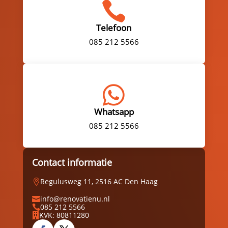

Telefoon
085 212 5566

Whatsapp
085 212 5566
Contact informatie
Regulusweg 11, 2516 AC Den Haag

info@renovatienu.nl

085 212 5566

KVK: 80811280
