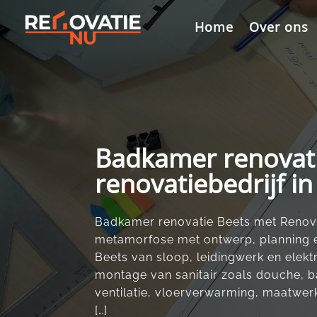
Videospeler
Home
Over ons
Badkamer renovati
renovatiebedrijf i
Badkamer renovatie Beets met Renova
metamorfose met ontwerp, planning e
Beets van sloop, leidingwerk en elekt
montage van sanitair zoals douche, ba
ventilatie, vloerverwarming, maatwer
[…]