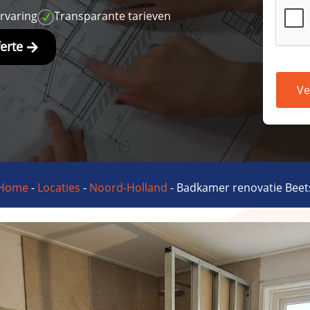
ervaring
Transparante tarieven
N
ferte
Ve
Home
-
Locaties
-
Noord-Holland
-
Badkamer renovatie Beet