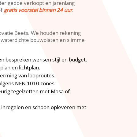
er gedoe verloopt en jarenlang
of
gratis voorstel binnen 24 uur
.​
ovatie Beets.​ We houden rekening
 waterdichte bouwplaten en slimme
 en bespreken wensen stijl en budget.​
lan en lichtplan.​
erming van looproutes.​
volgens NEN 1010 zones.​
eurig tegelzetten met Mosa of
tie inregelen en schoon opleveren met