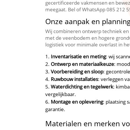
gecertificeerde vakmensen en bewez
meegaat.​ Bel of WhatsApp 085 212 55
Onze aanpak en planning
Wij combineren ontwerp techniek en u
met de veenbodem en hogere grondw
logistiek voor minimale overlast in het
Inventarisatie en meting
: wij scan
Ontwerp en materiaalkeuze
: moodb
Voorbereiding en sloop
: gecontrol
Ruwbouw installaties
: verleggen v
Waterdichting en tegelwerk
: kimba
vergelijkbaar.​
Montage en oplevering
: plaatsing
garantie.​
Materialen en merken v