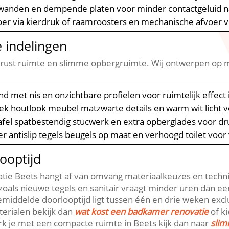
wanden en dempende platen voor minder contactgeluid na
oer via kierdruk of raamroosters en mechanische afvoer 
 indelingen
rust ruimte en slimme opbergruimte.​ Wij ontwerpen op m
nd met nis en onzichtbare profielen voor ruimtelijk effect
iek houtlook meubel matzwarte details en warm wit licht voor
afel spatbestendig stucwerk en extra opberglades voor dr
er antislip tegels beugels op maat en verhoogd toilet voor v
ooptijd
ie Beets hangt af van omvang materiaalkeuzes en technie
zoals nieuwe tegels en sanitair vraagt minder uren dan e
emiddelde doorlooptijd ligt tussen één en drie weken exclu
aterialen bekijk dan
wat kost een badkamer renovatie
of ki
erk je met een compacte ruimte in Beets kijk dan naar
slim