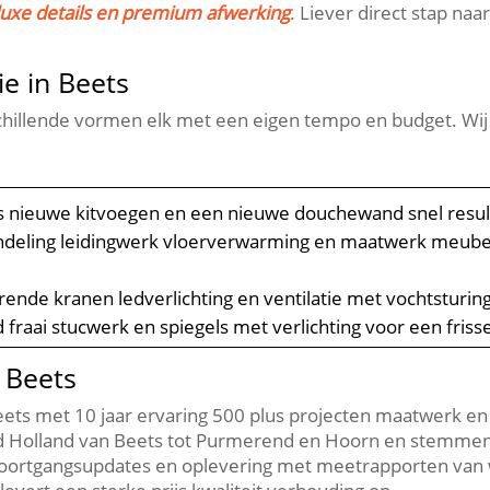
luxe details en premium afwerking
.​ Liever direct stap na
e in Beets
illende vormen elk met een eigen tempo en budget.​ Wij h
ls nieuwe kitvoegen en een nieuwe douchewand snel resulta
indeling leidingwerk vloerverwarming en maatwerk meub
ende kranen ledverlichting en ventilatie met vochtsturing
 fraai stucwerk en spiegels met verlichting voor een frisse
 Beets
ts met 10 jaar ervaring 500 plus projecten maatwerk en tr
Holland van Beets tot Purmerend en Hoorn en stemmen log
voortgangsupdates en oplevering met meetrapporten van w