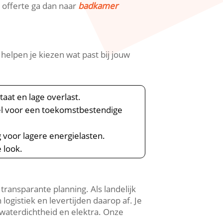
ar offerte ga dan naar
badkamer
elpen je kiezen wat past bij jouw
at en lage overlast.​
el voor een toekomstbestendige
 voor lagere energielasten.​
 look.​
ansparante planning.​ Als landelijk
istiek en levertijden daarop af.​ Je
aterdichtheid en elektra.​ Onze