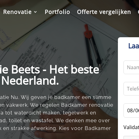
Renovatie
Portfolio
Offerte vergelijken
Laa
Leave
e Beets - Het beste
this
n Nederland.
field
blank
tie Nu.​ Wij geven je badkamer een slimme
n vakwerk.​ We regelen Badkamer renovatie
ra tot waterdicht maken, tegelwerk en
d, toilet en wastafel.​ We denken mee over
Valida
k en strakke afwerking.​ Kies voor Badkamer