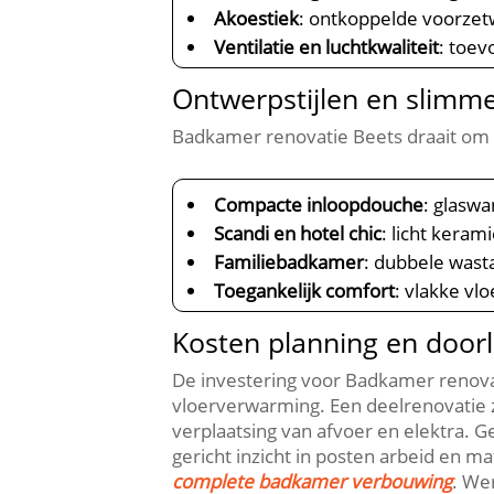
Akoestiek
: ontkoppelde voorzet
Ventilatie en luchtkwaliteit
: toev
Ontwerpstijlen en slimme
Badkamer renovatie Beets draait om 
Compacte inloopdouche
: glaswa
Scandi en hotel chic
: licht keram
Familiebadkamer
: dubbele wast
Toegankelijk comfort
: vlakke vlo
Kosten planning en doorl
De investering voor Badkamer renovat
vloerverwarming.​ Een deelrenovatie 
verplaatsing van afvoer en elektra.​ G
gericht inzicht in posten arbeid en m
complete badkamer verbouwing
.​ W