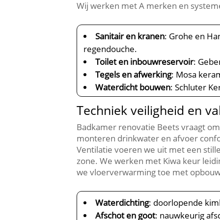
Wij werken met A merken en systeme
Sanitair en kranen
: Grohe en Ha
regendouche.​
Toilet en inbouwreservoir
: Gebe
Tegels en afwerking
: Mosa keram
Waterdicht bouwen
: Schluter K
Techniek veiligheid en 
Badkamer renovatie Beets vraagt om 
monteren drinkwater en afvoer confo
Ventilatie voeren we uit met een still
zone.​ We werken met Kiwa keur leidi
we vloerverwarming toe met opbouw of
Waterdichting
: doorlopende kim
Afschot en goot
: nauwkeurig afs