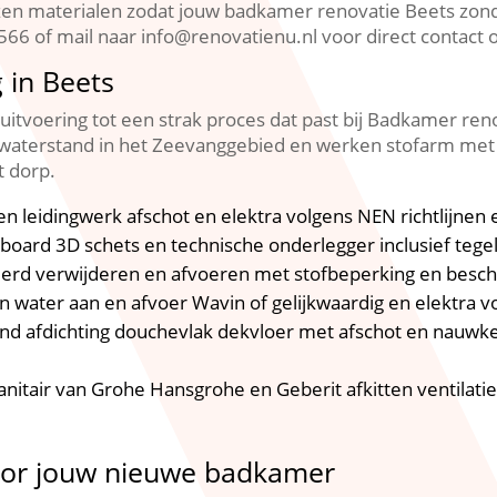
en materialen zodat jouw badkamer renovatie Beets zond
66 of mail naar info@renovatienu.​nl voor direct contact 
 in Beets
itvoering tot een strak proces dat past bij Badkamer ren
aterstand in het Zeevanggebied en werken stofarm met
 dorp.​
nen leidingwerk afschot en elektra volgens NEN richtlijnen
oard 3D schets en technische onderlegger inclusief tegelp
eerd verwijderen en afvoeren met stofbeperking en besch
an water aan en afvoer Wavin of gelijkwaardig en elektra 
nd afdichting douchevlak dekvloer met afschot en nauwk
 sanitair van Grohe Hansgrohe en Geberit afkitten ventila
oor jouw nieuwe badkamer