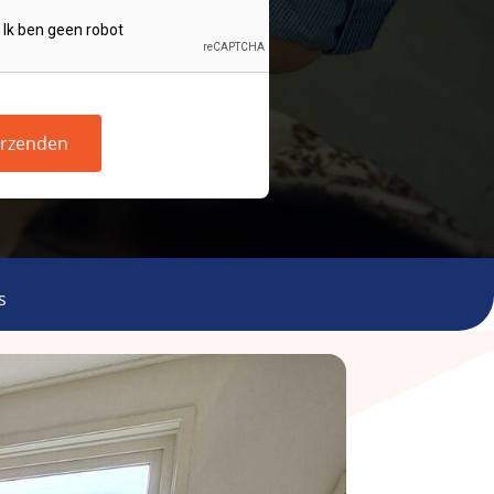
rzenden
s