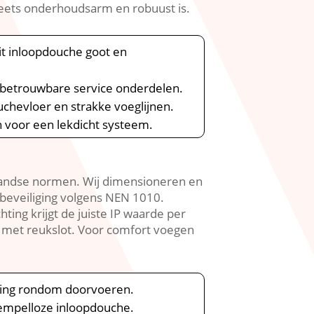
ets onderhoudsarm en robuust is.​
it inloopdouche goot en
t betrouwbare service onderdelen.​
chevloer en strakke voeglijnen.​
 voor een lekdicht systeem.​
landse normen.​ Wij dimensioneren en
eveiliging volgens NEN 1010.​
ting krijgt de juiste IP waarde per
 met reukslot.​ Voor comfort voegen
ting rondom doorvoeren.​
rempelloze inloopdouche.​