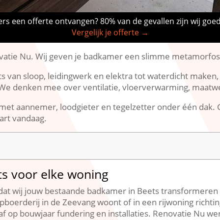
rs een offerte ontvangen? 80% van de gevallen zijn wij goe
Vergelijk je offerte →
atie Nu.​ Wij geven je badkamer een slimme metamorfose
van sloop, leidingwerk en elektra tot waterdicht maken,
.​ We denken mee over ventilatie, vloerverwarming, maatwe
met aannemer, loodgieter en tegelzetter onder één dak.​ 
art vandaag.​
s voor elke woning
at wij jouw bestaande badkamer in Beets transformeren to
olpboerderij in de Zeevang woont of in een rijwoning ric
f op bouwjaar fundering en installaties.​ Renovatie Nu we