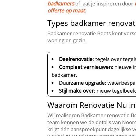
badkamers
of laat je inspireren door
offerte op maat
.​
Types badkamer renovati
Badkamer renovatie Beets kent versch
woning en gezin.​
Deelrenovatie
: tegels over tege
Compleet vernieuwen
: nieuwe 
badkamer.​
Duurzame upgrade
: waterbespar
Stijl make over
: nieuw tegelbeeld
Waarom Renovatie Nu in
Wij realiseren Badkamer renovatie Bee
team kennen we de details van Noord 
krijgt één aanspreekpunt dagelijkse 