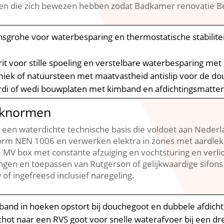
n die zich bewezen hebben zodat Badkamer renovatie Be
nsgrohe voor waterbesparing en thermostatische stabilite
rit voor stille spoeling en verstelbare waterbesparing me
iek of natuursteen met maatvastheid antislip voor de dou
erdi of wedi bouwplaten met kimband en afdichtingsmatten
vaknormen
een waterdichte technische basis die voldoet aan Neder
rm NEN 1006 en verwerken elektra in zones met aardlekb
e MV box met constante afzuiging en vochtsturing en verlich
ngen en toepassen van Rutgerson of gelijkwaardige sifons
 ingefreesd inclusief naregeling.​
band in hoeken opstort bij douchegoot en dubbele afdich
chot naar een RVS goot voor snelle waterafvoer bij een d