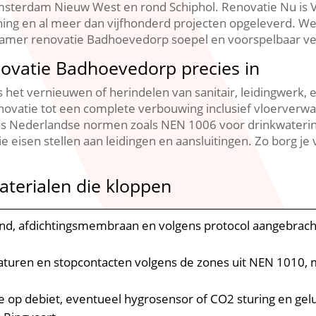
terdam Nieuw West en rond Schiphol.​ Renovatie Nu is V
lanning en al meer dan vijfhonderd projecten opgeleverd.​
amer renovatie Badhoevedorp soepel en voorspelbaar ver
ovatie Badhoevedorp precies in
et vernieuwen of herindelen van sanitair, leidingwerk, el
renovatie tot een complete verbouwing inclusief vloerverw
Nederlandse normen zoals NEN 1006 voor drinkwaterinst
eisen stellen aan leidingen en aansluitingen.​ Zo borg je 
aterialen die kloppen
d, afdichtingsmembraan en volgens protocol aangebrachte 
aturen en stopcontacten volgens de zones uit NEN 1010, me
ie op debiet, eventueel hygrosensor of CO2 sturing en ge