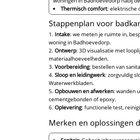
woningen in Badhoevedorp nabij de 
Thermisch comfort
: elektrische
Stappenplan voor badka
Intake
: we meten je ruimte in, be
woning in Badhoevedorp.​
Ontwerp
: 3D visualisatie met loopl
materiaalhoeveelheden.​
Voorbereiding
: bestellen van sani
Sloop en leidingwerk
: zorgvuldig 
Waterwerkbladen.​
Opbouwen en afwerken
: wanden u
cementgebonden of epoxy.​
Oplevering
: functionele test, reini
Merken en oplossingen d