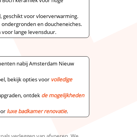
en Boch keramiek voor hoge
, geschikt voor vloerverwarming.​
e ondergronden en doucheneiches.​
voor lange levensduur.​
rtementen nabij Amsterdam Nieuw
l, bekijk opties voor
volledige
 upgraden, ontdek
de mogelijkheden
oor
luxe badkamer renovatie
.​
oals verleggen van afvoeren.​ We