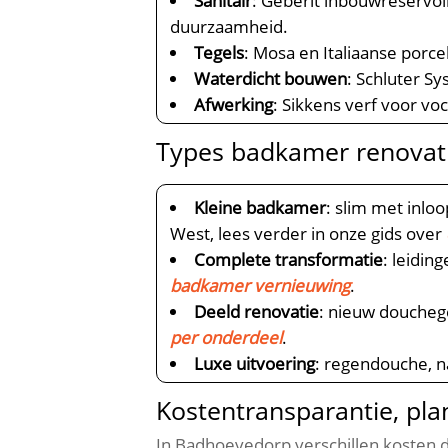
Sanitair
: Geberit inbouwreservo
duurzaamheid.​
Tegels
: Mosa en Italiaanse porc
Waterdicht bouwen
: Schluter S
Afwerking
: Sikkens verf voor v
Types badkamer renovat
Kleine badkamer
: slim met inlo
West, lees verder in onze gids over
Complete transformatie
: leidi
badkamer vernieuwing
.​
Deeld renovatie
: nieuw doucheg
per onderdeel
.​
Luxe uitvoering
: regendouche, n
Kostentransparantie, pla
In Badhoevedorp verschillen kosten 