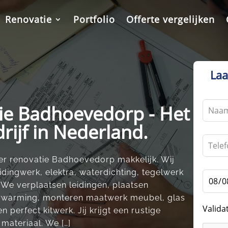
Renovatie
Portfolio
Offerte vergelijken
Laa
Leave
ie Badhoevedorp - Het
this
rijf in Nederland.
field
blank
 renovatie Badhoevedorp makkelijk.​ Wij
idingwerk, elektra, waterdichting, tegelwerk
 We verplaatsen leidingen, plaatsen
erwarming, monteren maatwerk meubel, glas
Valida
n perfect kitwerk.​ Jij krijgt een rustige
ateriaal.​ We […]