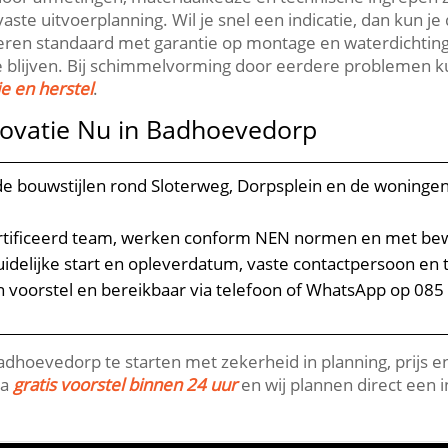
e uitvoerplanning.​ Wil je snel een indicatie, dan kun je 
veren standaard met garantie op montage en waterdichtin
itie blijven.​ Bij schimmelvorming door eerdere probleme
e en herstel
.​
ovatie Nu in Badhoevedorp
 de bouwstijlen rond Sloterweg, Dorpsplein en de wonin
rtificeerd team, werken conform NEN normen en met be
duidelijke start en opleverdatum, vaste contactpersoon en
 voorstel en bereikbaar via telefoon of WhatsApp op 085 
oevedorp te starten met zekerheid in planning, prijs en k
ia
gratis voorstel binnen 24 uur
en wij plannen direct een in