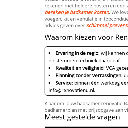
rekenen met heldere posten en een vast
bereken je badkamer kosten
.​ We le
voegen, kit en ventilatie in topcond
advies geven over
schimmel preventi
Waarom kiezen voor Ren
Ervaring in de regio
: wij kennen
en stemmen techniek daarop af.​
Kwaliteit en veiligheid
: VCA gece
Planning zonder verrassingen
: 
Service
: binnen één werkdag een
info@renovatienu.​nl.​
Klaar om jouw badkamer renovatie Badh
badkamerplan met prijsopgave aan v
Meest gestelde vragen