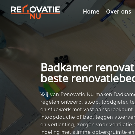
Videospeler
Home
Over ons
Badkamer renovat
beste renovatiebed
Wij van Renovatie Nu maken Badkamer
regelen ontwerp, sloop, loodgieter, le
en stucwerk met vast aanspreekpunt.​
inloopdouche of bad, leggen vloerv
en verlichting, zorgen voor ventilatie e
indeling met slimme opbergruimte en m