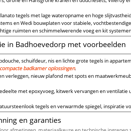
irs, Grohe en Hansgrohe kranen en douchesets, Villeroy 
ellanato tegels met lage wateropname en hoge slijtvastheid
ystems en Wedi bouwplaten voor stabiele, vochtbestendig
ochtige ruimten en schimmelwerende voeg en kit systemen 
ie in Badhoevedorp met voorbeelden
opdouche, schuifdeur, nis en lichte grote tegels in appa
compacte badkamer oplossingen
.​
ngen verleggen, nieuw plafond met spots en maatwerkmeube
edeelte met epoxyvoeg, kitwerk vervangen en ventilatie
atuursteenlook tegels en verwarmde spiegel, inspiratie v
nning en garanties
door afmetingen, materiaalkeuze en technische ingrepen z