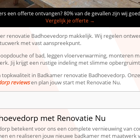
rs een offerte ontvangen? 80% van de gevallen zijn wij goe
Vergelijk je offerte →
renovatie Badhoevedorp makkelijk.​ Wij regelen ontwerp,
 stucwerk met vast aanspreekpunt.​
nloopdouche of bad, leggen vloerverwarming, monteren ma
erk.​ Jij krijgt een rustige indeling met slimme opbergruimt
n topkwaliteit in Badkamer renovatie Badhoevedorp.​ Onze
orp reviews
en plan jouw start met Renovatie Nu.​
hoevedorp met Renovatie Nu
orp betekent voor ons een complete vernieuwing van com
lannen en realiseren jouw nieuwe badkamer met maatwer