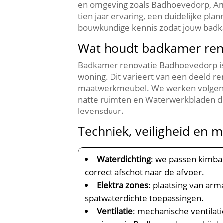
en omgeving zoals Badhoevedorp, Ams
tien jaar ervaring, een duidelijke p
bouwkundige kennis zodat jouw badk
Wat houdt badkamer ren
Badkamer renovatie Badhoevedorp is h
woning.​ Dit varieert van een deeld 
maatwerkmeubel.​ We werken volgens 
natte ruimten en Waterwerkbladen die 
levensduur.​
Techniek, veiligheid en m
Waterdichting
: we passen kimban
correct afschot naar de afvoer.​
Elektra zones
: plaatsing van arm
spatwaterdichte toepassingen.​
Ventilatie
: mechanische ventilat