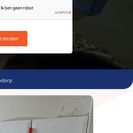
rzenden
edorp