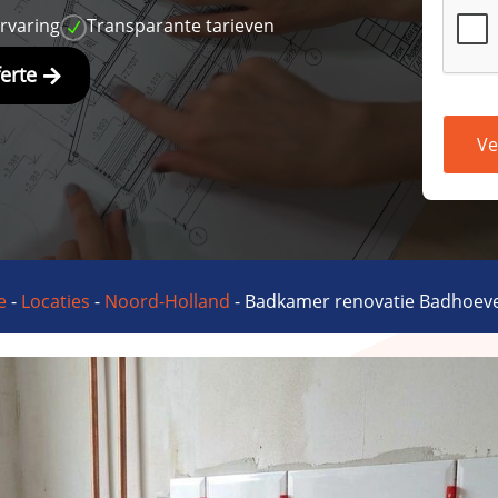
ervaring
Transparante tarieven
N
ferte
Ve
e
-
Locaties
-
Noord-Holland
-
Badkamer renovatie Badhoev