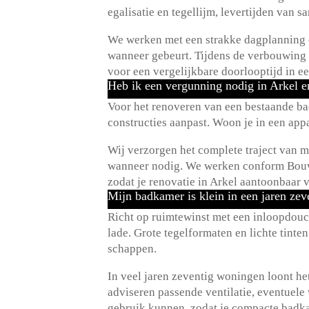
egalisatie en tegellijm, levertijden van 
We werken met een strakke dagplanning en
wanneer gebeurt.​ Tijdens de verbouwing
voor een vergelijkbare doorlooptijd in e
Heb ik een vergunning nodig in Arkel 
Voor het renoveren van een bestaande ba
constructies aanpast.​ Woon je in een ap
Wij verzorgen het complete traject van 
wanneer nodig.​ We werken conform Bouw
zodat je renovatie in Arkel aantoonbaar v
Mijn badkamer is klein in een jaren zev
Richt op ruimtewinst met een inloopdou
lade.​ Grote tegelformaten en lichte tint
schappen.​
In veel jaren zeventig woningen loont het
adviseren passende ventilatie, eventuele
gebruik kunnen, zodat je compacte badkam