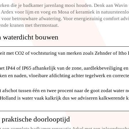
ken die je badkamer jarenlang mooi houden.​ Denk aan Wavin v
Ardex voor lijm en voeg en Mosa of keramiek in natuursteenloo
e voor betrouwbare afwatering.​ Voor energiezuinig comfort ad
ende kranen met thermostaat.​
en waterdicht bouwen
teit met CO2 of vochtsturing van merken zoals Zehnder of Itho
met IP44 of IP65 afhankelijk van de zone, aardlekbeveiliging e
en en naden, vloeibare afdichting achter tegelwerk en correct
 afschot tussen één en twee procent naar de goot zodat water noo
d Holland is water vaak kalkrijk dus we adviseren kalkwerende 
 praktische doorlooptijd
g een complete badkamer renovatie Arkel met een inloopdouch