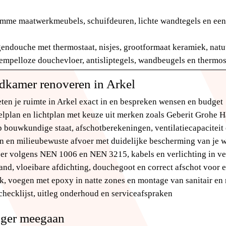
limme maatwerkmeubels, schuifdeuren, lichte wandtegels en e
egendouche met thermostaat, nisjes, grootformaat keramiek, na
rempelloze douchevloer, antisliptegels, wandbeugels en thermos
dkamer renoveren in Arkel
eten je ruimte in Arkel exact in en bespreken wensen en budget
egelplan en lichtplan met keuze uit merken zoals Geberit Grohe
p bouwkundige staat, afschotberekeningen, ventilatiecapaciteit 
n en milieubewuste afvoer met duidelijke bescherming van je 
oer volgens NEN 1006 en NEN 3215, kabels en verlichting in ve
and, vloeibare afdichting, douchegoot en correct afschot voor 
rk, voegen met epoxy in natte zones en montage van sanitair en
 checklijst, uitleg onderhoud en serviceafspraken
nger meegaan