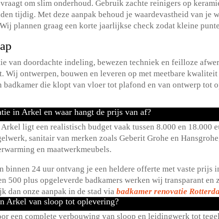
raagt om slim onderhoud.​ Gebruik zachte reinigers op keramiek
naden tijdig.​ Met deze aanpak behoud je waardevastheid van je 
 Wij plannen graag een korte jaarlijkse check zodat kleine punt
tap
e van doordachte indeling, bewezen techniek en feilloze afwer
at.​ Wij ontwerpen, bouwen en leveren op met meetbare kwaliteit
n badkamer die klopt van vloer tot plafond en van ontwerp tot op
ie in Arkel en waar hangt de prijs van af?
kel ligt een realistisch budget vaak tussen 8.​000 en 18.​000 eu
gelwerk, sanitair van merken zoals Geberit Grohe en Hansgrohe
erverwarming en maatwerkmeubels.​
n binnen 24 uur ontvang je een heldere offerte met vaste prijs i
en 500 plus opgeleverde badkamers werken wij transparant en zon
ijk dan onze aanpak in de stad via
badkamer renovatie Rotterd
n Arkel van sloop tot oplevering?
oor een complete verbouwing van sloop en leidingwerk tot tegel