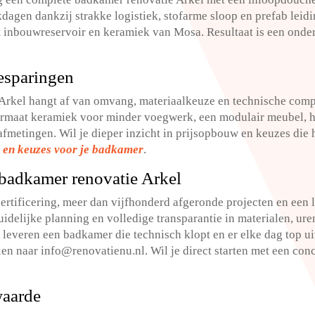
rkdagen dankzij strakke logistiek, stofarme sloop en prefab lei
 inbouwreservoir en keramiek van Mosa.​ Resultaat is een ond
esparingen
Arkel hangt af van omvang, materiaalkeuze en technische compl
formaat keramiek voor minder voegwerk, een modulair meubel, 
metingen.​ Wil je dieper inzicht in prijsopbouw en keuzes die 
 en keuzes voor je badkamer
.​
badkamer renovatie Arkel
ertificering, meer dan vijfhonderd afgeronde projecten en een 
uidelijke planning en volledige transparantie in materialen, uren
 leveren een badkamer die technisch klopt en er elke dag top uit
 naar info@renovatienu.​nl.​ Wil je direct starten met een conc
waarde