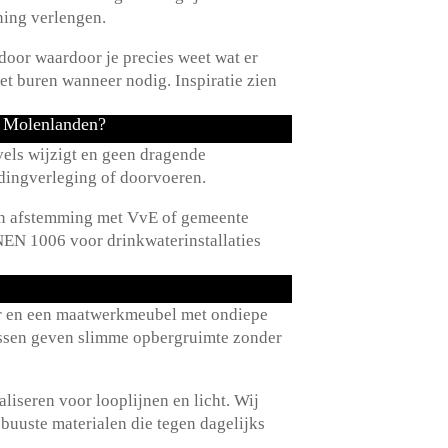
ning verlengen.​
door waardoor je precies weet wat er
 buren wanneer nodig.​ Inspiratie zien
e Molenlanden?
els wijzigt en geen dragende
dingverleging of doorvoeren.​
 en afstemming met VvE of gemeente
EN 1006 voor drinkwaterinstallaties
ir en een maatwerkmeubel met ondiepe
 nissen geven slimme opbergruimte zonder
iseren voor looplijnen en licht.​ Wij
buuste materialen die tegen dagelijks