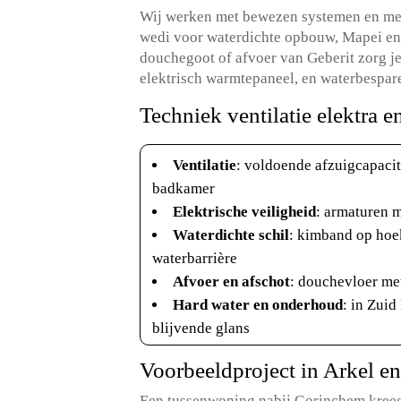
Wij werken met bewezen systemen en mer
wedi voor waterdichte opbouw, Mapei en 
douchegoot of afvoer van Geberit zorg j
elektrisch warmtepaneel, en waterbespar
Techniek ventilatie elektra 
Ventilatie
: voldoende afzuigcapaci
badkamer
Elektrische veiligheid
: armaturen 
Waterdichte schil
: kimband op hoek
waterbarrière
Afvoer en afschot
: douchevloer met
Hard water en onderhoud
: in Zui
blijvende glans
Voorbeeldproject in Arkel en
Een tussenwoning nabij Gorinchem kree