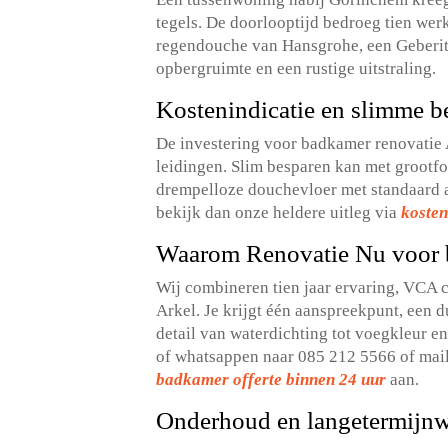
tegels.​ De doorlooptijd bedroeg tien we
regendouche van Hansgrohe, een Geberit
opbergruimte en een rustige uitstraling.​
Kostenindicatie en slimme b
De investering voor badkamer renovatie 
leidingen.​ Slim besparen kan met groot
drempelloze douchevloer met standaard af
bekijk dan onze heldere uitleg via
kosten
Waarom Renovatie Nu voor 
Wij combineren tien jaar ervaring, VCA c
Arkel.​ Je krijgt één aanspreekpunt, een d
detail van waterdichting tot voegkleur en
of whatsappen naar 085 212 5566 of mailen
badkamer offerte binnen 24 uur
aan.​
Onderhoud en langetermijn