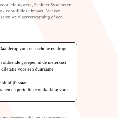
oor leidingwerk, Schluter Systems en
k voor tijdloze impact.​ Met een
viseren we vloerverwarming of een
 Daalderop voor een schone en droge
n voldoende groepen in de meterkast
e dilatatie voor een duurzame
it blijft staan
kranen en periodieke ontkalking voor
e, maatwerkmeubel en grootformaat