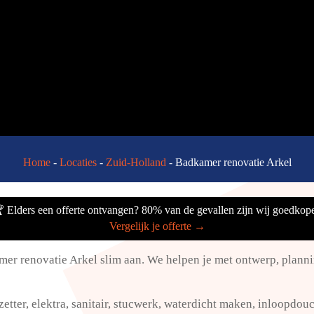
Home
-
Locaties
-
Zuid-Holland
-
Badkamer renovatie Arkel
 Elders een offerte ontvangen? 80% van de gevallen zijn wij goedkope
Vergelijk je offerte →
r renovatie Arkel slim aan.​ We helpen je met ontwerp, planni
zetter, elektra, sanitair, stucwerk, waterdicht maken, inloopdouch