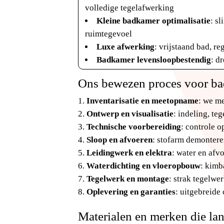
volledige tegelafwerking
Kleine badkamer optimalisatie
: s
ruimtegevoel
Luxe afwerking
: vrijstaand bad, r
Badkamer levensloopbestendig
: d
Ons bewezen proces voor ba
Inventarisatie en meetopname
: we m
Ontwerp en visualisatie
: indeling, t
Technische voorbereiding
: controle o
Sloop en afvoeren
: stofarm demontere
Leidingwerk en elektra
: water en afv
Waterdichting en vloeropbouw
: kimb
Tegelwerk en montage
: strak tegelwe
Oplevering en garanties
: uitgebreide
Materialen en merken die la