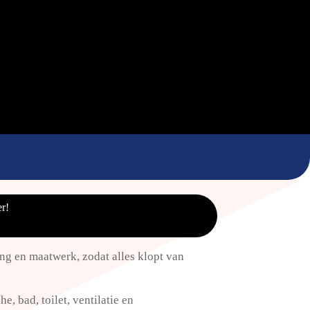
r!
ng en maatwerk, zodat alles klopt van
e, bad, toilet, ventilatie en