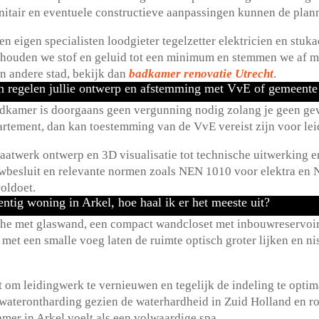
sanitair en eventuele constructieve aanpassingen kunnen de plan
 eigen specialisten loodgieter tegelzetter elektricien en stuka
 houden we stof en geluid tot een minimum en stemmen we af met
en andere stad, bekijk dan
badkamer renovatie Utrecht
.​
en regelen jullie ontwerp en afstemming met VvE of gemeent
dkamer is doorgaans geen vergunning nodig zolang je geen gev
partement, dan kan toestemming van de VvE vereist zijn voor lei
maatwerk ontwerp en 3D visualisatie tot technische uitwerking
besluit en relevante normen zoals NEN 1010 voor elektra en N
oldoet.​
entig woning in Arkel, hoe haal ik er het meeste uit?
che met glaswand, een compact wandcloset met inbouwreservo
en met een smalle voeg laten de ruimte optisch groter lijken en
 om leidingwerk te vernieuwen en tegelijk de indeling te optimal
 waterontharding gezien de waterhardheid in Zuid Holland en ro
er in Arkel voelt als een volwaardige spa.​